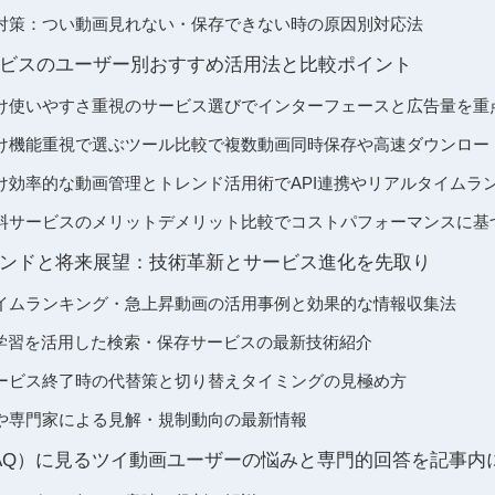
対策：つい動画見れない・保存できない時の原因別対応法
ビスのユーザー別おすすめ活用法と比較ポイント
け使いやすさ重視のサービス選びでインターフェースと広告量を重
け機能重視で選ぶツール比較で複数動画同時保存や高速ダウンロー
け効率的な動画管理とトレンド活用術でAPI連携やリアルタイムラ
料サービスのメリットデメリット比較でコストパフォーマンスに基
ンドと将来展望：技術革新とサービス進化を先取り
イムランキング・急上昇動画の活用事例と効果的な情報収集法
械学習を活用した検索・保存サービスの最新技術紹介
ービス終了時の代替策と切り替えタイミングの見極め方
や専門家による見解・規制動向の最新情報
AQ）に見るツイ動画ユーザーの悩みと専門的回答を記事内