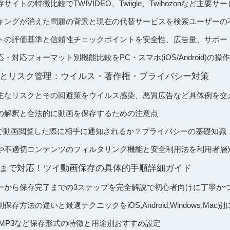
イトの特徴比較でTWIVIDEO、Twiigle、Twihozonなど主要
キングが消えた問題の背景と現在の代替サービスを検索ユーザーの
トの評価基準と信頼性チェックポイントを安全性、広告量、サポー
対応フォーマット別機能比較をPC・スマホ(iOS/Android)の操
とリスク管理：ウイルス・著作権・プライバシー対策
主なリスクとその回避策をウイルス感染、悪質広告など具体例を交
の解釈と合法的に動画を保存するための注意点
terで動画閲覧した際に相手に通知されるか？プライバシーの基礎知識
や不適切コンテンツのフィルタリング機能と安全利用法を利用者層
まで対応！ツイ動画保存の具体的手順詳細ガイド
ピーから保存完了までの3ステップを完全解説で初心者向けに丁寧か
存方法の違いと最適テクニックをiOS,Android,Windows,Mac
IF/MP3など保存形式の特徴と用途別おすすめ設定