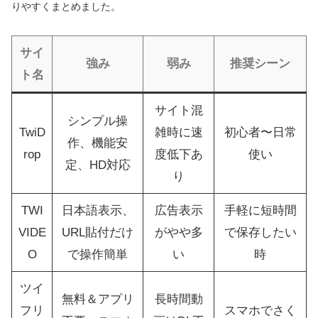
りやすくまとめました。
サイ
強み
弱み
推奨シーン
ト名
サイト混
シンプル操
TwiD
雑時に速
初心者〜日常
作、機能安
rop
度低下あ
使い
定、HD対応
り
TWI
日本語表示、
広告表示
手軽に短時間
VIDE
URL貼付だけ
がやや多
で保存したい
O
で操作簡単
い
時
ツイ
無料＆アプリ
長時間動
フリ
スマホでさく