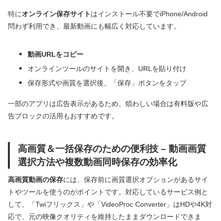
特に
オンライン保存サイト
はインストール不要でiPhone/Android
問わず利用でき、最新動画にも幅広く対応しています。
動画URLをコピー
オンラインツールのサイトを開き、URLを貼り付け
保存形式や画質を選択後、「保存」ボタンをタップ
一部のアプリは広告表示があるため、煩わしい場合は有料版や広
告ブロックの活用もおすすめです。
高画質＆一括保存のための便利技 – 動画画質
選択方法や複数動画同時保存の効率化
高画質動画の保存
には、保存前に画質選択オプションがあるサイ
トやツールを使うのがポイントです。対応しているサービス例と
して、「Twiフリックス」や「VideoProc Converter」はHDや4K対
応で、元の映像クオリティを維持したままダウンロードできま