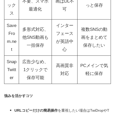
不要、スマホ
画はDL不
ック
っと保存
最適化
可
ス
Save
インター
多形式対応、
複数SNSの動
Fro
フェース
他SNS動画も
画をまとめて
m.ne
が英語中
一括保存
保存したい
t
心
Snap
広告少なめ、
高画質非
PCメインで気
Twitt
1クリックで
対応
軽に保存
er
保存可能
強みを活かすコツ
URLコピーだけの簡易操作
を重視したい場合はTwiDropやT