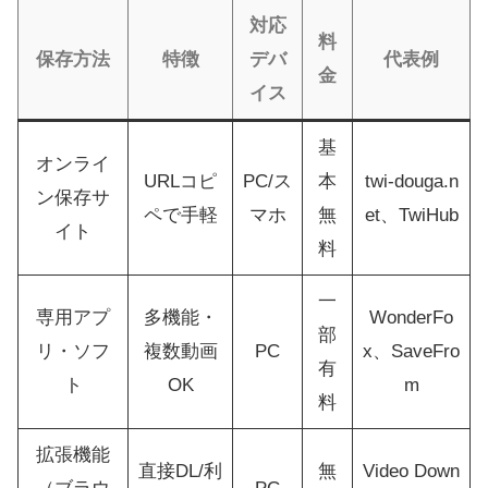
対応
料
保存方法
特徴
デバ
代表例
金
イス
基
オンライ
URLコピ
PC/ス
本
twi-douga.n
ン保存サ
ペで手軽
マホ
無
et、TwiHub
イト
料
一
専用アプ
多機能・
WonderFo
部
リ・ソフ
複数動画
PC
x、SaveFro
有
ト
OK
m
料
拡張機能
直接DL/利
無
Video Down