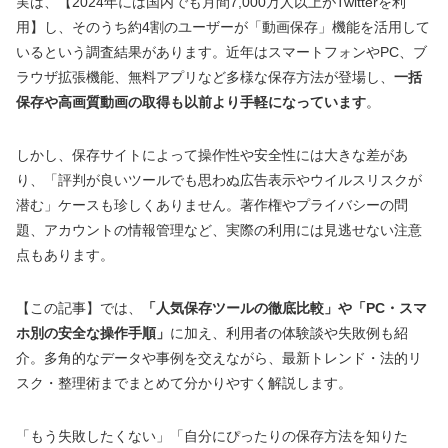
実は、【2024年には国内でも月間7,000万人以上がTwitterを利
用】し、そのうち約4割のユーザーが「動画保存」機能を活用して
いるという調査結果があります。近年はスマートフォンやPC、ブ
ラウザ拡張機能、無料アプリなど多様な保存方法が登場し、
一括
保存や高画質動画の取得も以前より手軽になっています
。
しかし、保存サイトによって操作性や安全性には大きな差があ
り、「評判が良いツールでも思わぬ広告表示やウイルスリスクが
潜む」ケースも珍しくありません。著作権やプライバシーの問
題、アカウントの情報管理など、実際の利用には見逃せない注意
点もあります。
【この記事】では、
「人気保存ツールの徹底比較」や「PC・スマ
ホ別の安全な操作手順」
に加え、利用者の体験談や失敗例も紹
介。多角的なデータや事例を交えながら、最新トレンド・法的リ
スク・整理術までまとめて分かりやすく解説します。
「もう失敗したくない」「自分にぴったりの保存方法を知りた