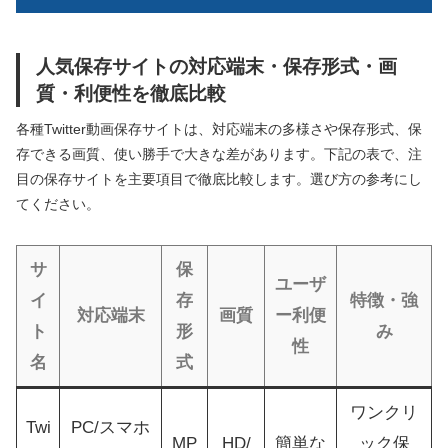
人気保存サイトの対応端末・保存形式・画
質・利便性を徹底比較
各種Twitter動画保存サイトは、対応端末の多様さや保存形式、保
存できる画質、使い勝手で大きな差があります。下記の表で、注
目の保存サイトを主要項目で徹底比較します。選び方の参考にし
てください。
サ
保
ユーザ
イ
存
特徴・強
対応端末
画質
ー利便
ト
形
み
性
名
式
ワンクリ
Twi
PC/スマホ
MP
HD/
簡単な
ック保