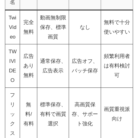
名
Twi
動画無制限
完全
無料で十分
Vid
保存、標準
なし
無料
使いやすい
eo
画質
TW
広告
頻繁利用者
IVI
通常保存、
広告オフ、
あり
は有料検討
DE
広告表示
バッチ保存
無料
可
O
フ
リ
無
標準保存、
高画質保
画質重視派
ッ
料/
有料で画質
存、サポー
向け
ク
有料
選択
ト強化
ス