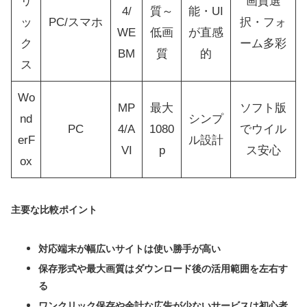
リ
画質選
4/
質～
能・UI
ッ
PC/スマホ
択・フォ
WE
低画
が直感
ク
ーム多彩
BM
質
的
ス
Wo
MP
最大
ソフト版
nd
シンプ
PC
4/A
1080
でウイル
erF
ル設計
VI
p
ス安心
ox
主要な比較ポイント
対応端末が幅広いサイトは使い勝手が高い
保存形式や最大画質はダウンロード後の活用範囲を左右す
る
ワンクリック保存や余計な広告が少ないサービスは初心者