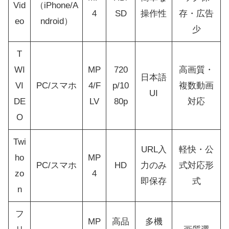
Vid
（iPhone/A
4
SD
操作性
存・広告
eo
ndroid）
少
T
WI
MP
720
高画質・
日本語
VI
PC/スマホ
4/F
p/10
複数動画
UI
DE
LV
80p
対応
O
Twi
URL入
軽快・公
ho
MP
PC/スマホ
HD
力のみ
式対応形
zo
4
即保存
式
n
フ
MP
高品
多機