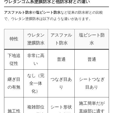
ウレタンゴム系塗膜防水と他防水材との違い
アスファルト防水
や
塩ビシート防水
など従来の防水材との比較
で、ウレタン塗膜防水は以下のような違いがあります。
ウレタン
アスファル
塩ビシート防
特性
塗膜防水
ト防水
水
下地追
非常に高
普通
普通
従性
い
なし（完
継ぎ目
つなぎ目あ
シートつなぎ
全一体
の有無
り
目あり
化）
施工簡単だが
複雑部位
シート形状
施工性
直線部に適す