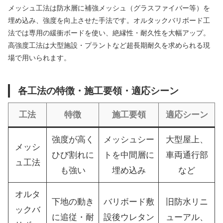
メッシュ工法は防水層に補強メッシュ（グラスファイバー等）を
埋め込み、強度を向上させた手法です。オルタックバリボード工
法では専用の緩衝ボードを使い、絶縁性・耐久性を大幅アップ。
高強度工法は大型施設・プラントなど超長期耐久を求められる現
場で用いられます。
各工法の特徴・施工要領・適応シーン
工法
特徴
施工要領
適応シーン
強度が高く
メッシュシー
大型屋上、
メッシ
ひび割れに
トを中間層に
車両通行部
ュ工法
も強い
埋め込み
など
オルタ
下地の動き
バリボード敷
旧防水リニ
ックバ
に追従・耐
設後ウレタン
ューアル、