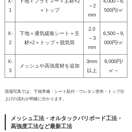
X-
下地＋プライマー＋主材×2
4,000～6,
～2
1
＋トップ
500円/㎡
mm
2.0
X-
下地＋通気緩衝シート＋主
6,500～9,
～3
2
材×2＋トップ＋脱気筒
000円/㎡
mm
X-
3mm
9,000円/
メッシュや高強度材を追加
3
以上
㎡～
現場写真では、下地準備・シート貼付・ウレタン塗布・トップ仕
上げの流れが明確に分かります。
メッシュ工法・オルタックバリボード工法・
高強度工法など最新工法