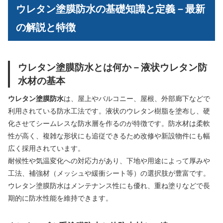
ウレタン塗膜防水の基礎知識と定義－最新
の解説と特徴
ウレタン塗膜防水とは何か－液状ウレタン防
水材の基本
ウレタン塗膜防水
は、屋上やバルコニー、屋根、外部廊下などで
利用されている防水工法です。液状のウレタン樹脂を塗布し、硬
化させてシームレスな防水層を作るのが特徴です。防水材は柔軟
性が高く、複雑な形状にも追従できるため改修や新設物件にも幅
広く採用されています。
耐候性や気温変化への対応力があり、下地や用途によって厚みや
工法、補強材（メッシュや緩衝シート等）の選択肢が豊富です。
ウレタン塗膜防水はメンテナンス性にも優れ、重ね塗りなどで長
期的に防水性能を維持できます。