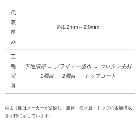
代
表
約1.2mm～2.0mm
厚
み
工
程
下地清掃 → プライマー塗布 → ウレタン主材
写
1層目 → 2層目 → トップコート
真
納まり図はメーカーが公開し、躯体・防水層・トップの各層構成
を明確に示しています。