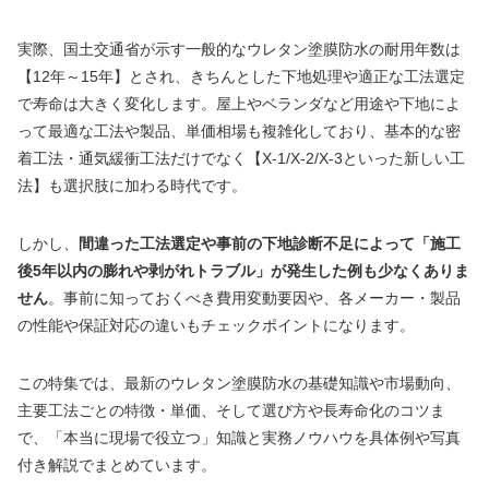
実際、国土交通省が示す一般的なウレタン塗膜防水の耐用年数は
【12年～15年】とされ、きちんとした下地処理や適正な工法選定
で寿命は大きく変化します。屋上やベランダなど用途や下地によ
って最適な工法や製品、単価相場も複雑化しており、基本的な密
着工法・通気緩衝工法だけでなく【X-1/X-2/X-3といった新しい工
法】も選択肢に加わる時代です。
しかし、
間違った工法選定や事前の下地診断不足によって「施工
後5年以内の膨れや剥がれトラブル」が発生した例も少なくありま
せん
。事前に知っておくべき費用変動要因や、各メーカー・製品
の性能や保証対応の違いもチェックポイントになります。
この特集では、最新のウレタン塗膜防水の基礎知識や市場動向、
主要工法ごとの特徴・単価、そして選び方や長寿命化のコツま
で、「本当に現場で役立つ」知識と実務ノウハウを具体例や写真
付き解説でまとめています。