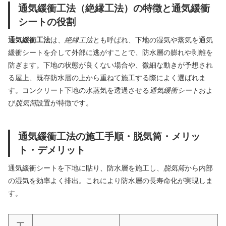
通気緩衝工法（絶縁工法）の特徴と通気緩衝
シートの役割
通気緩衝工法
は、
絶縁工法
とも呼ばれ、下地の湿気や蒸気を通気
緩衝シートを介して外部に逃がすことで、防水層の膨れや剥離を
防ぎます。下地の状態が良くない場合や、微細な動きが予想され
る屋上、既存防水層の上から重ねて施工する際によく選ばれま
す。コンクリート下地の水蒸気を透過させる
通気緩衝シート
およ
び
脱気筒
設置が特徴です。
通気緩衝工法の施工手順・脱気筒・メリッ
ト・デメリット
通気緩衝シートを下地に貼り、防水層を施工し、
脱気筒
から内部
の湿気を効率よく排出。これにより防水層の長寿命化が実現しま
す。