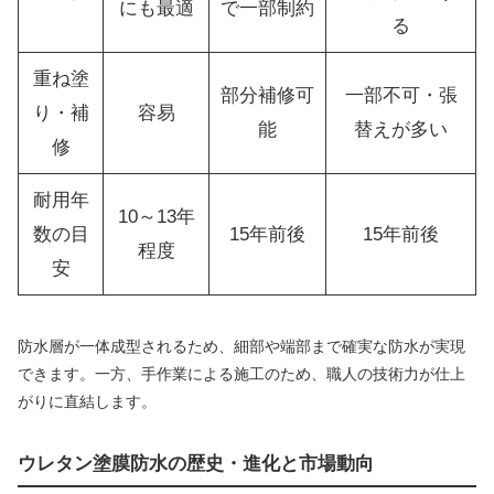
にも最適
で一部制約
る
重ね塗
部分補修可
一部不可・張
り・補
容易
能
替えが多い
修
耐用年
10～13年
数の目
15年前後
15年前後
程度
安
防水層が一体成型されるため、細部や端部まで確実な防水が実現
できます。一方、手作業による施工のため、職人の技術力が仕上
がりに直結します。
ウレタン塗膜防水の歴史・進化と市場動向