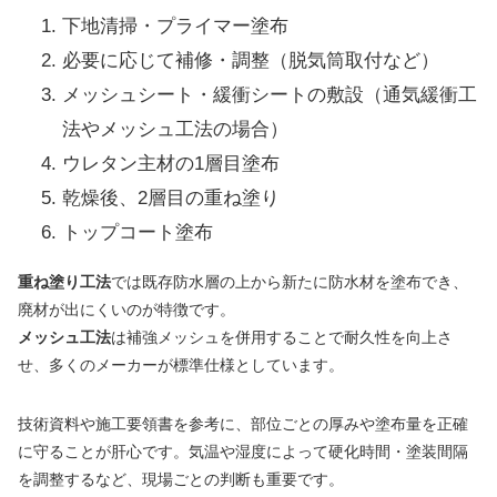
下地清掃・プライマー塗布
必要に応じて補修・調整（脱気筒取付など）
メッシュシート・緩衝シートの敷設（通気緩衝工
法やメッシュ工法の場合）
ウレタン主材の1層目塗布
乾燥後、2層目の重ね塗り
トップコート塗布
重ね塗り工法
では既存防水層の上から新たに防水材を塗布でき、
廃材が出にくいのが特徴です。
メッシュ工法
は補強メッシュを併用することで耐久性を向上さ
せ、多くのメーカーが標準仕様としています。
技術資料や施工要領書を参考に、部位ごとの厚みや塗布量を正確
に守ることが肝心です。気温や湿度によって硬化時間・塗装間隔
を調整するなど、現場ごとの判断も重要です。