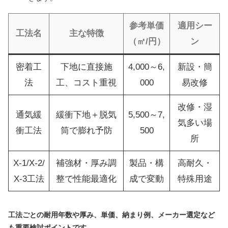
参考単価
適用シー
工法名
主な特徴
（㎡/円）
ン
密着工
下地に直接施
4,000～6,
新設・簡
法
工、コスト重視
000
易改修
改修・湿
通気緩
緩衝下地＋脱気
5,500～7,
気多い場
衝工法
筒で膨れ予防
500
所
X-1/X-2/
補強材・厚み調
製品・構
高耐久・
X-3工法
整で性能最適化
成で変動
特殊用途
工法ごとの耐用年数や厚み、単価、納まり例、メーカー選定など
も重要検討ポイントです。