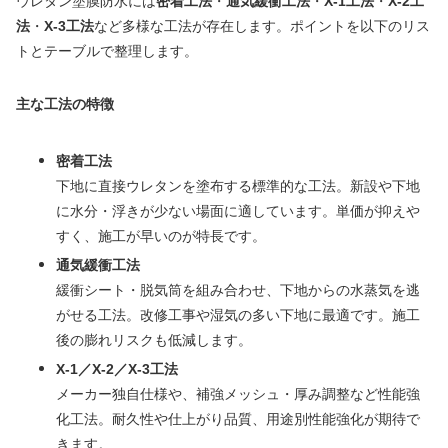
ウレタン塗膜防水には
密着工法
・
通気緩衝工法
・
X-1工法
・
X-2工
法
・
X-3工法
など多様な工法が存在します。ポイントを以下のリス
トとテーブルで整理します。
主な工法の特徴
密着工法
下地に直接ウレタンを塗布する標準的な工法。新設や下地
に水分・浮きが少ない場面に適しています。単価が抑えや
すく、施工が早いのが特長です。
通気緩衝工法
緩衝シート・脱気筒を組み合わせ、下地からの水蒸気を逃
がせる工法。改修工事や湿気の多い下地に最適です。施工
後の膨れリスクも低減します。
X-1／X-2／X-3工法
メーカー独自仕様や、補強メッシュ・厚み調整など性能強
化工法。耐久性や仕上がり品質、用途別性能強化が期待で
きます。