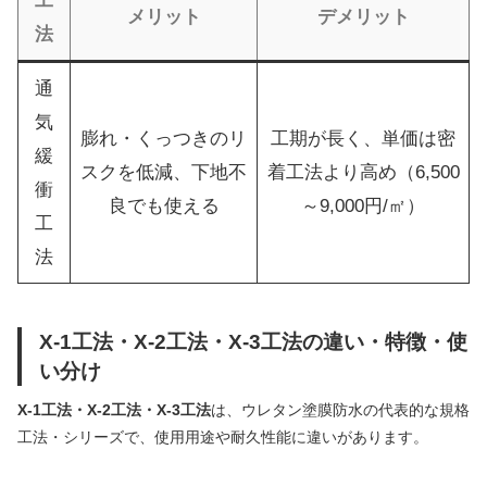
工
メリット
デメリット
法
通
気
膨れ・くっつきのリ
工期が長く、単価は密
緩
スクを低減、下地不
着工法より高め（6,500
衝
良でも使える
～9,000円/㎡）
工
法
X-1工法・X-2工法・X-3工法の違い・特徴・使
い分け
X-1工法・X-2工法・X-3工法
は、ウレタン塗膜防水の代表的な規格
工法・シリーズで、使用用途や耐久性能に違いがあります。