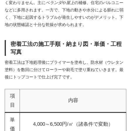
く変わりません。主に
ベランダ
や
屋上
の補修、住宅のバルコニー
などに多用されます。一方で、下地の動きや水分による膨れに弱
く、下地に起因するトラブルが発生しやすいのがデメリット。下
地の状態確認と十分な乾燥が求められます。
密着工法の施工手順・納まり図・単価・工程
写真
密着工法は下地処理後にプライマーを塗布し、防水材（ウレタン
塗料）を数回に分けてローラーや刷毛で塗り重ねていきます。最
後にトップコートで仕上げ完了です。
項
内容
目
単
4,000～6,500円/㎡（諸条件で変動）
価