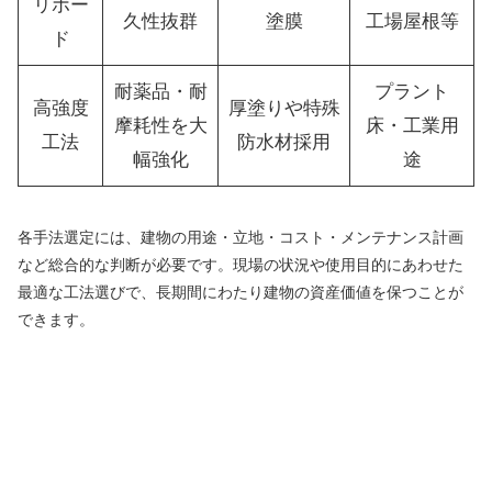
リボー
久性抜群
塗膜
工場屋根等
ド
耐薬品・耐
プラント
高強度
厚塗りや特殊
摩耗性を大
床・工業用
工法
防水材採用
幅強化
途
各手法選定には、建物の用途・立地・コスト・メンテナンス計画
など総合的な判断が必要です。現場の状況や使用目的にあわせた
最適な工法選びで、長期間にわたり建物の資産価値を保つことが
できます。