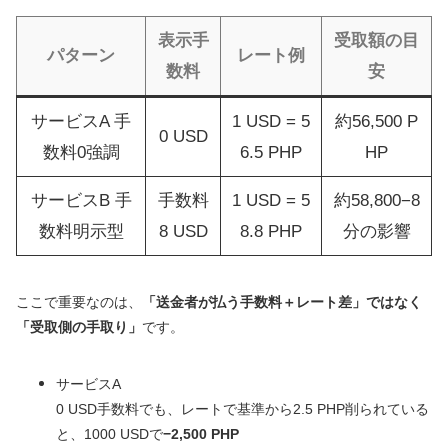
表示手
受取額の目
パターン
レート例
数料
安
サービスA 手
1 USD = 5
約56,500 P
0 USD
数料0強調
6.5 PHP
HP
サービスB 手
手数料
1 USD = 5
約58,800−8
数料明示型
8 USD
8.8 PHP
分の影響
ここで重要なのは、
「送金者が払う手数料＋レート差」ではなく
「受取側の手取り」
です。
サービスA
0 USD手数料でも、レートで基準から2.5 PHP削られている
と、1000 USDで
−2,500 PHP