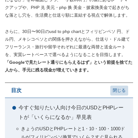
クアップや、PHP 兑 美元・php 换 美金・披索換美金で起きがち
な落とし穴を、生活費と仕送り額に直結する視点で解体します。
さらに、30日〜90日のusd to php chartとフィリピンペソ 円、ド
ル円、メキシコペソとの関係を押さえながら、仕送り・ドル建て
フリーランス・旅行や留学それぞれに最適な両替と送金ルート
を、実質レートベースで選べるようになることを目指します。
「Googleで見たレート通りにもらえるはず」という前提を捨てた
人から、手元に残る現金が増えていきます。
目次
今すぐ知りたい人向け今日のUSDとPHPレー
トが「いくらになるか」早見表
きょうのUSDとPHPレートと1・10・100・1000ド
ルがフィリピンペソ換算でいくら？すぐ見られる