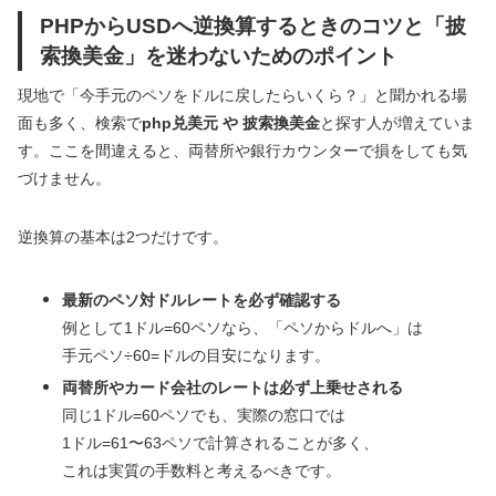
PHPからUSDへ逆換算するときのコツと「披
索換美金」を迷わないためのポイント
現地で「今手元のペソをドルに戻したらいくら？」と聞かれる場
面も多く、検索で
php兑美元 や 披索換美金
と探す人が増えていま
す。ここを間違えると、両替所や銀行カウンターで損をしても気
づけません。
逆換算の基本は2つだけです。
最新のペソ対ドルレートを必ず確認する
例として1ドル=60ペソなら、「ペソからドルへ」は
手元ペソ÷60=ドルの目安になります。
両替所やカード会社のレートは必ず上乗せされる
同じ1ドル=60ペソでも、実際の窓口では
1ドル=61〜63ペソで計算されることが多く、
これは実質の手数料と考えるべきです。