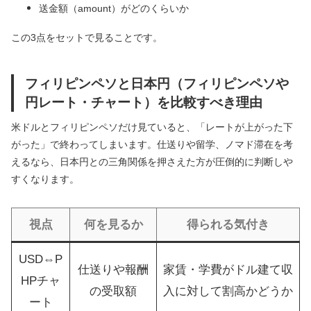
送金額（amount）がどのくらいか
この3点をセットで見ることです。
フィリピンペソと日本円（フィリピンペソや
円レート・チャート）を比較すべき理由
米ドルとフィリピンペソだけ見ていると、「レートが上がった下
がった」で終わってしまいます。仕送りや留学、ノマド滞在を考
えるなら、日本円との三角関係を押さえた方が圧倒的に判断しや
すくなります。
視点
何を見るか
得られる気付き
USD⇔P
仕送りや報酬
家賃・学費がドル建て収
HPチャ
の受取額
入に対して割高かどうか
ート