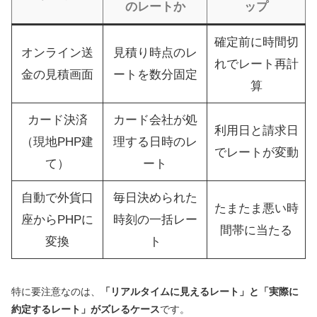
のレートか
ップ
確定前に時間切
オンライン送
見積り時点のレ
れでレート再計
金の見積画面
ートを数分固定
算
カード決済
カード会社が処
利用日と請求日
（現地PHP建
理する日時のレ
でレートが変動
て）
ート
自動で外貨口
毎日決められた
たまたま悪い時
座からPHPに
時刻の一括レー
間帯に当たる
変換
ト
特に要注意なのは、
「リアルタイムに見えるレート」と「実際に
約定するレート」がズレるケース
です。