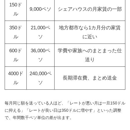
150ド
9,000ペソ
シェアハウスの月家賃の一部
ル
350ド
21,000ペ
地方都市なら1カ月分の家賃
ル
ソ
に近い
600ド
36,000ペ
学費や家族へのまとまった仕
ル
ソ
送り
4000ド
240,000ペ
長期滞在費、まとめ送金
ル
ソ
毎月同じ額を送っている人ほど、「レートが悪い月は一旦150ドル
に抑える」「レートが良い日は350ドルに増やす」といった調整
で、年間数千ペソ単位の差が出ます。