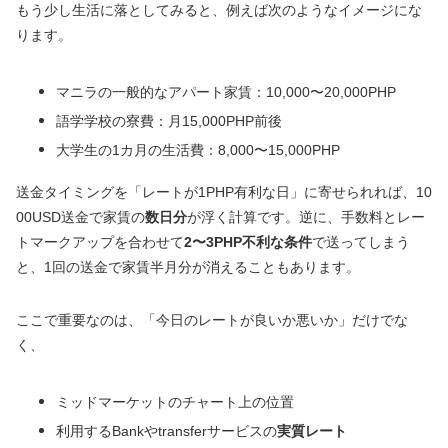
もう少し生活に落としてみると、例えば次のようなイメージにな
ります。
マニラの一般的なアパート家賃：10,000〜20,000PHP
語学学校の寮費：月15,000PHP前後
大学生の1カ月の生活費：8,000〜15,000PHP
送金タイミングを「レートが1PHP有利な日」に寄せられれば、10
00USD送金で家賃の
数日分
が浮く計算です。逆に、手数料とレー
トマークアップを合わせて
2〜3PHP不利な条件
で送ってしまう
と、1回の送金で家賃半月分が消えることもあります。
ここで重要なのは、「今日のレートが良いか悪いか」だけでな
く、
ミッドマーケットのチャート上の位置
利用するBankやtransferサービスの
実質レート