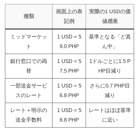
画面上の表
実際の1 USDの価
種類
記例
値感覚
ミッドマーケッ
1 USD = 5
基準となる「ど真
ト
9.0 PHP
ん中」
銀行窓口での両
1 USD = 5
1ドルごとに1.5 P
替
7.5 PHP
HP目減り
一部送金サービ
1 USD = 5
さらに0.7 PHP目
スのレート
6.8 PHP
減り
レート＋明示の
1 USD = 5
レートはほぼ基準
送金手数料
8.8 PHP
に近い