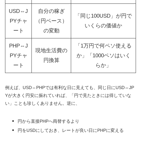
USD⇔J
自分の稼ぎ
「同じ100USD」が円で
PYチャ
（円ベース）
いくらの価値か
ート
の変動
PHP⇔J
「1万円で何ペソ使える
現地生活費の
PYチャ
か」「1000ペソはいく
円換算
ート
らか」
例えば、USD⇔PHPでは有利な日に見えても、同じ日にUSD⇔JP
Yが大きく円安に振れていれば、「円で見たときには得していな
い」ことも珍しくありません。逆に、
円から直接PHPへ両替するより
円をUSDにしておき、レートが良い日にPHPに変える