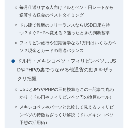
毎月仕送りする人向けドルとペソ・円レートから
逆算する送金のベストタイミング
ドル建て報酬のフリーランスならUSD口座を持
つ？すぐPHPへ変える？迷ったときの判断基準
フィリピン旅行や短期留学なら1万円はいくらのペ
ソ？現金とカードの最適バランス
ドル円・メキシコペソ・フィリピンペソ…US
DやPHPの裏でつながる他通貨の動きをザッ
クリ把握
USDとJPYやPHPの三角換算もこの一記事で丸わ
かり（ドル円やフィリピンペソ円の換算ルール）
メキシコペソやバーツと比較して見えるフィリピ
ンペソの特徴もざっくり解説（ドルメキシコペソ
予想の活用術）