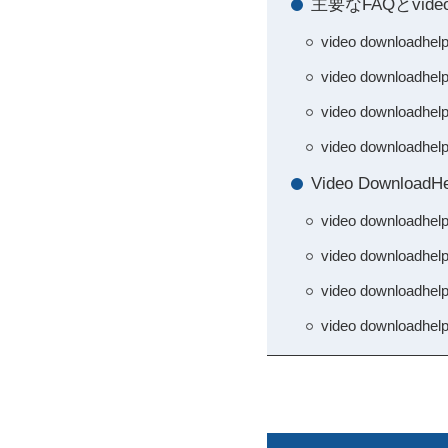
主要なFAQとvid
video down
video downl
video down
video down
Video Down
video downl
video downl
video downl
video down