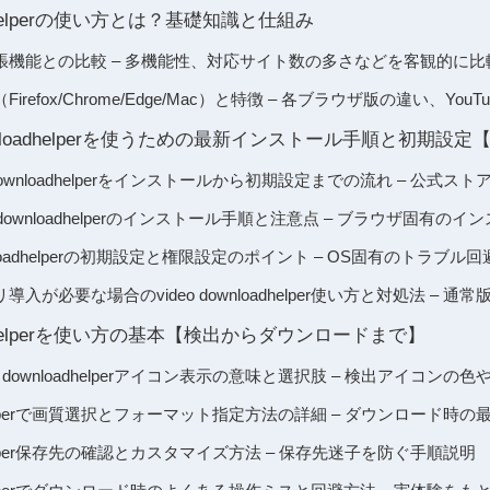
oadHelperの使い方とは？基礎知識と仕組み
張機能との比較 – 多機能性、対応サイト数の多さなどを客観的に比
refox/Chrome/Edge/Mac）と特徴 – 各ブラウザ版の違い、You
ownloadhelperを使うための最新インストール手順と初期設定【
deo downloadhelperをインストールから初期設定までの流れ – 公
eo downloadhelperのインストール手順と注意点 – ブラウザ固有
ownloadhelperの初期設定と権限設定のポイント – OS固有のトラブル
入が必要な場合のvideo downloadhelper使い方と対処法 – 
loadHelperを使い方の基本【検出からダウンロードまで】
o downloadhelperアイコン表示の意味と選択肢 – 検出アイコン
loadhelperで画質選択とフォーマット指定方法の詳細 – ダウンロード時
oadhelper保存先の確認とカスタマイズ方法 – 保存先迷子を防ぐ手順説明