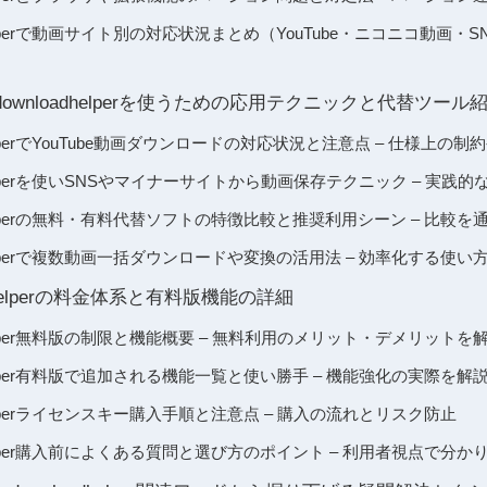
oadhelperで動画サイト別の対応状況まとめ（YouTube・ニコニコ動画・
 downloadhelperを使うための応用テクニックと代替ツール
oadhelperでYouTube動画ダウンロードの対応状況と注意点 – 仕様上
oadhelperを使いSNSやマイナーサイトから動画保存テクニック – 実践
loadhelperの無料・有料代替ソフトの特徴比較と推奨利用シーン – 比
oadhelperで複数動画一括ダウンロードや変換の活用法 – 効率化する使
oadHelperの料金体系と有料版機能の詳細
oadhelper無料版の制限と機能概要 – 無料利用のメリット・デメリットを
oadhelper有料版で追加される機能一覧と使い勝手 – 機能強化の実際を解
oadhelperライセンスキー購入手順と注意点 – 購入の流れとリスク防止
loadhelper購入前によくある質問と選び方のポイント – 利用者視点で分