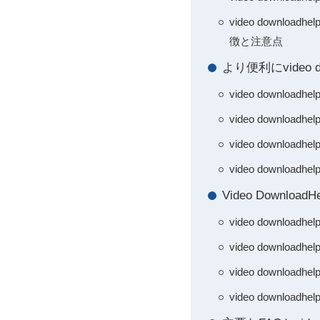
video downl
徴と注意点
より便利にvideo
video downl
video downl
video down
video downl
Video Downl
video downl
video downl
video downl
video down