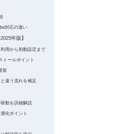
較
Tube対応の違い
2025年版】
式ストア利用から初動設定まで
のインストールポイント
回避策
通常版と違う流れを補足
の色や挙動を詳細解説
の最適化ポイント