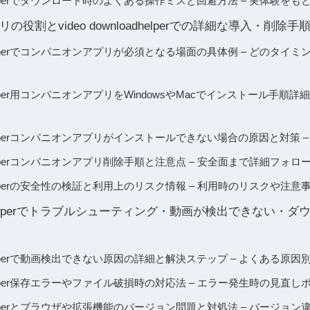
loadhelperでダウンロード時のよくある操作ミスと回避方法 – 実体験
役割とvideo downloadhelperでの詳細な導入・削除手
loadhelperでコンパニオンアプリが必須となる場面の具体例 – どのタ
oadhelper用コンパニオンアプリをWindowsやMacでインストール手順詳
loadhelperコンパニオンアプリがインストールできない場合の原因と対策
oadhelperコンパニオンアプリ削除手順と注意点 – 安全面まで詳細フォロ
loadhelperの安全性の検証と利用上のリスク情報 – 利用時のリスクや注
loadhelperでトラブルシューティング・動画が検出できない
loadhelperで動画検出できない原因の詳細と解決ステップ – よくある原
oadhelper保存エラーやファイル破損時の対応法 – エラー発生時の見直
loadhelperとブラウザや拡張機能のバージョン問題と対処法 – バージ