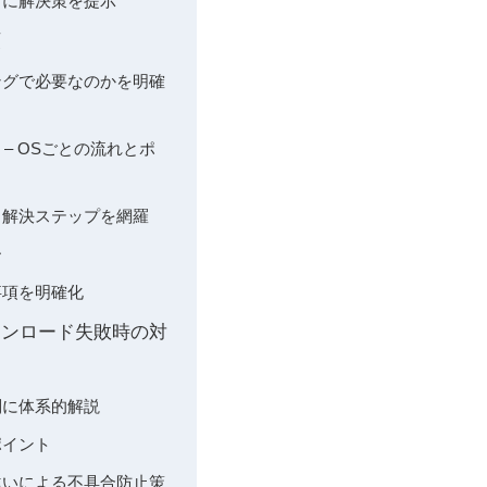
をもとに解決策を提示
順
イミングで必要なのかを明確
細 – OSごとの流れとポ
 – 解決ステップを網羅
ー
意事項を明確化
・ダウンロード失敗時の対
因別に体系的解説
しポイント
ョン違いによる不具合防止策