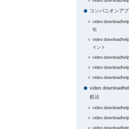
video down
コンパニオンアプリの
video down
化
video downl
イント
video down
video downl
video down
video down
処法
video down
video downl
video down