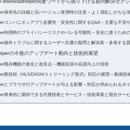
eo downloadhelper関連ワードから掘り下げる疑問解決セク
loadhelper保存先の詳細と旧バージョン使用時の注意 – よく混乱しがち
oadhelperコンパニオンアプリ必要性・安全性に関するQ&A – 主要な不
loadhelper利用時のプライバシーリスクやバレる可能性 – 安全に使うた
loadhelper操作トラブルに関するユーザー共通の疑問と解決策 – 多発す
loadHelperの今後のアップデート動向と技術的展望
oadhelper既存機能の進化と改良点 – 機能拡張や品質向上の現状
oadhelper新技術（HLS/DASH/ストリーミング形式）対応の展望 – 
oadhelperとブラウザのアップデートが与える影響 – 対応が求められるポ
loadhelper将来的に期待できる代替技術とサービス – 技術革新と競合サ