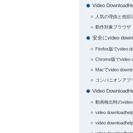
Video Downl
人気の理由と他拡
動作対象ブラウザ（Fi
安全にvideo d
Firefox版でvi
Chrome版でvid
Macでvideo d
コンパニオンアプリ導
Video Down
動画検出時のvide
video down
video downl