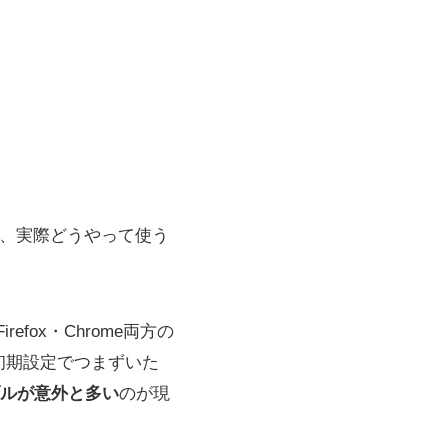
erって、実際どうやって使う
fox・Chrome両方の
初期設定でつまずいた
ルが意外と多い
のが現