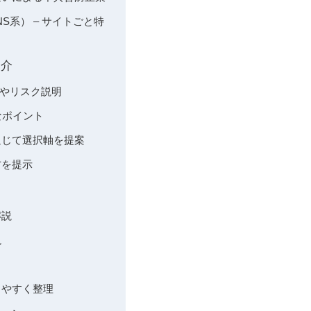
SNS系） – サイトごと特
紹介
の制約やリスク説明
的なポイント
較を通じて選択軸を提案
い方を提示
解説
説
かりやすく整理