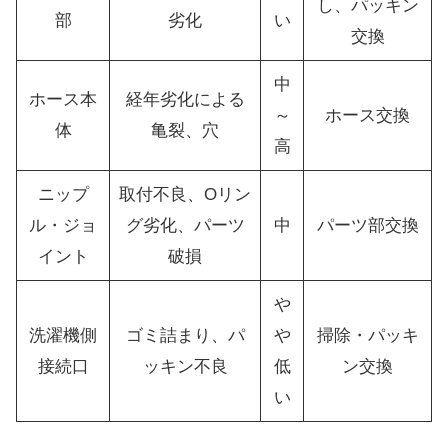
し、パッキン
部
劣化
い
交換
中
ホース本
経年劣化による
～
ホース交換
体
亀裂、穴
高
ニップ
取付不良、Oリン
ル・ジョ
グ劣化、パーツ
中
パーツ部交換
イント
破損
や
洗濯機側
ゴミ詰まり、パ
や
掃除・パッキ
接続口
ッキン不良
低
ン交換
い