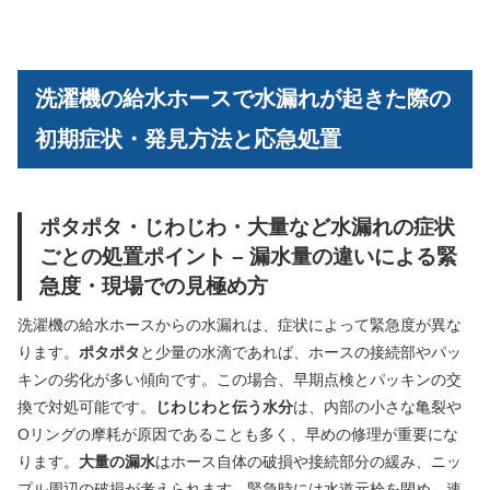
洗濯機の給水ホースで水漏れが起きた際の
初期症状・発見方法と応急処置
ポタポタ・じわじわ・大量など水漏れの症状
ごとの処置ポイント – 漏水量の違いによる緊
急度・現場での見極め方
洗濯機の給水ホースからの水漏れは、症状によって緊急度が異な
ります。
ポタポタ
と少量の水滴であれば、ホースの接続部やパッ
キンの劣化が多い傾向です。この場合、早期点検とパッキンの交
換で対処可能です。
じわじわと伝う水分
は、内部の小さな亀裂や
Oリングの摩耗が原因であることも多く、早めの修理が重要にな
ります。
大量の漏水
はホース自体の破損や接続部分の緩み、ニッ
プル周辺の破損が考えられます。緊急時には水道元栓を閉め、速