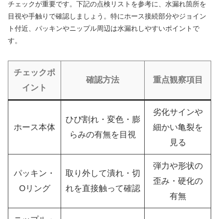
チェックが重要です。下記の点検リストを参考に、水漏れ箇所を
目視や手触りで確認しましょう。特にホース接続部分やジョイン
ト付近、パッキンやニップル周辺は水漏れしやすいポイントで
す。
チェックポ
確認方法
重点観察項目
イント
劣化サインや
ひび割れ・変色・膨
ホース本体
細かい亀裂を
らみの有無を目視
見る
弾力や形状の
パッキン・
取り外して潰れ・切
歪み・硬化の
Oリング
れを直接触って確認
有無