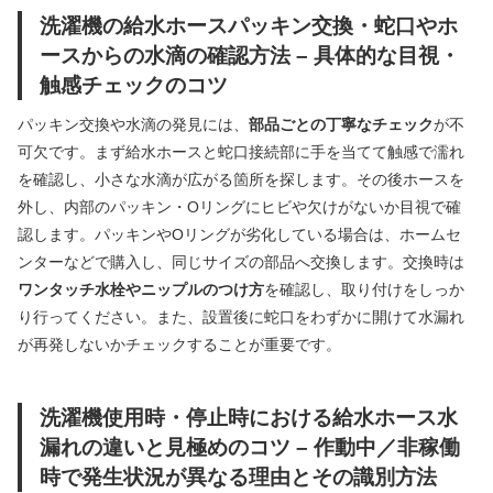
洗濯機の給水ホースパッキン交換・蛇口やホ
ースからの水滴の確認方法 – 具体的な目視・
触感チェックのコツ
パッキン交換や水滴の発見には、
部品ごとの丁寧なチェック
が不
可欠です。まず給水ホースと蛇口接続部に手を当てて触感で濡れ
を確認し、小さな水滴が広がる箇所を探します。その後ホースを
外し、内部のパッキン・Oリングにヒビや欠けがないか目視で確
認します。パッキンやOリングが劣化している場合は、ホームセ
ンターなどで購入し、同じサイズの部品へ交換します。交換時は
ワンタッチ水栓やニップルのつけ方
を確認し、取り付けをしっか
り行ってください。また、設置後に蛇口をわずかに開けて水漏れ
が再発しないかチェックすることが重要です。
洗濯機使用時・停止時における給水ホース水
漏れの違いと見極めのコツ – 作動中／非稼働
時で発生状況が異なる理由とその識別方法