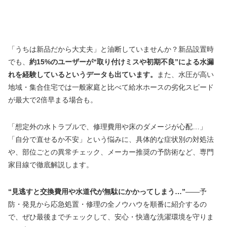
「うちは新品だから大丈夫」と油断していませんか？新品設置時
でも、
約15%のユーザーが“取り付けミスや初期不良”による水漏
れを経験しているというデータも出ています。
また、水圧が高い
地域・集合住宅では一般家庭と比べて給水ホースの劣化スピード
が最大で2倍早まる場合も。
「想定外の水トラブルで、修理費用や床のダメージが心配…」
「自分で直せるか不安」という悩みに、具体的な症状別の対処法
や、部位ごとの異常チェック、メーカー推奨の予防術など、専門
家目線で徹底解説します。
“見逃すと交換費用や水道代が無駄にかかってしまう…”
――予
防・発見から応急処置・修理の全ノウハウを順番に紹介するの
で、ぜひ最後までチェックして、安心・快適な洗濯環境を守りま