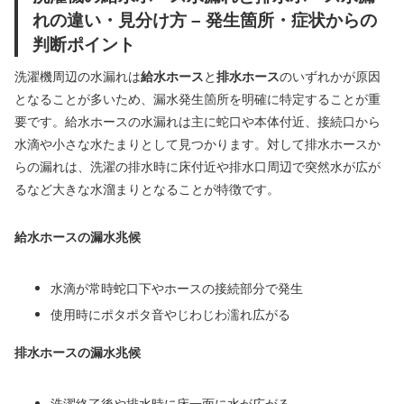
れの違い・見分け方 – 発生箇所・症状からの
判断ポイント
洗濯機周辺の水漏れは
給水ホース
と
排水ホース
のいずれかが原因
となることが多いため、漏水発生箇所を明確に特定することが重
要です。給水ホースの水漏れは主に蛇口や本体付近、接続口から
水滴や小さな水たまりとして見つかります。対して排水ホースか
らの漏れは、洗濯の排水時に床付近や排水口周辺で突然水が広が
るなど大きな水溜まりとなることが特徴です。
給水ホースの漏水兆候
水滴が常時蛇口下やホースの接続部分で発生
使用時にポタポタ音やじわじわ濡れ広がる
排水ホースの漏水兆候
洗濯終了後や排水時に床一面に水が広がる