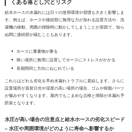
くある落とし穴とリスク
給水ホースの水漏れには日々の使用環境や習慣も大きく影響しま
す。例えば、ホースや接続部に無理な力が加わる設置方法や、洗
濯機の移動、周囲の掃除時に動かしてしまうことが原因で、知ら
ぬ間に接続部が緩むこともあります。
ホースに重量物が乗る
狭い場所に無理に設置してホースにストレスがかかる
長期間同じ方向にねじれている
これらはどれも劣化を早め水漏れトラブルに直結します。さらに
設置場所が直射日光や湿度の高い場所の場合、ゴムや樹脂パーツ
が傷みやすくなります。屋内でもこまめな点検と掃除が水漏れ予
防策となります。
水圧が高い場合の注意点と給水ホースの劣化スピード
– 水圧や周囲環境がどのように寿命へ影響するか