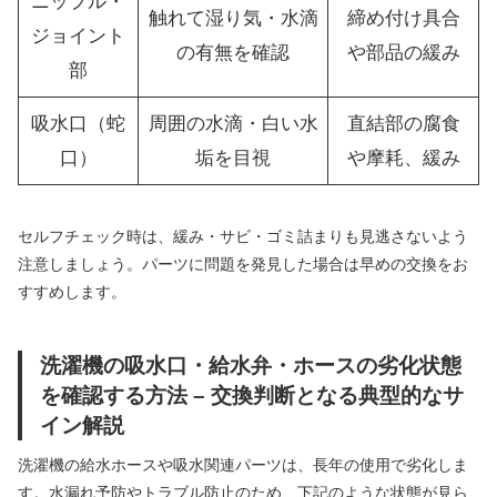
ニップル・
触れて湿り気・水滴
締め付け具合
ジョイント
の有無を確認
や部品の緩み
部
吸水口（蛇
周囲の水滴・白い水
直結部の腐食
口）
垢を目視
や摩耗、緩み
セルフチェック時は、緩み・サビ・ゴミ詰まりも見逃さないよう
注意しましょう。パーツに問題を発見した場合は早めの交換をお
すすめします。
洗濯機の吸水口・給水弁・ホースの劣化状態
を確認する方法 – 交換判断となる典型的なサ
イン解説
洗濯機の給水ホースや吸水関連パーツは、長年の使用で劣化しま
す。水漏れ予防やトラブル防止のため、下記のような状態が見ら