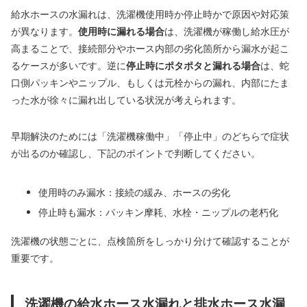
給水ホースの水漏れは、洗濯機使用時か停止時かで原因や対応策
が異なります。
使用時に漏れる場合
は、洗濯機が稼働し給水圧が
高まることで、接続部分やホース内部の劣化箇所から漏水が起こ
るケースが多いです。逆に
停止時にポタポタと漏れる場合
は、蛇
口側パッキンやニップル、もしくは元栓からの漏れ、内部にたま
った水が徐々に漏れ出している状況が考えられます。
早期解決のためには「洗濯機稼働中」「停止中」のどちらで症状
が出るのか確認し、下記のポイントで判断してください。
使用時のみ漏水：接続の緩み、ホースの劣化
停止時も漏水：パッキン摩耗、水栓・ニップルの老朽化
洗濯機の状態ごとに、点検箇所をしっかり分けて確認することが
重要です。
洗濯機の給水ホース水漏れと排水ホース水漏