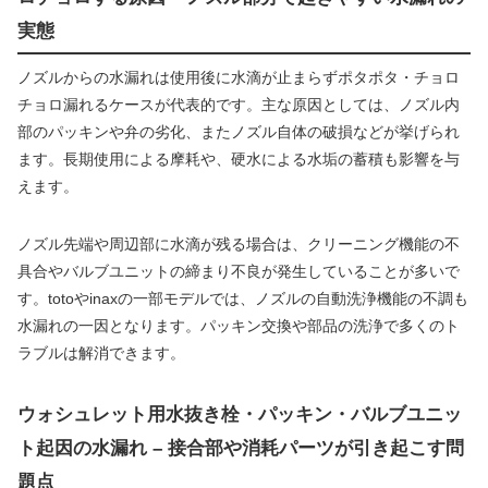
実態
ノズルからの水漏れは使用後に水滴が止まらずポタポタ・チョロ
チョロ漏れるケースが代表的です。主な原因としては、ノズル内
部のパッキンや弁の劣化、またノズル自体の破損などが挙げられ
ます。長期使用による摩耗や、硬水による水垢の蓄積も影響を与
えます。
ノズル先端や周辺部に水滴が残る場合は、クリーニング機能の不
具合やバルブユニットの締まり不良が発生していることが多いで
す。totoやinaxの一部モデルでは、ノズルの自動洗浄機能の不調も
水漏れの一因となります。パッキン交換や部品の洗浄で多くのト
ラブルは解消できます。
ウォシュレット用水抜き栓・パッキン・バルブユニッ
ト起因の水漏れ – 接合部や消耗パーツが引き起こす問
題点