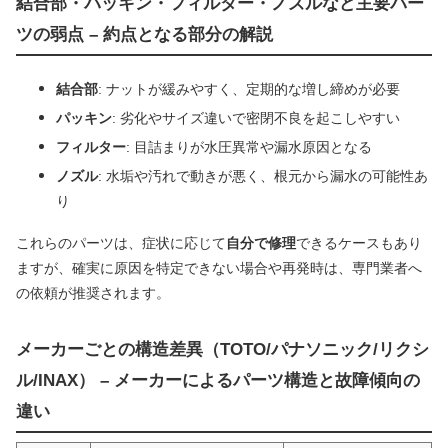
結合部・パッキン・フィルター・ノズルなど主要パー
ツの弱点 – 約点となる部分の解説
結合部
: ナットが緩みやすく、定期的な増し締めが必要
パッキン
: 劣化やサイズ違いで密閉不良を起こしやすい
フィルター
: 目詰まりが水圧異常や漏水原因となる
ノズル
: 水垢や汚れで動きが悪く、根元から漏水の可能性あ
り
これらのパーツは、症状に応じて
自分で修理
できるケースもあり
ますが、確実に原因を特定できない場合や再発時は、専門業者へ
の依頼が推奨されます。
メーカーごとの構造差異（TOTO/パナソニック/リクシ
ル/INAX） – メーカーによるパーツ構造と故障傾向の
違い