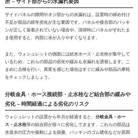
所 – サイド部からの水漏れ要因
サイドパネルの隙間やネジ部からの水漏れは、設置時の締め付け
不足か部品の経年劣化が主な要因です。パネルや接合部のパッキ
ンが正しく装着されていない場合や、清掃時にパネルがずれたま
ま使用すると、内部に水が入りやすくなります。
また、ウォシュレットの側面には給水ホース・止水栓が集中して
いるため、これらの部品の劣化や緩みも水漏れを誘発します。こ
まめに点検を行い、異変を感じた場合はすぐに緩みや部品の摩耗
をチェックしましょう。
分岐金具・ホース接続部・止水栓など結合部の緩みや
劣化 – 時間経過による劣化のリスク
ウォシュレットの設置から年月が経過すると、
分岐金具・ホー
ス・止水栓
等の結合部が徐々に劣化してきます。これらの部品は
水道水の圧力や振動による損傷、パッキンのゴム硬化などが原因