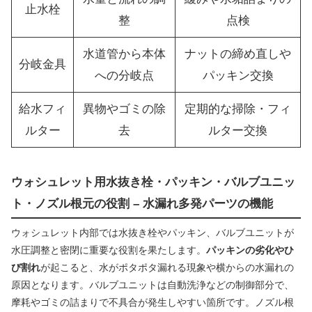
止水栓
整
点検
水道管から本体
ナットの締め直しや
分岐金具
への分岐点
パッキン交換
給水フィ
異物やゴミの除
定期的な掃除・フィ
ルター
去
ルター交換
ウォシュレット用水抜き栓・パッキン・バルブユニッ
ト・ノズル根元の役割 – 水漏れ多発パーツの機能
ウォシュレット内部では水抜き栓やパッキン、バルブユニットが
水圧調整と密閉に重要な役割を果たします。
パッキンの劣化やひ
び割れ
が起こると、水がポタポタ漏れる現象や横からの水漏れの
原因となります。バルブユニットは自動洗浄などの制御部分で、
摩耗やゴミの詰まりで不具合が発生しやすい箇所です。ノズル根