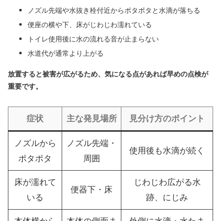
ノズル先端や水抜き栓付近からポタポタと水滴が落ちる
便座の横や下、床がじわじわ濡れている
トイレ使用後に水の流れる音が止まらない
水道代が通常より上がる
放置すると被害が広がるため、気になる点があれば早めの点検が
重要です。
症状
主な発見場所
見分け方のポイント
ノズルから
ノズル先端・
使用後も水滴が続く
ポタポタ
周囲
床が濡れて
じわじわ広がる水
便器下・床
いる
跡、にじみ