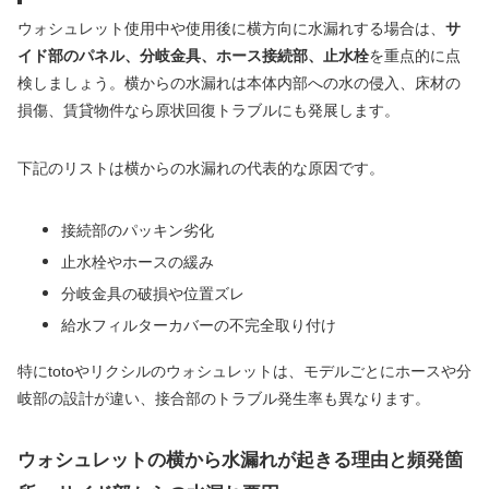
ウォシュレット使用中や使用後に横方向に水漏れする場合は、
サ
イド部のパネル、分岐金具、ホース接続部、止水栓
を重点的に点
検しましょう。横からの水漏れは本体内部への水の侵入、床材の
損傷、賃貸物件なら原状回復トラブルにも発展します。
下記のリストは横からの水漏れの代表的な原因です。
接続部のパッキン劣化
止水栓やホースの緩み
分岐金具の破損や位置ズレ
給水フィルターカバーの不完全取り付け
特にtotoやリクシルのウォシュレットは、モデルごとにホースや分
岐部の設計が違い、接合部のトラブル発生率も異なります。
ウォシュレットの横から水漏れが起きる理由と頻発箇