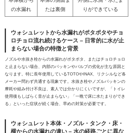
本体横から
本体の側面ま
外側に水滴・水たま
の水漏れ
たは裏側
りができている
ウォシュレットから水漏れがポタポタやチョ
ロチョロ流れ続けるケース – 日常的に水が止
まらない場合の特徴と背景
ノズルや水抜き栓からの水漏れがポタポタ、またはチョロチョロ
と止まらない場合、内部のパッキンやバルブの劣化が主な原因と
なります。特に長年使用しているTOTOやINAX、リクシルなど各
メーカー問わず共通する現象です。水抜き栓やノズルパッキンの
摩耗や組み付け不良は、素人では分かりにくいですが、「トイレ
使用後もしばらく音が止まらない」「一晩で床に水たまりができ
る」といった症状が続く場合、早めの対策が必要です。
ウォシュレット本体・ノズル・タンク・床・
横からの水漏れの違い – 水の経路ごとに異な