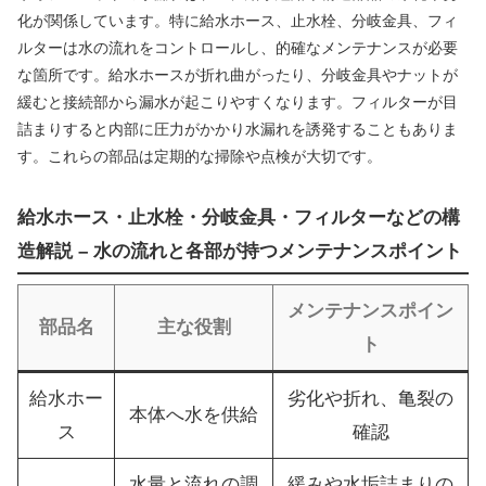
化が関係しています。特に給水ホース、止水栓、分岐金具、フィ
ルターは水の流れをコントロールし、的確なメンテナンスが必要
な箇所です。給水ホースが折れ曲がったり、分岐金具やナットが
緩むと接続部から漏水が起こりやすくなります。フィルターが目
詰まりすると内部に圧力がかかり水漏れを誘発することもありま
す。これらの部品は定期的な掃除や点検が大切です。
給水ホース・止水栓・分岐金具・フィルターなどの構
造解説 – 水の流れと各部が持つメンテナンスポイント
メンテナンスポイン
部品名
主な役割
ト
給水ホー
劣化や折れ、亀裂の
本体へ水を供給
ス
確認
水量と流れの調
緩みや水垢詰まりの