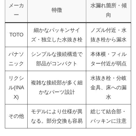
メーカ
水漏れ箇所・傾
特徴
ー
向
細かなパッキンサイ
ノズル付近・水
TOTO
ズ・独立した水抜き栓
抜き栓から漏水
パナソ
シンプルな接続構造で
本体横・フィル
ニック
部品がコンパクト
ター付近が弱点
リクシ
水抜き栓・分岐
複雑な接続部が多く細
ル(INA
金具、床への漏
かなパーツ設計
X)
水
モデルにより仕様が異
総じて結合部・
その他
なる。部分交換も容易
パッキンに注意