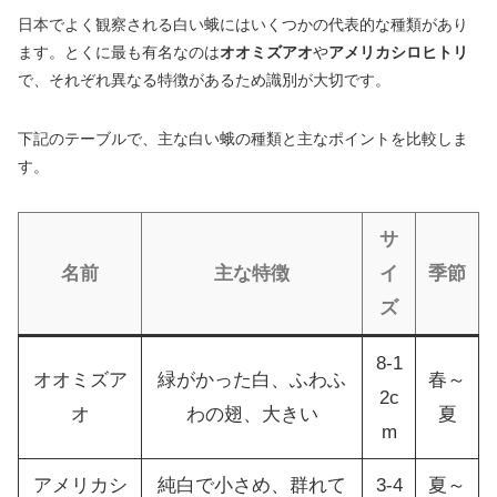
日本でよく観察される白い蛾にはいくつかの代表的な種類があり
ます。とくに最も有名なのは
オオミズアオ
や
アメリカシロヒトリ
で、それぞれ異なる特徴があるため識別が大切です。
下記のテーブルで、主な白い蛾の種類と主なポイントを比較しま
す。
サ
名前
主な特徴
イ
季節
ズ
8-1
オオミズア
緑がかった白、ふわふ
春～
2c
オ
わの翅、大きい
夏
m
アメリカシ
純白で小さめ、群れて
3-4
夏～