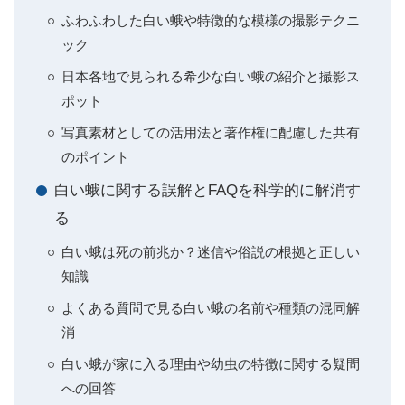
ふわふわした白い蛾や特徴的な模様の撮影テクニ
ック
日本各地で見られる希少な白い蛾の紹介と撮影ス
ポット
写真素材としての活用法と著作権に配慮した共有
のポイント
白い蛾に関する誤解とFAQを科学的に解消す
る
白い蛾は死の前兆か？迷信や俗説の根拠と正しい
知識
よくある質問で見る白い蛾の名前や種類の混同解
消
白い蛾が家に入る理由や幼虫の特徴に関する疑問
への回答