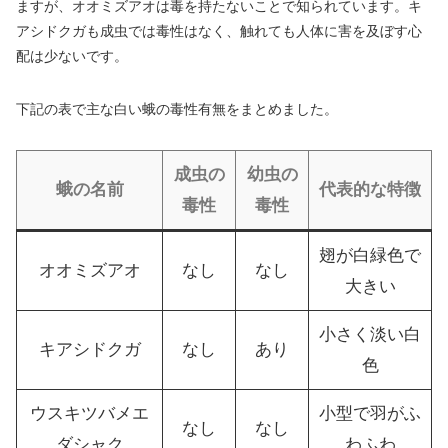
ますが、オオミズアオは毒を持たないことで知られています。キ
アシドクガも成虫では毒性はなく、触れても人体に害を及ぼす心
配は少ないです。
下記の表で主な白い蛾の毒性有無をまとめました。
成虫の
幼虫の
蛾の名前
代表的な特徴
毒性
毒性
翅が白緑色で
オオミズアオ
なし
なし
大きい
小さく淡い白
キアシドクガ
なし
あり
色
ウスキツバメエ
小型で羽がふ
なし
なし
ダシャク
わふわ