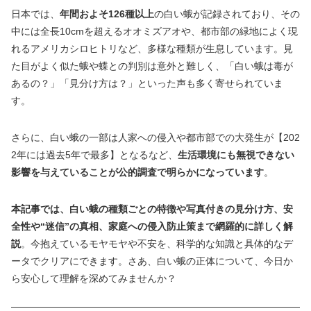
日本では、
年間およそ126種以上
の白い蛾が記録されており、その
中には全長10cmを超えるオオミズアオや、都市部の緑地によく現
れるアメリカシロヒトリなど、多様な種類が生息しています。見
た目がよく似た蛾や蝶との判別は意外と難しく、「白い蛾は毒が
あるの？」「見分け方は？」といった声も多く寄せられていま
す。
さらに、白い蛾の一部は人家への侵入や都市部での大発生が【202
2年には過去5年で最多】となるなど、
生活環境にも無視できない
影響を与えていることが公的調査で明らかになっています
。
本記事では、白い蛾の種類ごとの特徴や写真付きの見分け方、安
全性や“迷信”の真相、家庭への侵入防止策まで網羅的に詳しく解
説
。今抱えているモヤモヤや不安を、科学的な知識と具体的なデ
ータでクリアにできます。さあ、白い蛾の正体について、今日か
ら安心して理解を深めてみませんか？