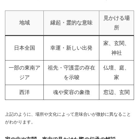
見かける場
地域
縁起・霊的な意味
所
家、玄関、
日本全国
幸運・新しい出発
神社
一部の東南ア
祖先・守護霊の存在
仏壇、庭、
ジア
を示唆
家
西洋
魂や変容の象徴
窓辺、玄関
上記のように、場所や文化によって意味合いが微妙に異なること
がわかります。