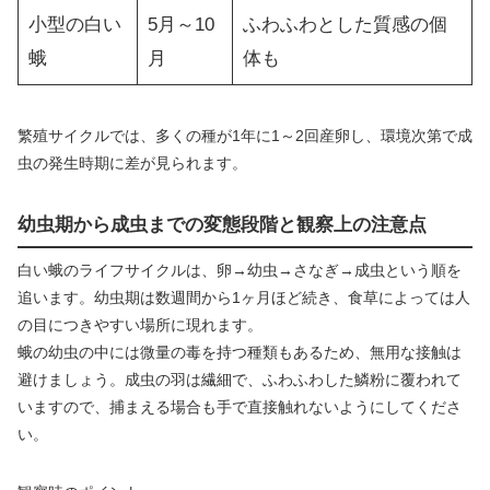
小型の白い
5月～10
ふわふわとした質感の個
蛾
月
体も
繁殖サイクルでは、多くの種が1年に1～2回産卵し、環境次第で成
虫の発生時期に差が見られます。
幼虫期から成虫までの変態段階と観察上の注意点
白い蛾のライフサイクルは、卵→幼虫→さなぎ→成虫という順を
追います。幼虫期は数週間から1ヶ月ほど続き、食草によっては人
の目につきやすい場所に現れます。
蛾の幼虫の中には微量の毒を持つ種類もあるため、無用な接触は
避けましょう。成虫の羽は繊細で、ふわふわした鱗粉に覆われて
いますので、捕まえる場合も手で直接触れないようにしてくださ
い。