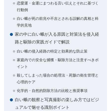
恋愛運・金運にまつわる言い伝えとそれに基づく
行動例
白い蛾が死の前兆や不吉とされる誤解の真相と科
学的見地
家の中に白い蛾が入る原因と対策法を侵入経
路と駆除の実践ガイドで解説
白い蛾の侵入経路の特定と効果的な防止策
家庭内での安全な捕獲・駆除方法と注意すべきポ
イント
殺してしまった場合の処理法・死骸の衛生管理と
心理的ケア
化学的・自然的防除方法の比較と推奨事項
白い蛾の観察と写真撮影の楽しみ方ではビジ
ュアルで魅せる識別ポイント