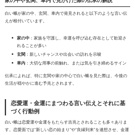
家の中や玄関、車内で見かけた際の伝承の解説
白い蛾が家の中、玄関、車内で発見されると以下のような言い伝
えが根付いています。
家の中
：家族を守護し、幸運を呼び込む存在として歓迎さ
れることが多い
玄関
：新しいチャンスや出会いの訪れを示唆
車内
：大切な用事の前触れ、または気を引き締めるサイン
伝承によれば、特に玄関や家の中心で白い蛾を見た際は、今後の
生活が穏やかに進む予兆とされます。
恋愛運・金運にまつわる言い伝えとそれに基
づく行動例
白い蛾は恋愛運や金運をもたらす吉兆とされることも多々ありま
す。恋愛面では“新しい恋の始まり”や“良縁到来”を連想させ、金運