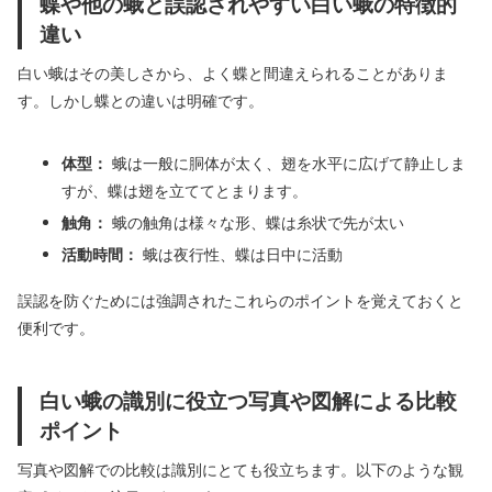
蝶や他の蛾と誤認されやすい白い蛾の特徴的
違い
白い蛾はその美しさから、よく蝶と間違えられることがありま
す。しかし蝶との違いは明確です。
体型：
蛾は一般に胴体が太く、翅を水平に広げて静止しま
すが、蝶は翅を立ててとまります。
触角：
蛾の触角は様々な形、蝶は糸状で先が太い
活動時間：
蛾は夜行性、蝶は日中に活動
誤認を防ぐためには強調されたこれらのポイントを覚えておくと
便利です。
白い蛾の識別に役立つ写真や図解による比較
ポイント
写真や図解での比較は識別にとても役立ちます。以下のような観