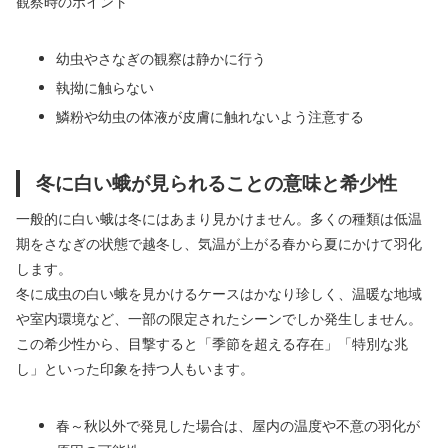
観察時のポイント
幼虫やさなぎの観察は静かに行う
執拗に触らない
鱗粉や幼虫の体液が皮膚に触れないよう注意する
冬に白い蛾が見られることの意味と希少性
一般的に白い蛾は冬にはあまり見かけません。多くの種類は低温
期をさなぎの状態で越冬し、気温が上がる春から夏にかけて羽化
します。
冬に成虫の白い蛾を見かけるケースはかなり珍しく、温暖な地域
や室内環境など、一部の限定されたシーンでしか発生しません。
この希少性から、目撃すると「季節を超える存在」「特別な兆
し」といった印象を持つ人もいます。
春～秋以外で発見した場合は、屋内の温度や不意の羽化が