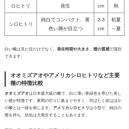
ロヒトリ
発生
cm
秋
純白でコンパクト、黄
2-3
初夏
シロヒトリ
色い脚が目立つ
cm
～夏
白い蛾は見た目だけでなく、
発生時期や大きさ、翅の質感
で識別
できます。
オオミズアオやアメリカシロヒトリなど主要
種の特徴比較
オオミズアオ
は日本最大級の蛾で、白に薄い青緑色を帯びた美し
い翅が特徴です。夜間の灯りに集まりやすく、羽ばたく姿はほか
の蛾とは一線を画します。
アメリカシロヒトリ
は小型で、純白の
翅を持ち、幼虫は大発生することもあります。