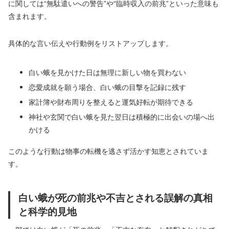
に関しては“無駄遣いへの警告”や“臨時収入の前兆”といった意味も
含まれます。
具体的な言い伝えや行動例をリストアップします。
白い蛾を見かけた日は無理に新しい物を買わない
恋愛成就を願う場合、白い蛾の目撃を記録に残す
家計簿や財布周りを整えると運気好転が期待できる
神社や玄関で白い蛾を見た翌日は積極的に出会いの場へ出
かける
このような行動は物事の転機を逃さず活かす知恵とされていま
す。
白い蛾が死の前兆や不吉とされる誤解の真相
と科学的見地