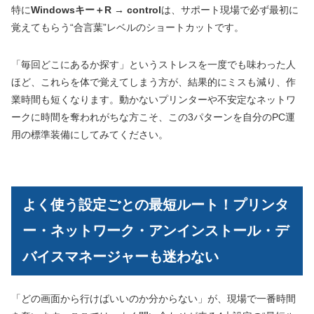
特に
Windowsキー＋R → control
は、サポート現場で必ず最初に
覚えてもらう“合言葉”レベルのショートカットです。
「毎回どこにあるか探す」というストレスを一度でも味わった人
ほど、これらを体で覚えてしまう方が、結果的にミスも減り、作
業時間も短くなります。動かないプリンターや不安定なネットワ
ークに時間を奪われがちな方こそ、この3パターンを自分のPC運
用の標準装備にしてみてください。
よく使う設定ごとの最短ルート！プリンタ
ー・ネットワーク・アンインストール・デ
バイスマネージャーも迷わない
「どの画面から行けばいいのか分からない」が、現場で一番時間