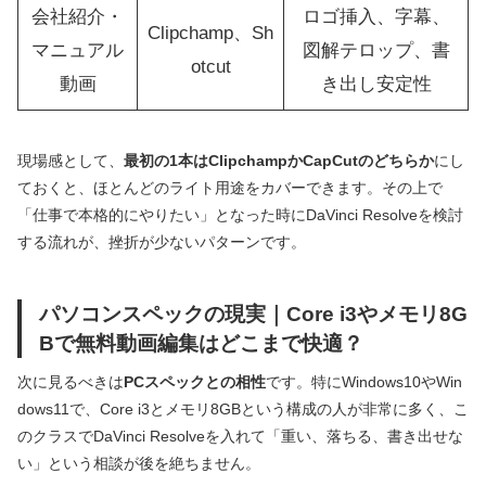
会社紹介・
ロゴ挿入、字幕、
Clipchamp、Sh
マニュアル
図解テロップ、書
otcut
動画
き出し安定性
現場感として、
最初の1本はClipchampかCapCutのどちらか
にし
ておくと、ほとんどのライト用途をカバーできます。その上で
「仕事で本格的にやりたい」となった時にDaVinci Resolveを検討
する流れが、挫折が少ないパターンです。
パソコンスペックの現実｜Core i3やメモリ8G
Bで無料動画編集はどこまで快適？
次に見るべきは
PCスペックとの相性
です。特にWindows10やWin
dows11で、Core i3とメモリ8GBという構成の人が非常に多く、こ
のクラスでDaVinci Resolveを入れて「重い、落ちる、書き出せな
い」という相談が後を絶ちません。