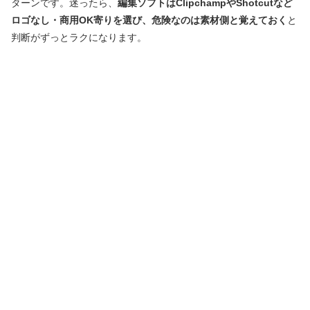
ターンです。迷ったら、
編集ソフトはClipchampやShotcutなど
ロゴなし・商用OK寄りを選び、危険なのは素材側と覚えておく
と
判断がずっとラクになります。