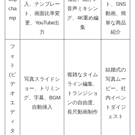
入、テンプレー
ト、SNS
cha
音声ミキシン
ト、画面比率変
動画、簡
mp
グ、4K重め編
更、YouTube出
単な商品
集
力
紹介
フ
ォ
ト
結婚式の
(ビ
複雑なタイム
写真スライドシ
写真ムー
デ
ライン編集、
ョー、トリミン
ビー、社
オ
トランジショ
グ、字幕、BGM
内イベン
エ
ンの自由度、
自動挿入
トダイジ
デ
長尺動画制作
ェスト
ィ
タ