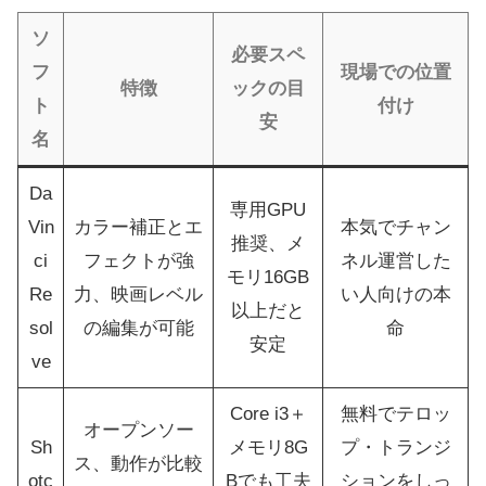
ソ
必要スペ
フ
現場での位置
特徴
ックの目
ト
付け
安
名
Da
専用GPU
Vin
カラー補正とエ
本気でチャン
推奨、メ
ci
フェクトが強
ネル運営した
モリ16GB
Re
力、映画レベル
い人向けの本
以上だと
sol
の編集が可能
命
安定
ve
Core i3＋
無料でテロッ
オープンソー
Sh
メモリ8G
プ・トランジ
ス、動作が比較
otc
Bでも工夫
ションをしっ