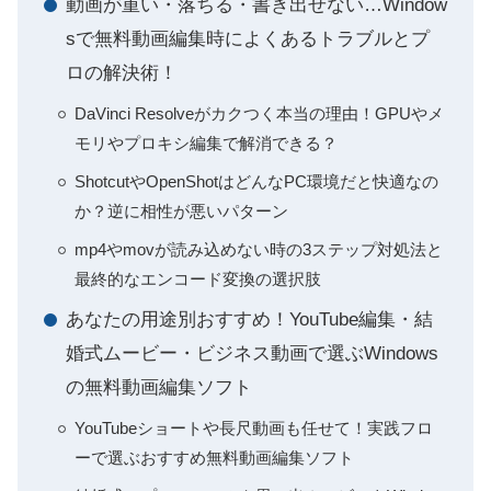
動画が重い・落ちる・書き出せない…Window
sで無料動画編集時によくあるトラブルとプ
ロの解決術！
DaVinci Resolveがカクつく本当の理由！GPUやメ
モリやプロキシ編集で解消できる？
ShotcutやOpenShotはどんなPC環境だと快適なの
か？逆に相性が悪いパターン
mp4やmovが読み込めない時の3ステップ対処法と
最終的なエンコード変換の選択肢
あなたの用途別おすすめ！YouTube編集・結
婚式ムービー・ビジネス動画で選ぶWindows
の無料動画編集ソフト
YouTubeショートや長尺動画も任せて！実践フロ
ーで選ぶおすすめ無料動画編集ソフト