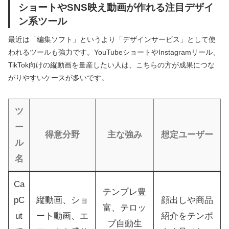
ショートやSNS映え動画が作れる注目デザイ
ン系ツール
最近は「編集ソフト」というより「デザインサービス」として使
われるツールも強力です。YouTubeショートやInstagramリール、
TikTok向けの縦動画を量産したい人は、こちらの方が成果につな
がりやすいケースが多いです。
ツ
ー
得意分野
主な強み
想定ユーザー
ル
名
Ca
テンプレ豊
pC
縦動画、ショ
顔出しや商品
富、テロッ
ut
ート動画、エ
紹介をテンポ
プ自動生