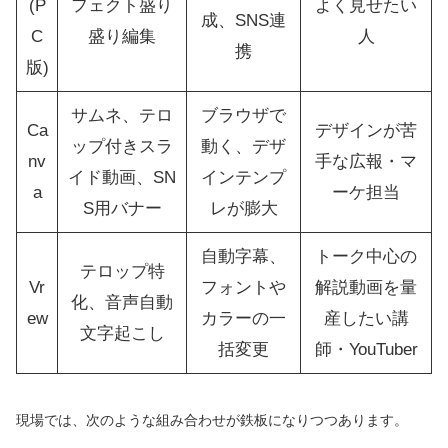
(P
フェクト盛り
よく見せたい
成、SNS連
C
盛り編集
人
携
版)
サムネ、テロ
ブラウザで
Ca
デザインが苦
ップ付きスラ
動く、デザ
nv
手な広報・マ
イド動画、SN
インテンプ
a
ーケ担当
S用バナー
レが膨大
自動字幕、
トーク中心の
テロップ特
Vr
フォントや
解説動画を量
化、音声自動
ew
カラーの一
産したい講
文字起こし
括変更
師・YouTuber
現場では、次のような組み合わせが鉄板になりつつあります。