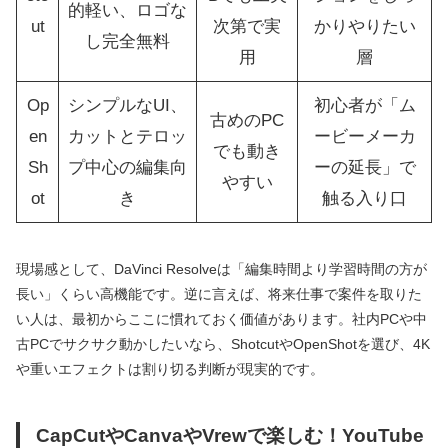
的軽い、ロゴな
ut
次第で実
かりやりたい
し完全無料
用
層
Op
シンプルなUI、
初心者が「ム
古めのPC
en
カットとテロッ
ービーメーカ
でも動き
Sh
プ中心の編集向
ーの延長」で
やすい
ot
き
触る入り口
現場感として、DaVinci Resolveは「編集時間より学習時間の方が
長い」くらい高機能です。逆に言えば、将来仕事で案件を取りた
い人は、最初からここに慣れておく価値があります。社内PCや中
古PCでサクサク動かしたいなら、ShotcutやOpenShotを選び、4K
や重いエフェクトは割り切る判断が現実的です。
CapCutやCanvaやVrewで楽しむ！YouTube