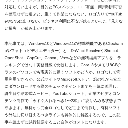
対応していますが、目的とPCスペック、ロゴ有無、商用利用可否
を整理せずに選ぶと、重くて作業にならない、ロゴ入りでYouTub
eやSNSに出せない、ビジネス利用に不安が残るといった「見えな
い損失」が積み上がります。
本記事では、Windows10とWindows11の標準機能であるClipcham
pやフォト（ビデオエディター）と、DaVinci ResolveやShotcut、
OpenShot、CapCut、Canva、Vrewなどの無料編集アプリを、ラ
ンキングではなく実務目線で比較します。Core i3やメモリ8GBク
ラスのパソコンでも現実的に動くソフトかどうか、ロゴなしで商
用利用できるか、公式サイトやMicrosoftストア、窓の杜から安全
にダウンロードする際のチェックポイントまでを一気に整理し、
誕生日や結婚式ムービー、YouTubeショート、企業のビデオコン
テンツ制作で「今すぐ入れるべき1〜2本」に絞り込める状態まで
導きます。無料かつ完全ロゴなしでどこまで制作し、有料ソフト
や外注に切り替えるべきラインも具体的に解説するので、この記
事を読まずに試行錯誤すること自体がコストになります。