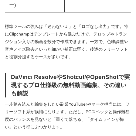
ー)
標準ツールの強みは「迷わないUI」と「ロゴなし出力」です。特
にClipchampはテンプレートから選ぶだけで、テロップやトラン
ジション入りの動画を数分で作成できます。一方で、色味調整や
音声ノイズ除去といった細かい補正は弱く、後述のフリーソフト
と役割分担するケースが多いです。
DaVinci ResolveやShotcutやOpenShotで実
現するプロ仕様級の無料動画編集、その違い
も解説
一歩踏み込んだ編集をしたい副業YouTuberやマーケ担当には、フ
リーソフト系が候補になります。ただし、PCスペックと操作難易
度のバランスを見ないと「重くて落ちる」「タイムラインが怖
い」という壁にぶつかります。