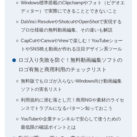
Windows標準搭載のClipchampやフォト（ビデオエ
ディター）で実際にできることとできないこと
DaVinci ResolveやShotcutやOpenShotで実現する
プロ仕様級の無料動画編集、その違いも解説
CapCutやCanvaやVrewで楽しむ！YouTubeショー
トやSNS映え動画が作れる注目デザイン系ツール
ロゴ入り失敗を防ぐ！無料動画編集ソフトの
ロゴ有無と商用利用のチェックリスト
無料版でもロゴが入らないWindows向け動画編集
ソフトの実名リスト
利用規約に潜む落とし穴！商用NGや素材のライセ
ンスでトラブルになるパターン知っておこう
YouTubeや企業チャンネルで安心して使うための
最低限の確認ポイントとは