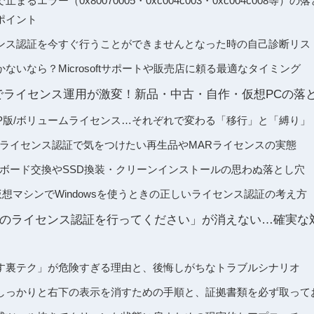
まるエラー（0x80070005・0xc004c003・0xc004c008等
ポイント
イセンス認証を今すぐ行うことができませんとなった時の自己診断リス
ないなら？Microsoftサポートや販売店に頼る最適なタイミング
でライセンス運用が激変！新品・中古・自作・仮想PCの落
SP版/ボリュームライセンス…それぞれで変わる「移行」と「縛り」
owsライセンス認証で気をつけたい再生品やMARライセンスの実態
ーボード交換やSSD換装・クリーンインストールの思わぬ落とし穴
els・仮想マシンでWindowsを使うときの正しいライセンス認証の考え方
owsのライセンス認証を行ってください」が消えない…確実な
す裏テク」が危険すぎる理由と、後悔しがちなトラブルシナリオ
しっかりと右下の表示を消すための手順と、証拠書類を必ず取って