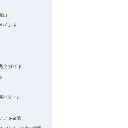
理由
認ポイント
完全ガイド
ツ
必勝パターン
）はここを確認