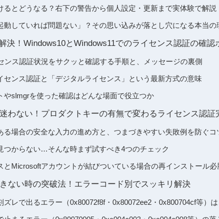
けるとどうなる？右下の警告から個人設定・更新まで実体験で解説
起動していれば問題ない」？その思い込みが落とし穴になる本当の
解決！Windows10とWindows11でのライセンス認証の確
でライセンス認証状況をサクッと確認する手順と、メッセージの裏側
でのライセンス認証と「デジタルライセンス」という最新方式の意味
やslmgrを使った確認はどんな場面で役立つか
迷わない！プロダクトキーの有無で変わるライセンス認証
ある場合の安全な入力の進め方と、つまづきやすい失敗例を防ぐコ
見つからない…そんな時まず試すべき4つのチェック
とMicrosoftアカウントが結びついている場合の再インストール
きない時の突破法！エラーコード別でスッキリ解決
で出るエラー（0x80072f8f・0x80072ee2・0x800704cf等