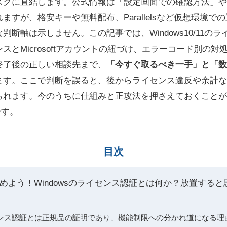
スクに直結します。公式情報は「設定画面での確認方法」や
ますが、格安キーや無料配布、Parallelsなど仮想環境で
判断軸は示しません。この記事では、Windows10/11の
とMicrosoftアカウントの紐づけ、エラーコード別の対処
終了後の正しい相談先まで、
「今すぐ取るべき一手」と「数
ます。ここで判断を誤ると、後からライセンス違反や余計な
れます。今のうちに仕組みと正攻法を押さえておくことが、
です。
目次
めよう！Windowsのライセンス認証とは何か？放置する
イセンス認証とは正規品の証明であり、機能制限への分かれ道になる理