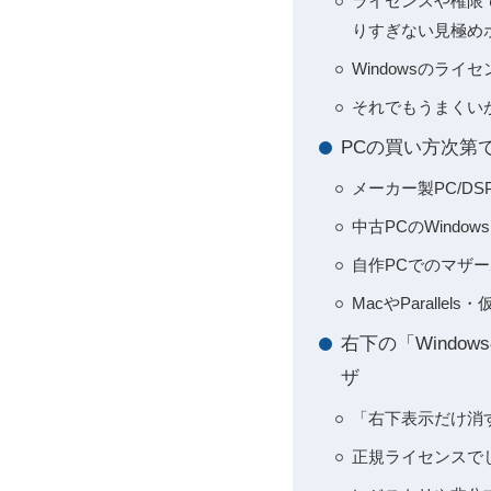
ライセンスや権限で止
りすぎない見極め
Windowsのラ
それでもうまくいか
PCの買い方次第
メーカー製PC/D
中古PCのWind
自作PCでのマザ
MacやParall
右下の「Wind
ザ
「右下表示だけ消
正規ライセンスで