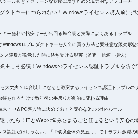
式ツール抜きでクリーンな状態に戻すための現実的なアプローチ
ダクトキーにつられない！Windowsライセンス購入前に
ダクトキー無料や格安キーが出回る舞台裏と実際によくあるトラブル
10やWindows11プロダクトキーを安全に買う方法と要注意な販売形
センス違反が発覚した時に待ち受ける現実（監査・信頼・損失）
業主こそ必読！Windowsのライセンス認証トラブルを防
でも大丈夫？10台以上になると激変するライセンス認証トラブルの
台帳を作るだけで数年後の手戻りが劇的に変わる理由
端末・中古PC導入時に決めておくと安心な3つの社内ルール
迷ったら！ITとWebの悩みをまるごと任せるという安心の
イセンス認証だけじゃない、「IT環境全体の見直し」でトラブル激減の