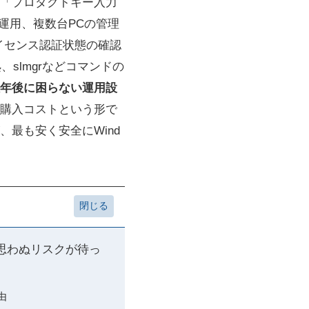
「プロダクトキー入力
の運用、複数台PCの管理
ライセンス認証状態の確認
、slmgrなどコマンドの
年後に困らない運用設
購入コストという形で
最も安く安全にWind
と思わぬリスクが待っ
由