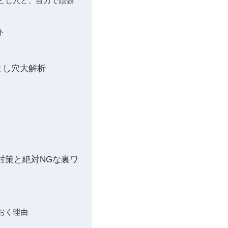
）の落とし穴と、自力で頑張
ト
とし穴大解析
対策と絶対NGな裏ワ
おく理由