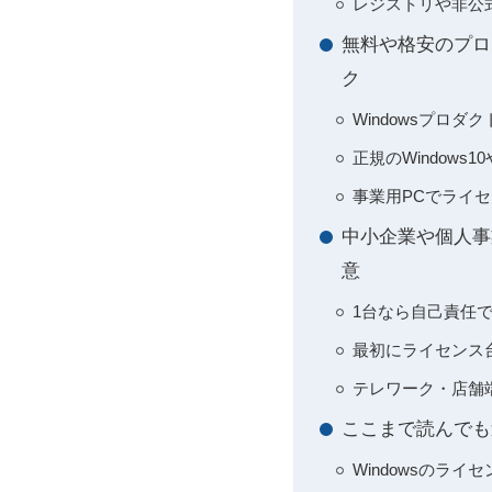
レジストリや非公
無料や格安のプロ
ク
Windowsプロ
正規のWindows
事業用PCでライ
中小企業や個人事
意
1台なら自己責任
最初にライセンス
テレワーク・店舗
ここまで読んでも
Windowsのラ