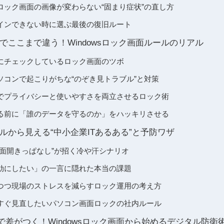
ロック画面の画像が変わらない“固まり症状”の直し方
インできない時に選ぶ最後の復旧ルート
でここまで違う！Windowsロック画面ルールのリアル
にチェックしているロック画面のツボ
ソコンで起こりがちな“のぞき見トラブル”と対策
でプライバシーと使いやすさを両立させるロック術
る前に「誰のデータを守るのか」をハッキリさせる
ルから見える“中小企業ITあるある”と予防ワザ
画面開きっぱなし”が招く冷や汗シナリオ
効にしたい」の一言に隠れた本当の課題
つつ現場のストレスを減らすロック運用の考え方
すぐ見直したいパソコン画面ロックの社内ルール
で差がつく！Windowsロック画面から始めるデジタル防衛