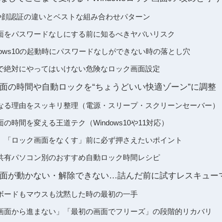
Nや顔認証の違いとベストな組み合わせパターン
ク画面をパスワードなしにする前に知るべきヤバいリスク
Windows10の起動時にパスワードなしができない時の落とし穴
で絶対にやってはいけない危険なロック画面設定
ク画面の時間や自動ロックを“ちょうどいい快適ゾーン”に調整
なる理由をスッキリ整理（電源・スリープ・スクリーンセーバー）
画面の時間を変える王道テク（Windows10や11対応）
」「ロック画面をなくす」前に必ず押さえたいポイント
共有パソコン別のおすすめ自動ロック時間レシピ
ック画面が動かない・解除できない…詰んだ前に試すレスキュー
ボードもマウスも沈黙した時の最初の一手
ック画面から進まない」「最初の画面でフリーズ」の段階的リカバリ