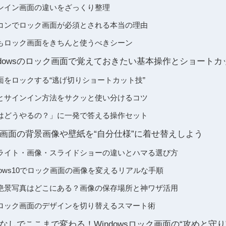
ンイン画面の違いをざっくり整理
コンでロック画面が必須とされる本当の理由
もロック画面をきちんと使うべきシーン
ndowsのロック画面で覚えておきたい基本操作とショートカ
面をロックする“逃げ切りショートカット技”
とサインイン方法をサクッと使い分けるコツ
はどうやるの？」に一発で答える操作セット
ック画面の背景画像や壁紙を“自分仕様”に着せ替えしよう
ットライト・画像・スライドショーの違いとハマる選び方
Windows10でロック画面の画像を変えるリアルな手順
絶景写真はどこにある？画像の保存場所と神ワザ活用
ロック画面のデザインを切り替えるスマート術
しでここまで変わる！Windowsロック画面の“攻めと守り