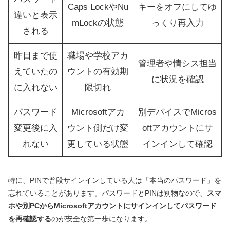
Caps LockやNu
キーをオフにしてゆ
違いと表示
mLockの状態
っくり再入力
される
昨日まで使
職場や学校アカ
管理者や情シス担当
えていたの
ウントの有効期
に状況を確認
に入れない
限切れ
パスワード
Microsoftアカ
別デバイスでMicros
変更後に入
ウント側だけ変
oftアカウントにサ
れない
更している状態
インインして確認
特に、PINで普段サインインしている人は「本当のパスワード」を
忘れていることがあります。パスワードとPINは別物なので、
スマ
ホや別PCからMicrosoftアカウントにサインインしてパスワード
を再確認する
のが安全な第一歩になります。