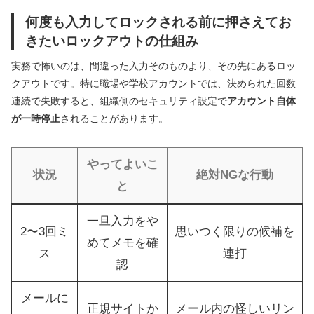
何度も入力してロックされる前に押さえてお
きたいロックアウトの仕組み
実務で怖いのは、間違った入力そのものより、その先にあるロッ
クアウトです。特に職場や学校アカウントでは、決められた回数
連続で失敗すると、組織側のセキュリティ設定で
アカウント自体
が一時停止
されることがあります。
やってよいこ
状況
絶対NGな行動
と
一旦入力をや
2〜3回ミ
思いつく限りの候補を
めてメモを確
ス
連打
認
メールに
正規サイトか
メール内の怪しいリン