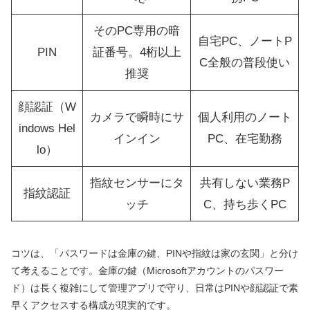
そのPC専用の暗
自宅PC、ノートP
PIN
証番号。4桁以上
C全般の普段使い
推奨
顔認証（W
カメラで瞬時にサ
個人利用のノート
indows Hel
インイン
PC、在宅勤務
lo）
指紋センサーにタ
共有しない業務P
指紋認証
ッチ
C、持ち歩くPC
コツは、「パスワードは金庫の鍵、PINや指紋は家の玄関」と分け
て考えることです。金庫の鍵（Microsoftアカウントのパスワー
ド）は長く複雑にして管理アプリで守り、日常はPINや顔認証で素
早くアクセスする構成が現実的です。