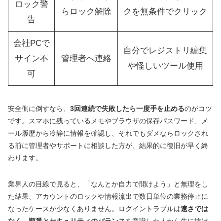
ロック警
らロック解除
クを無条件でクリック
告
会社PCで
自分でレジストリ編集
サイン不
管理者へ連絡
や怪しいツール使用
可
安全側に倒すなら、
3回連続で失敗したら一度手を止める
のがコツ
です。スマホに残っているメモやブラウザの保存パスワード、メ
ール履歴から冷静に情報を確認し、それでもダメならロックされ
る前に管理者やサポートに相談した方が、結果的に復旧が早く終
わります。
業界人の目線で見ると、「なんとか自力で開けよう」と無理をし
た結果、アカウントのロックや情報流出で数日単位の業務停止に
なったケースが少なくありません。ログイントラブルは
速さでは
なく、順番とセキュリティのバランス
を意識した人から先に抜け