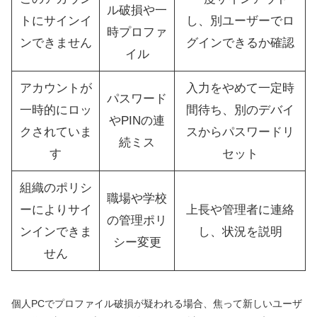
ル破損や一
トにサインイ
し、別ユーザーでロ
時プロファ
ンできません
グインできるか確認
イル
アカウントが
入力をやめて一定時
パスワード
一時的にロッ
間待ち、別のデバイ
やPINの連
クされていま
スからパスワードリ
続ミス
す
セット
組織のポリシ
職場や学校
ーによりサイ
上長や管理者に連絡
の管理ポリ
ンインできま
し、状況を説明
シー変更
せん
個人PCでプロファイル破損が疑われる場合、焦って新しいユーザ