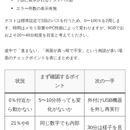
エラー件数の表示有無
テストは標準設定で2回のパスを行うため、0〜100％を2周しま
す。時間はメモリ容量やPC性能によって変わりますが、8GBでお
およそ20〜40分程度を目安と考えてください。
途中で「進まない」「画面が真っ暗で不安」という相談が多い場
面のチェックポイントを表にまとめます。
まず確認するポイ
状況
次の一手
ント
0％付近か
5〜10分待っても変
外付けUSB機器
ら動かない
化がないか
を外し再実行
21％や8
同じ数字でも内部
30分は様子を見