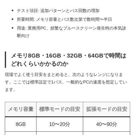
テスト項目: 追加パターンとパス回数の増加
所要時間: メモリ容量とパス数次第で数時間〜半日
用途: 業務用PC、頻繁なブルースクリーン発生時の本気診
断向け
メモリ8GB・16GB・32GB・64GBで時間は
どれくらいかかるのか
現場でよく使う目安をまとめると、次のようなレンジになりま
す。ここでは標準設定で1パス、一般的なPCの速度を想定してい
ます。
メモリ容量
標準モードの目安
拡張モードの目安
8GB
10〜20分
40〜90分