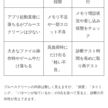
段階
行
メモリ増設状
アプリ起動直後に
メモリ不足
況や差し込み
落ちるがブルース
や一部スロ
状態をチェッ
クリーンは少ない
ット不良
ク
高負荷時に
大きなファイル操
診断テスト時
だけ出る
作時やゲーム中だ
間を長めに取
「軽い不
け落ちる
り再テスト
良」
ブルースクリーンの内容は難しく見えますが、「頻度」「タイミ
ング」「パターンが似ているか」の3点を並べて見ると、診断の方
向性が見えてきます。