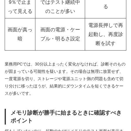
9％で止ま
ではテスト継続中
る
って見える
のことが多い
電源長押しで再
画面が真っ
画面の電源・ケー
起動し、再度診
暗
ブル・明るさ設定
断を試す
業務用PCでは、30分以上まったく変化がなければ、診断そのもの
が固まっている可能性を疑います。その場合は無理に放置せず、
一度電源を切り、ストレージや電源ユニット側の問題も含めて切
り分けに移ったほうが、結果的にダウンタイムを短くできるケー
スが多いです。
メモリ診断が勝手に始まるときに確認すべき
ポイント
何もしていないのに、起動のたびにメモリのテスト画面が表示さ