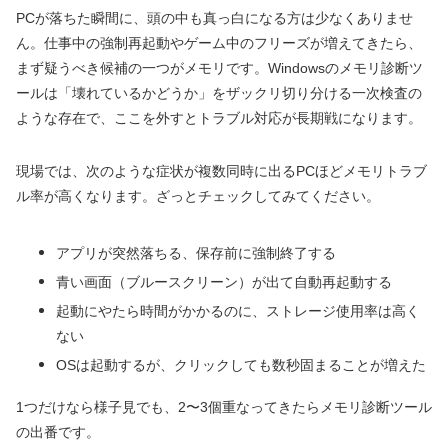
PCが落ちた瞬間に、頭の中も真っ白になる方は少なくありませ
ん。仕事中の強制再起動やゲーム中のフリーズが増えてきたら、
まず疑うべき候補の一つがメモリです。Windowsのメモリ診断ツ
ールは「壊れているかどうか」をザックリ切り分ける一次検査の
ような存在で、ここを外すとトラブル対応が長期戦になります。
現場では、次のような症状が複数同時に出るPCほどメモリトラブ
ル率が高くなります。ざっとチェックしてみてください。
アプリが突然落ちる、保存前に強制終了する
青い画面（ブルースクリーン）が出て自動再起動する
起動にやたら時間がかかるのに、ストレージ使用率は高く
ない
OSは起動するが、クリックしても数秒固まることが増えた
1つだけなら様子見でも、2〜3個重なってきたらメモリ診断ツール
の出番です。