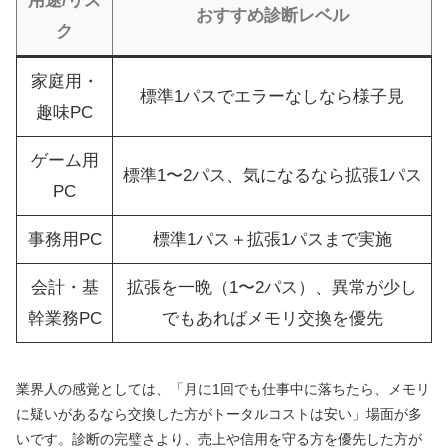
用途/リス
おすすめ診断レベル
ク
家庭用・
標準1パスでエラーなしなら様子見
趣味PC
ゲーム用
標準1〜2パス、気になるなら拡張1パス
PC
事務用PC
標準1パス＋拡張1パスまで実施
会計・基
拡張を一晩（1〜2パス）、異常が少し
幹業務PC
でもあればメモリ交換を優先
業界人の感覚としては、「月に1回でも仕事中に落ちたら、メモリ
に疑いがあるなら交換した方がトータルコストは安い」場面が多
いです。診断の完璧さより、売上や信用を守る方を優先した方が