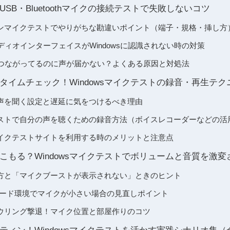
SB・Bluetoothマイクの接続テストで失敗しないコツ
ンマイクテストでやりがちな勘違いポイント（端子・規格・挿し方
ディオインターフェイスがWindowsに認識されない時の対策
マイクはつながってるのに声が届かない？よくある原因と対処法
タイムチェック！Windowsマイクテストの録音・再生テク
分の声を聞く設定と遅延に気をつけるべき理由
クテストで自分の声を聴くための録音方法（ボイスレコーダーなどの活
マイクテストサイトを利用する時のメリットと注意点
こもる？Windowsマイクテストでボリュームと音質を激変
方と「マイクブーストが表示されない」ときのヒント
オンボード環境でマイクが小さい場合の見直しポイント
ウリング撃退！マイク位置と部屋作りのコツ