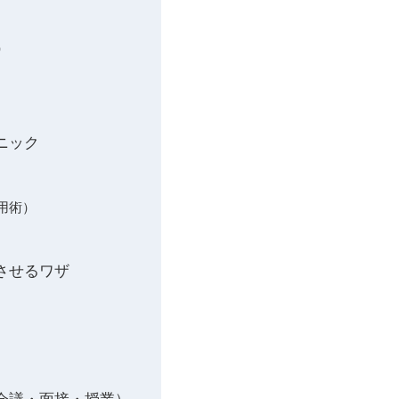
）
ニック
用術）
させるワザ