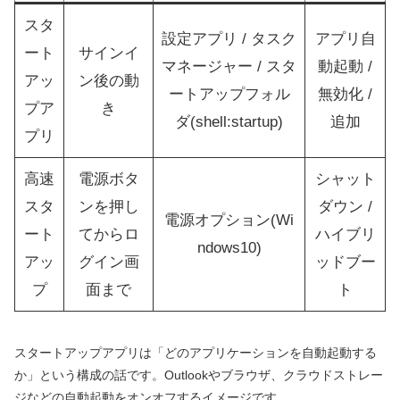
スタ
設定アプリ / タスク
アプリ自
ート
サインイ
マネージャー / スタ
動起動 /
アッ
ン後の動
ートアップフォル
無効化 /
プア
き
ダ(shell:startup)
追加
プリ
高速
電源ボタ
シャット
スタ
ンを押し
ダウン /
電源オプション(Wi
ート
てからロ
ハイブリ
ndows10)
アッ
グイン画
ッドブー
プ
面まで
ト
スタートアップアプリは「どのアプリケーションを自動起動する
か」という構成の話です。Outlookやブラウザ、クラウドストレー
ジなどの自動起動をオンオフするイメージです。