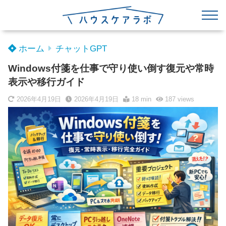
ホーム
チャットGPT
Windows付箋を仕事で守り使い倒す復元や常時
表示や移行ガイド
2026年4月19日
2026年4月19日
18 min
187
views