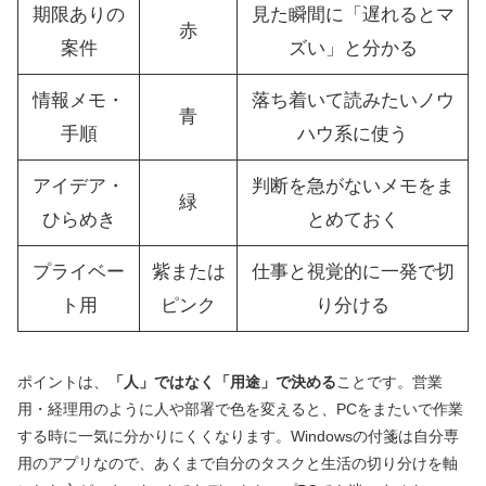
期限ありの
見た瞬間に「遅れるとマ
赤
案件
ズい」と分かる
情報メモ・
落ち着いて読みたいノウ
青
手順
ハウ系に使う
アイデア・
判断を急がないメモをま
緑
ひらめき
とめておく
プライベー
紫または
仕事と視覚的に一発で切
ト用
ピンク
り分ける
ポイントは、
「人」ではなく「用途」で決める
ことです。営業
用・経理用のように人や部署で色を変えると、PCをまたいで作業
する時に一気に分かりにくくなります。Windowsの付箋は自分専
用のアプリなので、あくまで自分のタスクと生活の切り分けを軸