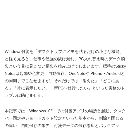
Windows付箋を「デスクトップにメモを貼るだけの小さな機能」
と軽く見ると、仕事や勉強の抜け漏れ、PC入れ替え時のデータ消
失という目に見えない損失を積み上げてしまいます。標準のSticky
Notesは起動や色変更、自動保存、OneNoteやiPhone・Androidと
の同期までこなせますが、それだけでは「消えた」「どこにあ
る」「常に表示したい」「新PCへ移行したい」といった実務のト
ラブルは防げません。
本記事では、Windows10/11での付箋アプリの場所と起動、タスク
バー固定やショートカット設定といった基本から、削除と閉じる
の違い、自動保存の限界、付箋データの保存場所とバックアッ