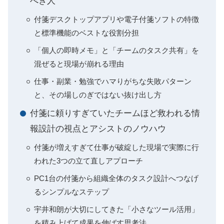
べき人
付箋デスクトップアプリや電子付箋ソフトの特徴
と標準機能のベストな役割分担
「個人の即時メモ」と「チームのタスク共有」を
混ぜると現場が崩れる理由
仕事・副業・勉強でハマりがちな失敗パターン
と、その場しのぎではない抜け出し方
付箋に頼りすぎていたチームほど救われる情
報設計の視点とアシストのノウハウ
付箋が増えすぎて仕事が破綻した現場で実際に行
われた3つの立て直しアプローチ
PC1台の付箋から組織全体のタスク設計へつなげ
るシンプルなステップ
宇井和朗が大切にしてきた「小さなツール活用」
を積み上げて成果を伸ばす思考法