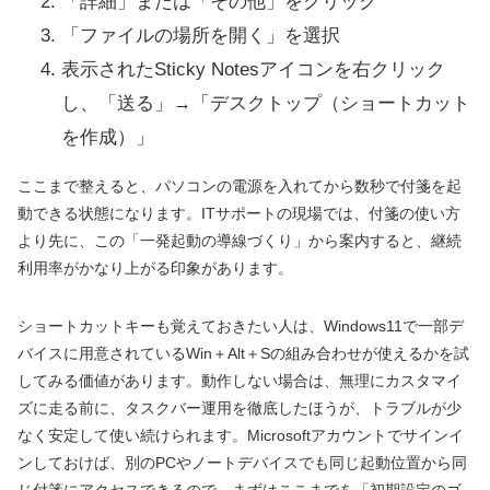
「詳細」または「その他」をクリック
「ファイルの場所を開く」を選択
表示されたSticky Notesアイコンを右クリック
し、「送る」→「デスクトップ（ショートカット
を作成）」
ここまで整えると、パソコンの電源を入れてから数秒で付箋を起
動できる状態になります。ITサポートの現場では、付箋の使い方
より先に、この「一発起動の導線づくり」から案内すると、継続
利用率がかなり上がる印象があります。
ショートカットキーも覚えておきたい人は、Windows11で一部デ
バイスに用意されているWin＋Alt＋Sの組み合わせが使えるかを試
してみる価値があります。動作しない場合は、無理にカスタマイ
ズに走る前に、タスクバー運用を徹底したほうが、トラブルが少
なく安定して使い続けられます。Microsoftアカウントでサインイ
ンしておけば、別のPCやノートデバイスでも同じ起動位置から同