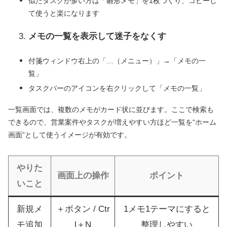
似たタスクが多い方は「雛形メモ」を1枚つくり、コピーし
て使うと楽になります
メモの一覧を表示して迷子をなくす
付箋ウィンドウ右上の「…（メニュー）」→「メモの一
覧」
タスクバーのアイコンを右クリックして「メモの一覧」
一覧画面では、複数のメモがカード状に並びます。ここで検索も
できるので、営業案件やタスクが増えやすい方ほど一覧を“ホーム
画面”として使うイメージが有効です。
やりた
画面上の操作
ポイント
いこと
新規メ
＋ボタン / Ctr
1メモ1テーマにすると
モ追加
l＋N
整理しやすい