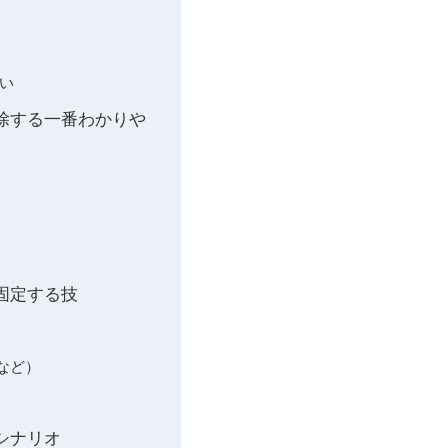
違い
削除する一番わかりや
固定する技
など）
シナリオ