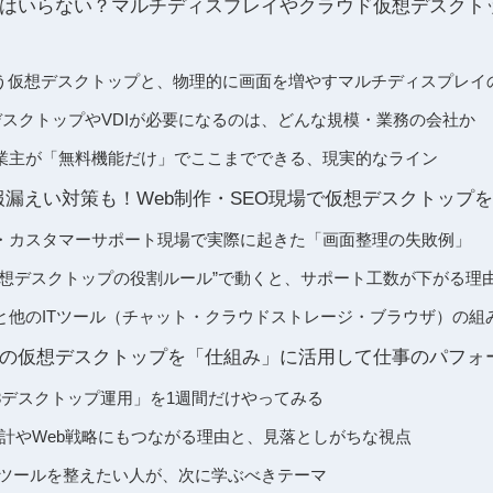
はいらない？マルチディスプレイやクラウド仮想デスクト
使う仮想デスクトップと、物理的に画面を増やすマルチディスプレイ
ルデスクトップやVDIが必要になるのは、どんな規模・業務の会社か
業主が「無料機能だけ」でここまでできる、現実的なライン
報漏えい対策も！Web制作・SEO現場で仮想デスクトップ
作・カスタマーサポート現場で実際に起きた「画面整理の失敗例」
仮想デスクトップの役割ルール”で動くと、サポート工数が下がる理
と他のITツール（チャット・クラウドストレージ・ブラウザ）の組
owsの仮想デスクトップを「仕組み」に活用して仕事のパフ
3デスクトップ運用」を1週間だけやってみる
設計やWeb戦略にもつながる理由と、見落としがちな視点
ITツールを整えたい人が、次に学ぶべきテーマ