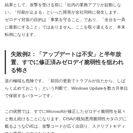
結果として、攻撃を受ける前に「社内の業務アプリが起動しな
い」「印刷が止まる」といった障害が全社同時に発生します。
ゼロデイ対策の目的は「事業を守ること」であり、「全台を一斉
に最新にすること」ではありません。ここを取り違えると、本末
転倒になります。
失敗例2：「アップデートは不安」と半年放
置、すでに修正済みゼロデイ脆弱性を狙われ
る怖さ
逆の極端も危険です。「前回の更新でトラブルが出たから、しば
らく止めておこう」という判断で、Windows Updateを数カ月単位
で保留するパターンです。
この状態では、すでにMicrosoftが修正したゼロデイ脆弱性を延々
と抱え続けることになります。CISAの既知悪用脆弱性カタログに
載るようなCVEは、攻撃コードが広く出回り、スクリプトキディ