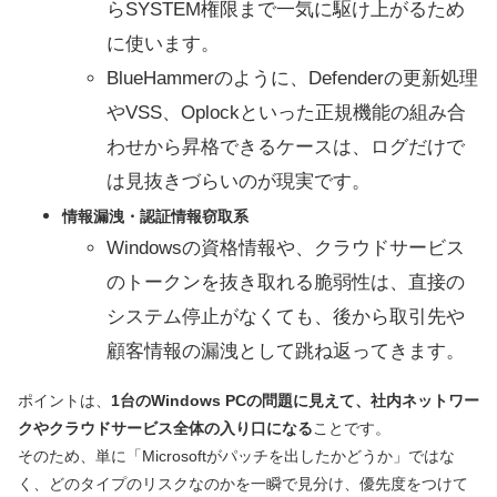
らSYSTEM権限まで一気に駆け上がるため
に使います。
BlueHammerのように、Defenderの更新処理
やVSS、Oplockといった正規機能の組み合
わせから昇格できるケースは、ログだけで
は見抜きづらいのが現実です。
情報漏洩・認証情報窃取系
Windowsの資格情報や、クラウドサービス
のトークンを抜き取れる脆弱性は、直接の
システム停止がなくても、後から取引先や
顧客情報の漏洩として跳ね返ってきます。
ポイントは、
1台のWindows PCの問題に見えて、社内ネットワー
クやクラウドサービス全体の入り口になる
ことです。
そのため、単に「Microsoftがパッチを出したかどうか」ではな
く、どのタイプのリスクなのかを一瞬で見分け、優先度をつけて