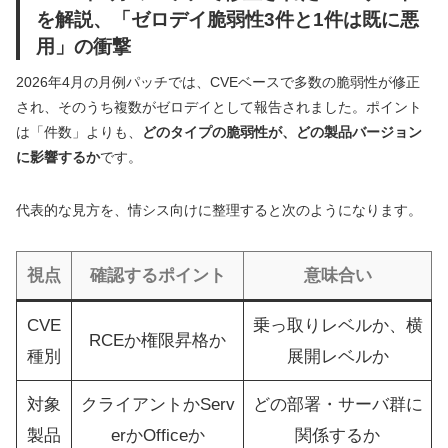
を解説、「ゼロデイ脆弱性3件と1件は既に悪
用」の衝撃
2026年4月の月例パッチでは、CVEベースで多数の脆弱性が修正
され、そのうち複数がゼロデイとして報告されました。ポイント
は「件数」よりも、
どのタイプの脆弱性が、どの製品バージョン
に影響するか
です。
代表的な見方を、情シス向けに整理すると次のようになります。
視点
確認するポイント
意味合い
CVE
乗っ取りレベルか、横
RCEか権限昇格か
種別
展開レベルか
対象
クライアントかServ
どの部署・サーバ群に
製品
erかOfficeか
関係するか