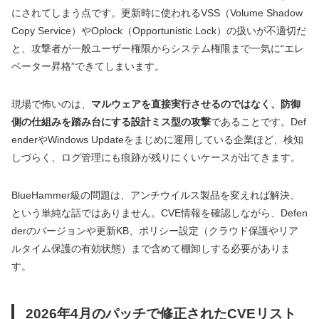
にされてしまう点です。更新時に使われるVSS（Volume Shadow
Copy Service）やOplock（Opportunistic Lock）の扱いが不適切だ
と、攻撃者が一般ユーザー権限からシステム権限まで一気に“エレ
ベーター昇格”できてしまいます。
現場で怖いのは、
マルウェアを直接実行させるのではなく、防御
側の仕組みを踏み台にする設計ミス型の攻撃
であることです。Def
enderやWindows Updateをまじめに運用している企業ほど、検知
しづらく、ログ管理にも痕跡が残りにくいケースが出てきます。
BlueHammer級の問題は、アンチウイルス製品を変えれば解決、
という単純な話ではありません。CVE情報を確認しながら、Defen
derのバージョンや更新KB、ポリシー設定（クラウド保護やリア
ルタイム保護の有効状態）まで含めて棚卸しする必要がありま
す。
2026年4月のパッチで修正されたCVEリスト