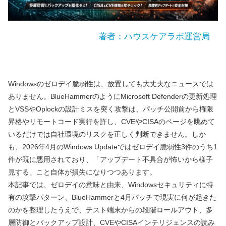
著者：ハウスケアラボ運営局
Windowsのゼロデイ脆弱性は、放置しても大丈夫なニュースでは
ありません。BlueHammerのようにMicrosoft Defenderの更新処理
とVSSやOplockの設計ミスを突く攻撃は、パッチ公開前から権限
昇格やリモートコード実行を許し、CVEやCISAのページを眺めて
いるだけでは自社環境のリスクを正しく判断できません。しか
も、2026年4月のWindows Updateではゼロデイ脆弱性3件のうち1
件が既に悪用されており、「アップデート不具合が怖いから様子
見する」こと自体が損失になりつつあります。
本記事では、ゼロデイの意味と由来、Windowsセキュリティに特
有の攻撃パターン、BlueHammerと4月パッチで現実に何が起きた
のかを整理したうえで、テスト端末からの段階ロールアウト、多
層防御とバックアップ設計、CVEやCISAインテリジェンスの読み