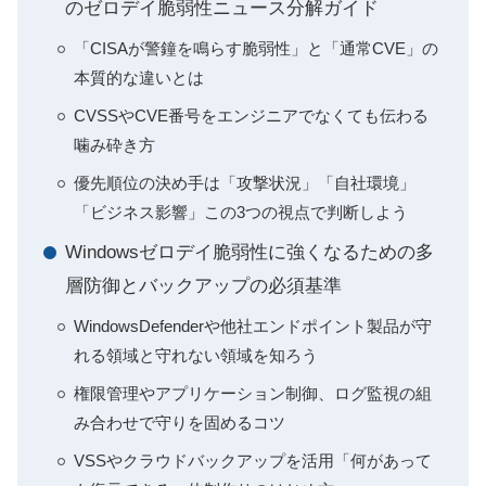
のゼロデイ脆弱性ニュース分解ガイド
「CISAが警鐘を鳴らす脆弱性」と「通常CVE」の
本質的な違いとは
CVSSやCVE番号をエンジニアでなくても伝わる
噛み砕き方
優先順位の決め手は「攻撃状況」「自社環境」
「ビジネス影響」この3つの視点で判断しよう
Windowsゼロデイ脆弱性に強くなるための多
層防御とバックアップの必須基準
WindowsDefenderや他社エンドポイント製品が守
れる領域と守れない領域を知ろう
権限管理やアプリケーション制御、ログ監視の組
み合わせで守りを固めるコツ
VSSやクラウドバックアップを活用「何があって