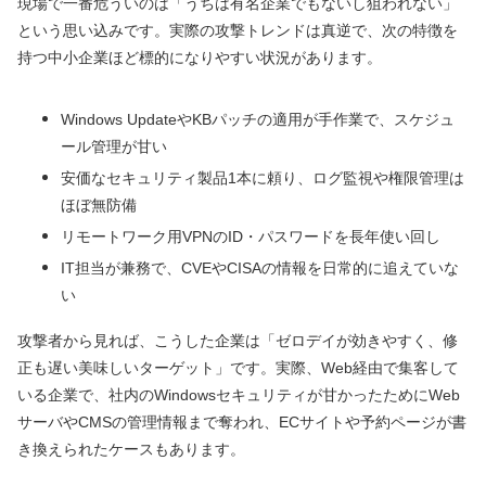
現場で一番危ういのは「うちは有名企業でもないし狙われない」
という思い込みです。実際の攻撃トレンドは真逆で、次の特徴を
持つ中小企業ほど標的になりやすい状況があります。
Windows UpdateやKBパッチの適用が手作業で、スケジュ
ール管理が甘い
安価なセキュリティ製品1本に頼り、ログ監視や権限管理は
ほぼ無防備
リモートワーク用VPNのID・パスワードを長年使い回し
IT担当が兼務で、CVEやCISAの情報を日常的に追えていな
い
攻撃者から見れば、こうした企業は「ゼロデイが効きやすく、修
正も遅い美味しいターゲット」です。実際、Web経由で集客して
いる企業で、社内のWindowsセキュリティが甘かったためにWeb
サーバやCMSの管理情報まで奪われ、ECサイトや予約ページが書
き換えられたケースもあります。