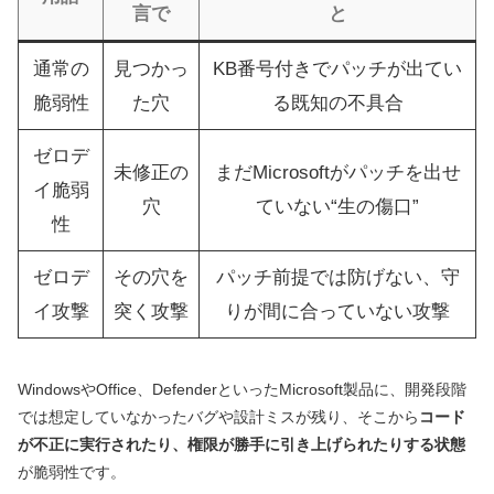
言で
と
通常の
見つかっ
KB番号付きでパッチが出てい
脆弱性
た穴
る既知の不具合
ゼロデ
未修正の
まだMicrosoftがパッチを出せ
イ脆弱
穴
ていない“生の傷口”
性
ゼロデ
その穴を
パッチ前提では防げない、守
イ攻撃
突く攻撃
りが間に合っていない攻撃
WindowsやOffice、DefenderといったMicrosoft製品に、開発段階
では想定していなかったバグや設計ミスが残り、そこから
コード
が不正に実行されたり、権限が勝手に引き上げられたりする状態
が脆弱性です。