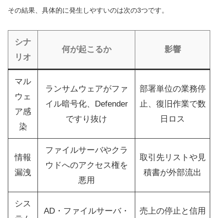
その結果、具体的に発生しやすいのは次の3つです。
シナ
何が起こるか
影響
リオ
マル
ランサムウェアがファ
部署単位の業務停
ウェ
イル暗号化、Defender
止、復旧作業で数
ア感
ですり抜け
日ロス
染
ファイルサーバやクラ
情報
取引先リストや見
ウドへのアクセス権を
漏洩
積書が外部流出
悪用
シス
AD・ファイルサーバ・
売上の停止と信用