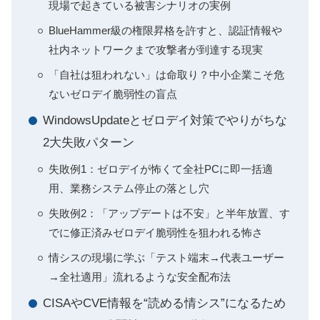
現場で起きている被害シナリオの実例
BlueHammer級の権限昇格を許すと、認証情報や
社内ネットワークまで攻撃者が到達する現実
「自社は狙われない」は命取り？中小企業こそ危
ないゼロデイ脆弱性の盲点
WindowsUpdateとゼロデイ対策でやりがちな
2大失敗パターン
失敗例1：ゼロデイが怖くて全社PCに即一括適
用、業務システム停止の落とし穴
失敗例2：「アップデートは不安」と半年放置、す
でに修正済みゼロデイ脆弱性を狙われる怖さ
情シスの現場に学ぶ「テスト端末→代表ユーザー
→全社適用」流れるような安全配布法
CISAやCVE情報を“読める情シス”になるため