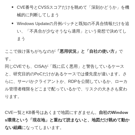
CVE番号とCVSSスコアだけを眺めて「深刻かどうか」を機
械的に判断してしまう
Windows Updateの月例パッチと既知の不具合情報だけを追
い、「不具合が少なそうなら適用」という発想で決めてし
まう
ここで抜け落ちがちなのが
「悪用状況」と「自社の使い方」
で
す。
同じCVEでも、CISAが「既に広く悪用」と警告しているケース
と、研究目的のPoCだけがあるケースでは優先度が違います。さ
らに、サーバかクライアントか、RDPを公開しているか、ローカ
ル管理者権限をどこまで配っているかで、リスクの大きさも変わ
ります。
CVE一覧とKB番号はあくまで地図にすぎません。
自社のWindow
s環境という「現在地」と重ねて読まないと、地図だけ眺めて動か
ない組織
になってしまいます。