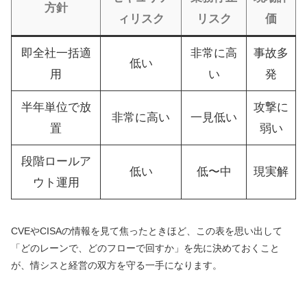
方針
ィリスク
リスク
価
即全社一括適
非常に高
事故多
低い
用
い
発
半年単位で放
攻撃に
非常に高い
一見低い
置
弱い
段階ロールア
低い
低〜中
現実解
ウト運用
CVEやCISAの情報を見て焦ったときほど、この表を思い出して
「どのレーンで、どのフローで回すか」を先に決めておくこと
が、情シスと経営の双方を守る一手になります。