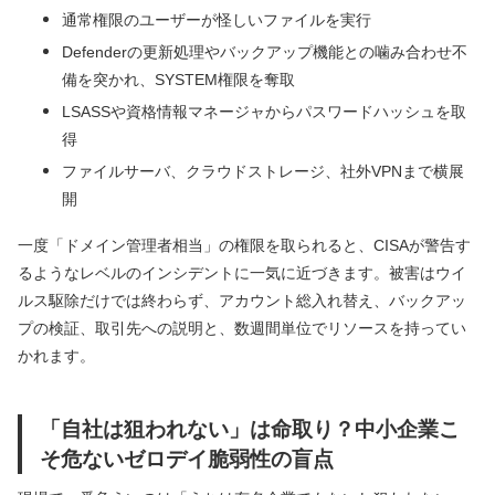
通常権限のユーザーが怪しいファイルを実行
Defenderの更新処理やバックアップ機能との噛み合わせ不
備を突かれ、SYSTEM権限を奪取
LSASSや資格情報マネージャからパスワードハッシュを取
得
ファイルサーバ、クラウドストレージ、社外VPNまで横展
開
一度「ドメイン管理者相当」の権限を取られると、CISAが警告す
るようなレベルのインシデントに一気に近づきます。被害はウイ
ルス駆除だけでは終わらず、アカウント総入れ替え、バックアッ
プの検証、取引先への説明と、数週間単位でリソースを持ってい
かれます。
「自社は狙われない」は命取り？中小企業こ
そ危ないゼロデイ脆弱性の盲点