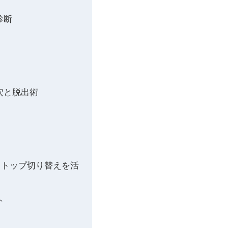
診断
穴と脱出術
スクトップ切り替えを活
ト