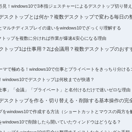
見！windows10で3本指ジェスチャーによるデスクトップ切り替
0の仮想デスクトップとは何か？複数デスクトップで変わる毎日の
マルチディスプレイの違いをwindows10でざっくり理解する
のデスクトップを複数に分ければ作業が爆速&安心になる理由
でデスクトップ1は仕事用？2は会議用？複数デスクトップのお
ーマで極める！windows10で仕事とプライベートをきっちり分ける
windows10でデスクトップは何枚までが快適？
仕事」「会議」「プライベート」と名付けるだけで迷いゼロな理由
0で仮想デスクトップを作る・切り替える・削除する基本操作の完
をwindows10で作成する方法（ショートカットとマウスの両方を
windows10で削除したら開いていたウィンドウはどうなる？