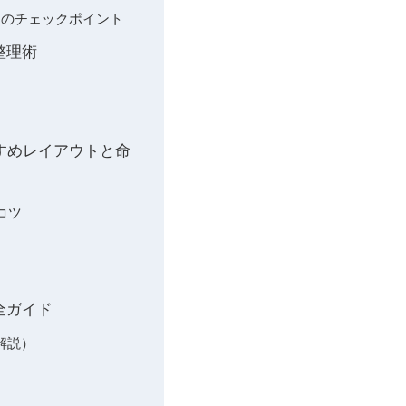
えのチェックポイント
整理術
すすめレイアウトと命
コツ
全ガイド
解説）