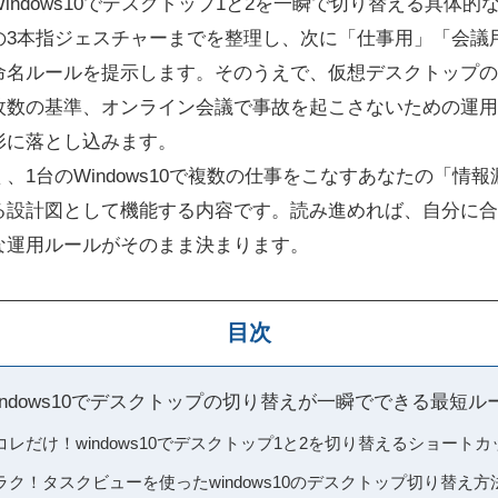
indows10でデスクトップ1と2を一瞬で切り替える具体
の3本指ジェスチャーまでを整理し、次に「仕事用」「会議
命名ルールを提示します。そのうえで、仮想デスクトップの
枚数の基準、オンライン会議で事故を起こさないための運用
形に落とし込みます。
、1台のWindows10で複数の仕事をこなすあなたの「情
る設計図として機能する内容です。読み進めれば、自分に合
な運用ルールがそのまま決まります。
目次
indows10でデスクトップの切り替えが一瞬でできる最短ル
レだけ！windows10でデスクトップ1と2を切り替えるショート
ク！タスクビューを使ったwindows10のデスクトップ切り替え方