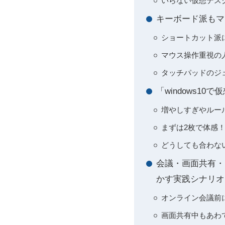
いらない仮想デスク
キーボード派もマ
ショートカット派に
マウス操作重視の人
タッチパッドのジェ
「windows
増やしすぎやルール
まずは2枚で体感！
どうしても合わない
会議・画面共有・リ
かす実践シナリオ
オンライン会議前に
画面共有中もあわ