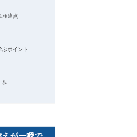
＆相違点
学ぶポイント
一歩
替えが一瞬で