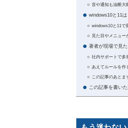
音や通知も油断大敵
windows10
windows10と
見た目やメニュー
著者が現場で見た
社内サポートで多発
あえてルールを作る
この記事のあとまず
この記事を書いた
もう迷わない！