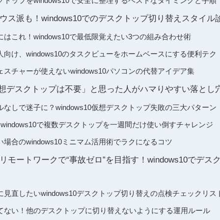
トップをwindows10で安全に整理するベストなタイミングと手順
ウス派も！windows10でのデスクトップ切り替えスタイル
はこれ！windows10で最低限覚えたい3つの組み合わせ術
向け、windows10のタスクビューをホームベースにする便利テク
スチャーが使えないwindows10パソコンの代替アイデア集
10で仮想デスクトップは不要」と思った人がハマりやすい落とし
なしで迷子に？windows10仮想デスクトップ失敗の三大パターン
windows10で複数デスクトップを一週間だけ使い倒すチャレンジ
場合のwindows10ミニマム活用術でラクになるコツ
モートワークで“事故ゼロ”を目指す！windows10でデ
見直したいwindows10デスクトップ切り替えの点検チェックリス
てない！他のデスクトップに切り替えないようにする運用ルール