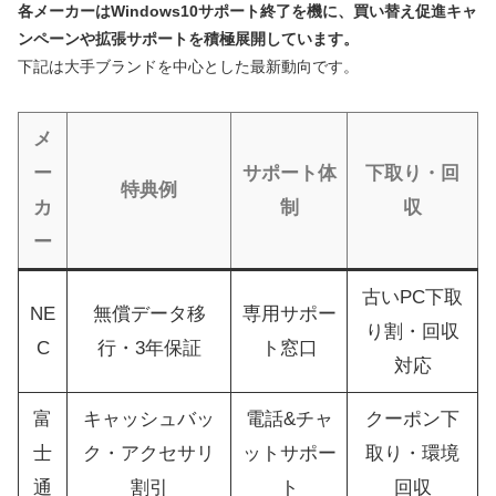
各メーカーはWindows10サポート終了を機に、買い替え促進キャ
ンペーンや拡張サポートを積極展開しています。
下記は大手ブランドを中心とした最新動向です。
メ
ー
サポート体
下取り・回
特典例
カ
制
収
ー
古いPC下取
NE
無償データ移
専用サポー
り割・回収
C
行・3年保証
ト窓口
対応
富
キャッシュバッ
電話&チャ
クーポン下
士
ク・アクセサリ
ットサポー
取り・環境
通
割引
ト
回収