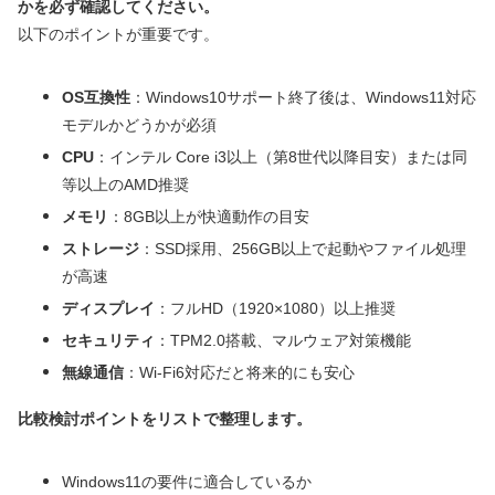
かを必ず確認してください。
以下のポイントが重要です。
OS互換性
：Windows10サポート終了後は、Windows11対応
モデルかどうかが必須
CPU
：インテル Core i3以上（第8世代以降目安）または同
等以上のAMD推奨
メモリ
：8GB以上が快適動作の目安
ストレージ
：SSD採用、256GB以上で起動やファイル処理
が高速
ディスプレイ
：フルHD（1920×1080）以上推奨
セキュリティ
：TPM2.0搭載、マルウェア対策機能
無線通信
：Wi-Fi6対応だと将来的にも安心
比較検討ポイントをリストで整理します。
Windows11の要件に適合しているか