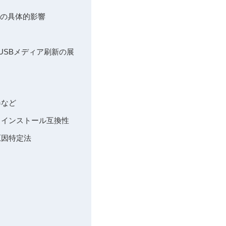
停止の具体的影響
USBメディア刷新の展
器など
係・インストール互換性
原因特定法