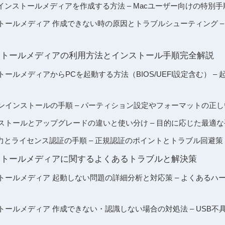
s10 インストールメディアを作成する方法 – Macユーザー向けの特別
 インストールメディア 作成できない時の原因とトラブルシューティング 
 インストールメディアの利用方法とインストール手順完全解説
インストールメディアからPCを起動する方法（BIOS/UEFI設定含む） 
 クリーンインストールの手順 – パーティション設定やフォーマットの正
 再インストールとアップグレードの違いと使い分け – 目的に応じた最適
力とライセンス認証の手順 – 正規認証のポイントとトラブル回避策
 インストールメディアに関するよくあるトラブルと解決策
 インストールメディア 起動しない問題の詳細分析と対応策 – よくある
 インストールメディア 作成できない・認識しない場合の対処法 – USB