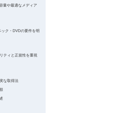
– 容量や最適なメディア
スペック・DVDの要件を明
キュリティと正規性を重視
確実な取得法
手順
述