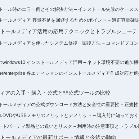
 インストール時のエラー例とその解決方法 – インストール失敗のケー
 インストールメディア 容量不足を回避するためのポイント – 適正容量
 インストールメディア活用の応用テクニックとトラブルシュー
 インストールメディアを使ったシステム修復・回復方法 – コマンドプ
windows10 インストールメディア活用 – ネット環境不要の追
ro/home/enterprise 各エディションのインストールメディア作成対応
ィアの入手・購入・公式と非公式ツールの比較
 インストールメディアの公式ダウンロード方法と安全性の重要性 – 正
DVDやUSBメモリのメリットとデメリット – 購入前に知ってお
ードパーティ製品との違いとリスク – 利用時の注意事項とトラブル
 インストールメディアの最新サポート情報と今後の動向