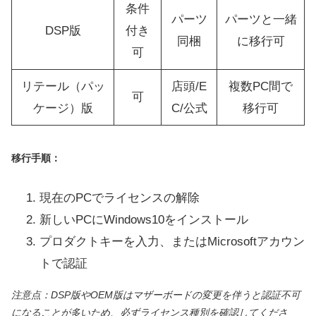
条件
パーツ
パーツと一緒
DSP版
付き
同梱
に移行可
可
リテール（パッ
店頭/E
複数PC間で
可
ケージ）版
C/公式
移行可
移行手順：
現在のPCでライセンスの解除
新しいPCにWindows10をインストール
プロダクトキーを入力、またはMicrosoftアカウン
トで認証
注意点：DSP版やOEM版はマザーボードの変更を伴うと認証不可
になることが多いため、必ずライセンス種別を確認してくださ