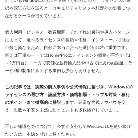
れているWindows10サポート終了が目前に迫り、ライセンスの選
択や認証方法を誤ると、セキュリティリスクや想定外の出費につ
ながるケースが増えています。
個人利用・ビジネス・教育機関、それぞれの目的や導入パターン
によって、選べるライセンスの種類や価格、インストール可能な
台数も異なるため、自分に本当に合った選択が非常に重要です。
例えば正規ルートではHome/Proエディションの価格が平均で【1
～2万円台】、一方で安価な並行輸入品や中古では思わぬ認証エラ
ーや利用制限に直面する事例も少なくありません。
この記事では、実際の購入事例や公式情報に基づき、Windows10
ライセンスの選び方・認証方法・価格相場・トラブル対策・移行
のポイントまで徹底的に解説
します。豊富な実践ノウハウを交
え、失敗や不安を未然に防ぐヒントも多数紹介しています。
正しい知識を身につけて、今すぐ安心してWindows10を使い続け
たい方は、本編をぜひご覧ください。