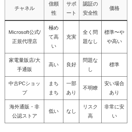
信頼
サポ
認証の
チャネル
価格
性
ート
安全性
極め
Microsoft公式/
全く問
標準〜や
て高
充実
正規代理店
題なし
や高い
い
家電量販店/大
問題な
高い
良好
標準
手通販
し
中古PCショッ
まち
一部
安い場合
不明瞭
プ
まち
あり
あり
海外通販・非
リスク
非常に安
低い
なし
公認ストア
高
い