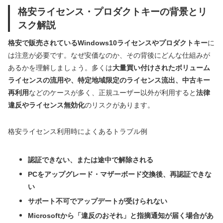
格安ライセンス・プロダクトキーの背景とリ
スク解説
格安で販売されているWindows10ライセンスやプロダクトキー
に
は注意が必要です。なぜ安価なのか、その背後にどんな仕組みが
あるかを理解しましょう。多くは
大量買い付けされたボリューム
ライセンスの流用や、特定地域限定のライセンス流出、中古キー
再利用
などのケースが多く、正規ユーザー以外が利用すると
法律
違反やライセンス無効化
のリスクがあります。
格安ライセンス利用時によくあるトラブル例
認証できない、または途中で解除される
PCをアップグレード・マザーボード交換後、再認証できな
い
サポート不可でアップデートが受けられない
Microsoftから「違反のおそれ」と指摘通知が届く場合があ