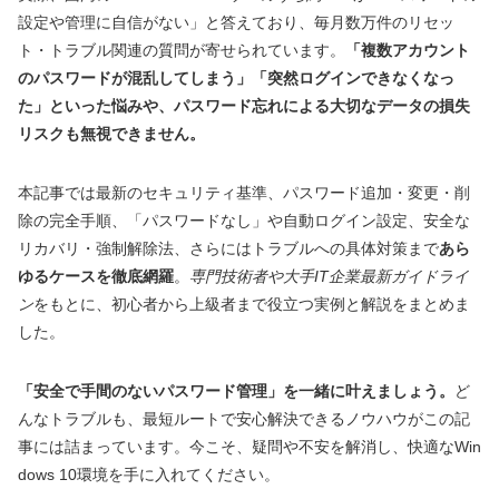
設定や管理に自信がない」と答えており、毎月数万件のリセッ
ト・トラブル関連の質問が寄せられています。
「複数アカウント
のパスワードが混乱してしまう」「突然ログインできなくなっ
た」といった悩みや、パスワード忘れによる大切なデータの損失
リスクも無視できません。
本記事では最新のセキュリティ基準、パスワード追加・変更・削
除の完全手順、「パスワードなし」や自動ログイン設定、安全な
リカバリ・強制解除法、さらにはトラブルへの具体対策まで
あら
ゆるケースを徹底網羅
。
専門技術者や大手IT企業最新ガイドライ
ン
をもとに、初心者から上級者まで役立つ実例と解説をまとめま
した。
「安全で手間のないパスワード管理」を一緒に叶えましょう。
ど
んなトラブルも、最短ルートで安心解決できるノウハウがこの記
事には詰まっています。今こそ、疑問や不安を解消し、快適なWin
dows 10環境を手に入れてください。