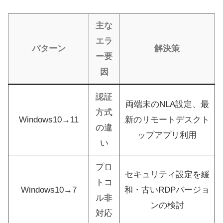
主な
エラ
パターン
解決策
ー要
因
認証
両端末のNLA設定、最
方式
Windows10→11
新のリモートデスクト
の違
ップアプリ利用
い
プロ
セキュリティ設定を緩
トコ
Windows10→7
和・古いRDPバージョ
ル非
ンの検討
対応