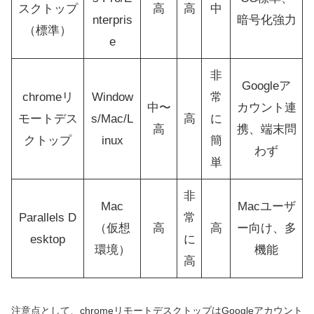
スクトップ
高
高
中
nterpris
暗号化強力
（標準）
e
非
Googleア
chromeリ
Window
常
中〜
カウント連
モートデス
s/Mac/L
高
に
高
携、端末問
クトップ
inux
簡
わず
単
非
Mac
Macユーザ
Parallels D
常
（仮想
高
高
ー向け、多
esktop
に
環境）
機能
高
注意点として、chromeリモートデスクトップはGoogleアカウント