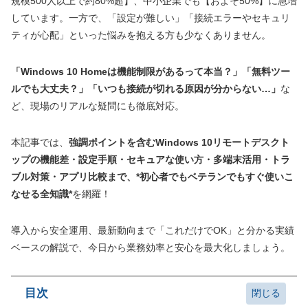
規模500人以上で約80%超】、中小企業でも【およそ50%】に急増
しています。一方で、「設定が難しい」「接続エラーやセキュリ
ティが心配」といった悩みを抱える方も少なくありません。
「Windows 10 Homeは機能制限があるって本当？」「無料ツー
ルでも大丈夫？」「いつも接続が切れる原因が分からない…」
な
ど、現場のリアルな疑問にも徹底対応。
本記事では、
強調ポイントを含むWindows 10リモートデスクト
ップの機能差・設定手順・セキュアな使い方・多端末活用・トラ
ブル対策・アプリ比較まで、*初心者でもベテランでもすぐ使いこ
なせる全知識*
を網羅！
導入から安全運用、最新動向まで「これだけでOK」と分かる実績
ベースの解説で、今日から業務効率と安心を最大化しましょう。
目次