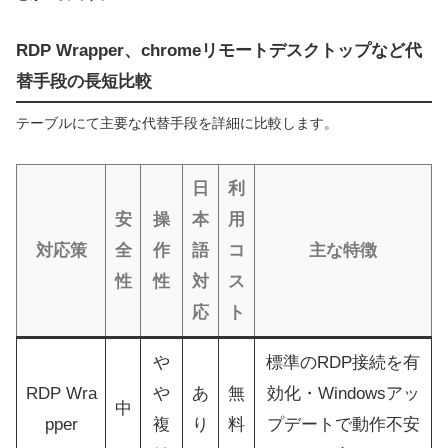
RDP Wrapper、chromeリモートデスクトップなど代
替手段の長短比較
テーブルにて主要な代替手段を詳細に比較します。
日
利
安
操
本
用
対応策
全
作
語
コ
主な特徴
性
性
対
ス
応
ト
や
標準のRDP接続を有
RDP Wra
や
あ
無
効化・Windowsアッ
中
pper
複
り
料
プデートで動作不安