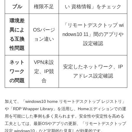
ブル
権限不足
い 資格情報」をチェック
環境差
「リモートデスクトップ wi
異によ
OSバージ
ndows10 11」間のアプリや
る互換
ョン違い
設定確認
性問題
ネット
VPN未設
安定したネットワーク、IP
ワーク
定、IP競
アドレス設定確認
の問題
合
加えて、「windows10 home リモートデスクトップ レジストリ」
や「RDP Wrapper Library」を活用し、Homeエディションでの運
用を可能にした事例も多く見られます。安全性や安定性を高める
工夫としては、最新OSやアプリの更新、「リモートデスクトップ
設定 windows10」など定期的な見直しが効果的です。