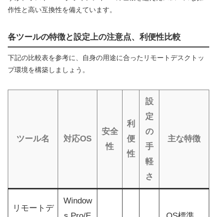
作性と高い互換性を備えています。
各ツールの特徴と設定上の注意点、利便性比較
下記の比較表を参考に、自身の用途に合ったリモートデスクトッ
プ環境を構築しましょう。
設
定
利
安全
の
ツール名
対応OS
便
主な特徴
性
手
性
軽
さ
Window
リモートデ
s Pro/E
OS標準、