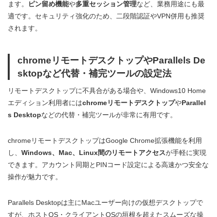
ます。
ピン留め機能
や
多重セッション管理
など、業務用途にも最
適です。セキュリティ強化のため、二段階認証やVPN併用も推奨
されます。
chromeリモートデスクトップやParallels De
sktopなど代替・補完ツールの設定法
リモートデスクトップに不具合がある場合や、Windows10 Home
エディション利用者には
chromeリモートデスクトップ
や
Parallel
s Desktop
などの代替・補完ツールが非常に有用です。
chromeリモートデスクトップはGoogle Chrome拡張機能を利用
し、
Windows、Mac、Linux間のリモートアクセス
が手軽に実現
できます。アカウント同期とPINコード設定による高速かつ安全な
操作が魅力です。
Parallels Desktopは主にMacユーザー向けの仮想デスクトップで
すが、ホストOS・クライアントOSの垣根を超えたスムーズな操