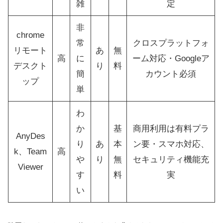
雑
定
非
chrome
常
クロスプラットフォ
リモート
あ
無
高
に
ーム対応・Googleア
デスクト
り
料
簡
カウント必須
ップ
単
わ
か
基
商用利用は有料プラ
AnyDes
り
あ
本
ン要・スマホ対応、
k、Team
高
や
り
無
セキュリティ機能充
Viewer
す
料
実
い