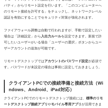
パティ」からリモート設定を行います。「このコンピューターへ
のリモート接続を許可する」をチェックし、ネットワークレベル
認証を有効にすることでセキュリティ対策が強化されます。
ファイアウォール調整は自動で行われますが、手動で設定したい
場合は「詳細設定」から
入出力ルール
を設定できます。新規で許
可したいユーザーがいる場合「ユーザーの選択」ボタンからユー
ザーアカウントの追加が可能です。
リモートデスクトップでは
アカウントのパスワード設定
が必須で
す。パスワードが未設定の場合は事前に設定しておきましょう。
クライアントPCでの接続準備と接続方法（Wi
ndows、Android、iPad対応）
クライアントPCでのリモートデスクトップ接続には、
標準のリモ
ートデスクトップ接続アプリ
や
モバイル専用アプリ
が活用できま