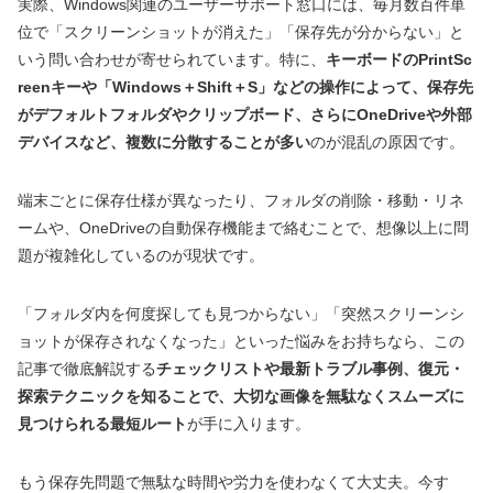
実際、Windows関連のユーザーサポート窓口には、毎月数百件単
位で「スクリーンショットが消えた」「保存先が分からない」と
いう問い合わせが寄せられています。特に、
キーボードのPrintSc
reenキーや「Windows＋Shift＋S」などの操作によって、保存先
がデフォルトフォルダやクリップボード、さらにOneDriveや外部
デバイスなど、複数に分散することが多い
のが混乱の原因です。
端末ごとに保存仕様が異なったり、フォルダの削除・移動・リネ
ームや、OneDriveの自動保存機能まで絡むことで、想像以上に問
題が複雑化しているのが現状です。
「フォルダ内を何度探しても見つからない」「突然スクリーンシ
ョットが保存されなくなった」といった悩みをお持ちなら、この
記事で徹底解説する
チェックリストや最新トラブル事例、復元・
探索テクニックを知ることで、大切な画像を無駄なくスムーズに
見つけられる最短ルート
が手に入ります。
もう保存先問題で無駄な時間や労力を使わなくて大丈夫。今す