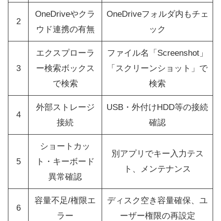
OneDriveやクラ
OneDriveフォルダ内もチェ
2
ウド連携の有無
ック
エクスプローラ
ファイル名「Screenshot」
3
ー検索ボックス
「スクリーンショット」で
で検索
検索
外部ストレージ
USB・外付けHDD等の接続
4
接続
確認
ショートカッ
別アプリでキー入力テス
5
ト・キーボード
ト、メンテナンス
異常確認
容量不足/権限エ
ディスク空き容量確保、ユ
6
ラー
ーザー権限の再設定