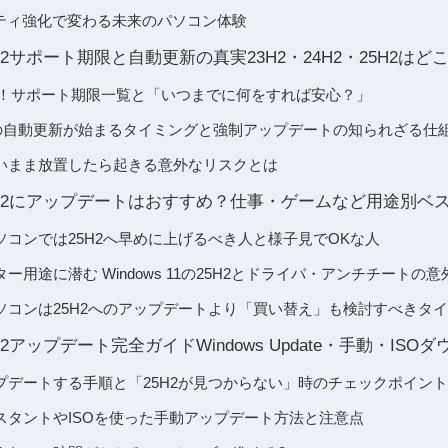
リティ強化で変わる未来のパソコン体験
の25H2サポート期限と自動更新の真実23H2・24H2・25H2は
違う！サポート期限一覧と「いつまでに何をすれば安心？」
2への自動更新が始まるタイミングと強制アップデートの知られざる仕
いまま放置したら起きる意外なリスクとは
1の25H2にアップデートはおすすめ？仕事・ゲームなど用途別
コンでは25H2へ早めに上げるべき人と様子見でOKな人
ー用途に潜む Windows 11の25H2とドライバ・アンチチートの意
ソコンは25H2へのアップデートより「買い替え」も検討すべきタ
の25H2アップデート完全ガイドWindows Update・手動・I
プデートする手順と「25H2が見つからない」時のチェックポイント
スタントやISOを使った手動アップデート方法と注意点