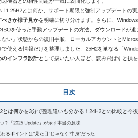
周辺機器との相性問題が一気に表面化します。
ws 11 25H2とは何か、サポート期限と強制アップデートの
すべきか様子見か
を明確に切り分けます。さらに、Windows 
やISOを使った手動アップデートの方法、ダウンロードが進
ない」状態からの復旧手順、ローカルアカウントとMicros
で使える情報だけを整理しました。25H2を単なる「Wind
めのインフラ設計
として扱いたい人ほど、読み飛ばすと損を
目次
1の25H2とは何かを3分で整理違いも分かる！24H2との比較と
つ？「2025 Update」が示す本当の意味
へ変わるポイントは“見た目”じゃなく“中身”だった