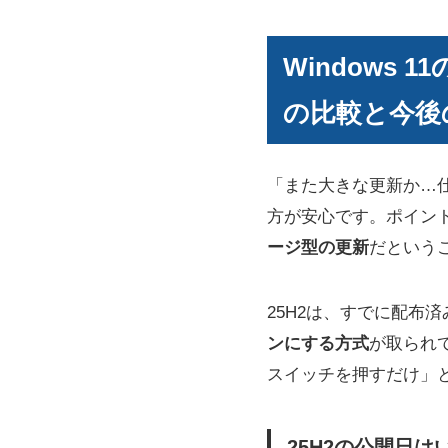
Windows 
の比較と今後
「また大きな更新か…仕
方が安心です。ポイン
ージ型の更新
だという
25H2は、すでに配布
ンにする方式
が取られ
スイッチを押すだけ」
25H2の公開日はい