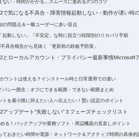
まない・時間がかかる…スムーズに進める3つのコツ
1の25H2で気になる不具合・障害情報起動しない・動作が遅い
表の既知の問題点＆一般ユーザーに多い盲点
「起動しない」「不安定」な時に役立つ段階別のリカバリ手順
の25H2不具合報告から見抜く「更新前の鉄板予防策」
の25H2とローカルアカウント・プライバシー最新事情Microso
ルアカウントは使える？インストール時と日常運用での違い
Iのプライバシー懸念：オフにできる範囲・できない範囲まとめ
ントを最小限に抑えたい人へ伝えたい！賢い設定のポイント
1の25H2アップデート“失敗しない”３フェーズチェックリスト
始める！バックアップや業務ソフト・周辺機器の見直しポイント
っておきたい時間や電源・ネットワーク＆アクティブ時間の具体的