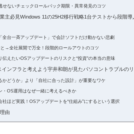
見逃せないチェックロールバック期限・異常発見のコツ
主必見Windows 11の25H2移行戦略1台テストから段階
「全台一斉アップデート」で会計ソフトだけ動かない悲劇
ごと→全社展開で万全！段階的ロールアウトのコツ
り伝えたいOSアップデートのリスクと“投資”の本当の意味
スインフラと考えよう宇井和朗が見たパソコントラブルの
るかどうか」より「自社に合った設計」が重要なワケ
コン・OS運用はなぜ一緒に考えるべきか
会社ほど実践！OSアップデートを“仕組み”にするという選択
理由