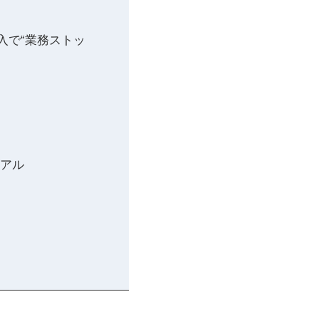
導入で“業務ストッ
リアル