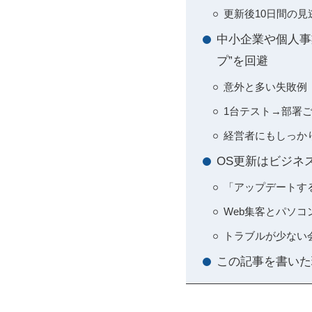
更新後10日間の
中小企業や個人事業
プ”を回避
意外と多い失敗例
1台テスト→部署
経営者にもしっか
OS更新はビジネ
「アップデートす
Web集客とパソ
トラブルが少ない
この記事を書いた