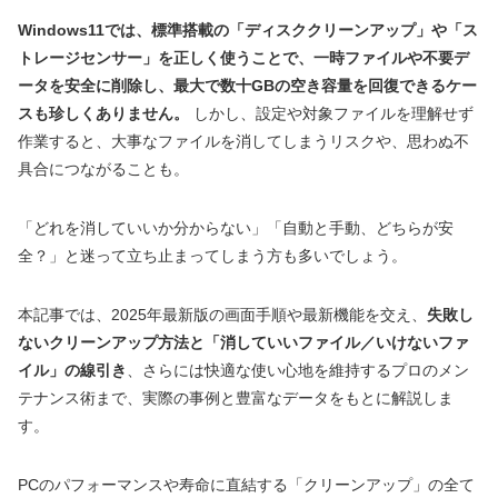
Windows11では、標準搭載の「ディスククリーンアップ」や「ス
トレージセンサー」を正しく使うことで、一時ファイルや不要デ
ータを安全に削除し、最大で数十GBの空き容量を回復できるケー
スも珍しくありません。
しかし、設定や対象ファイルを理解せず
作業すると、大事なファイルを消してしまうリスクや、思わぬ不
具合につながることも。
「どれを消していいか分からない」「自動と手動、どちらが安
全？」と迷って立ち止まってしまう方も多いでしょう。
本記事では、2025年最新版の画面手順や最新機能を交え、
失敗し
ないクリーンアップ方法と「消していいファイル／いけないファ
イル」の線引き
、さらには快適な使い心地を維持するプロのメン
テナンス術まで、実際の事例と豊富なデータをもとに解説しま
す。
PCのパフォーマンスや寿命に直結する「クリーンアップ」の全て