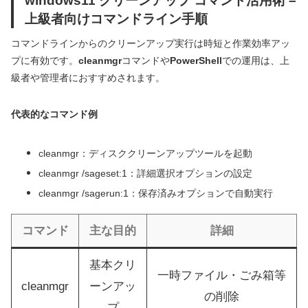
windows11 クリーンアップ コマンド活用術 –
上級者向けコマンドライン手順
コマンドラインからのクリーンアップ実行は時短と作業効率アッ
プに有効です。
cleanmgr
コマンドや
PowerShell
での運用は、上
級者や管理者におすすめされます。
代表的なコマンド例
cleanmgr：ディスククリーンアップツールを起動
cleanmgr /sageset:1：詳細選択オプションの設定
cleanmgr /sagerun:1：保存済みオプションで自動実行
コマンド
主な目的
詳細
基本クリ
一時ファイル・ごみ箱等
cleanmgr
ーンアッ
の削除
プ