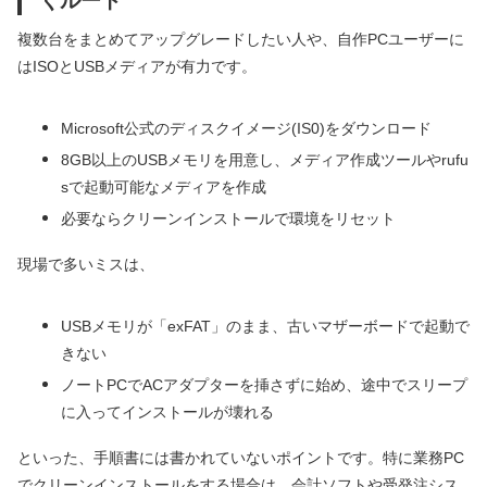
くルート
複数台をまとめてアップグレードしたい人や、自作PCユーザーに
はISOとUSBメディアが有力です。
Microsoft公式のディスクイメージ(IS0)をダウンロード
8GB以上のUSBメモリを用意し、メディア作成ツールやrufu
sで起動可能なメディアを作成
必要ならクリーンインストールで環境をリセット
現場で多いミスは、
USBメモリが「exFAT」のまま、古いマザーボードで起動で
きない
ノートPCでACアダプターを挿さずに始め、途中でスリープ
に入ってインストールが壊れる
といった、手順書には書かれていないポイントです。特に業務PC
でクリーンインストールをする場合は、会計ソフトや受発注シス