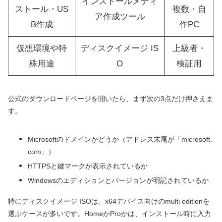
インストールメディ
ストール・US
複数・自
ア作成ツール
B作成
作PC
仮想環境や特
ディスクイメージ IS
上級者・
殊用途
O
検証用
公式のダウンロードページを開いたら、まず次の3点だけ押さえま
す。
Microsoftのドメインかどうか（アドレス末尾が「microsoft.
com」）
HTTPSと鍵マークが表示されているか
Windowsのエディションとバージョンが明記されているか
特にディスクイメージ ISOは、x64デバイス向けのmulti editionを
選ぶケースが多いです。HomeかProかは、インストール時に入力