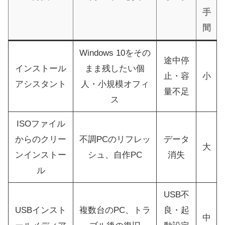
手
間
Windows 10をその
途中停
インストール
まま残したい個
止・容
小
アシスタント
人・小規模オフィ
量不足
ス
ISOファイル
からのクリー
不調PCのリフレッ
データ
大
ンインストー
シュ、自作PC
消失
ル
USB不
USBインスト
複数台のPC、トラ
良・起
中