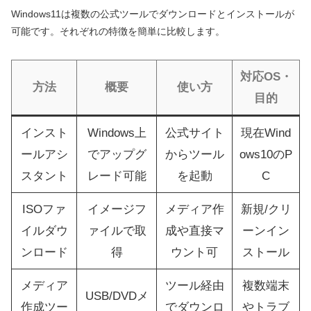
Windows11は複数の公式ツールでダウンロードとインストールが
可能です。それぞれの特徴を簡単に比較します。
対応OS・
方法
概要
使い方
目的
インスト
Windows上
公式サイト
現在Wind
ールアシ
でアップグ
からツール
ows10のP
スタント
レード可能
を起動
C
ISOファ
イメージフ
メディア作
新規/クリ
イルダウ
ァイルで取
成や直接マ
ーンイン
ンロード
得
ウント可
ストール
メディア
ツール経由
複数端末
USB/DVDメ
作成ツー
でダウンロ
やトラブ