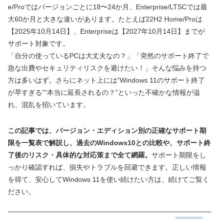
e/Proではバージョンごとに18〜24か月、Enterprise/LTSCでは最
大60か月と大きな違いがあります。たとえば22H2 Home/Proは
【2025年10月14日】、Enterpriseは【2027年10月14日】までが
サポート対象です。
「自分の使っているPCは大丈夫なの？」「突然のサポート終了で
急な出費やセキュリティリスクを避けたい！」そんな悩みを持つ
方は多いはず。さらにネット上には“Windows 11のサポート終了
が早すぎる”“本当に延長されるの？”といった不確かな情報が溢
れ、混乱を招いています。
この記事では、バージョン・エディション別の正確なサポート期
限を一覧表で解説し、過去のWindows10との比較や、サポート終
了後のリスク・具体的な対応策まで全て網羅。
サポート期限をし
っかり確認すれば、損失やトラブルを回避できます。正しい情報
を得て、安心してWindows 11を使い続けたい方は、続けてご覧く
ださい。