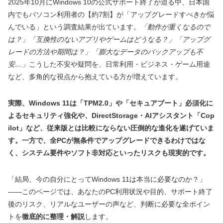
2025年10月にWindows 10の公式サポート終了が迫る中、日本国
内でもパソコン利用者の【約7割】が「アップグレードすべきか悩
んでいる」という調査結果が出ています。
「動作が重くなるので
は？」「互換性のないアプリやゲームはどうなる？」「アップグ
レードの方法や期間は？」「膨大なデータのバックアップも不
安…」
こうした不安や疑問を、日常利用・ビジネス・ゲーム用途
など、多角的な視点から抱えている方が増えています。
実際、Windows 11は「TPM2.0」や「セキュアブート」必須化に
よるセキュリティ強化や、DirectStorage・AIアシスタント「Cop
ilot」など、従来版とは比較にならない圧倒的な進化を遂げていま
す。一方で、全PCが無条件でアップグレードできるわけではな
く、システム要件やソフト非対応といったリスクも現実的です。
「結局、今の自分にとってWindows 11は本当に必要なのか？」
——このページでは、あなたのPC利用状況や目的、サポート終了
後のリスク、リアルなユーザーの声など、判断に必要な全ポイン
トを
徹底的に整理・解説
します。