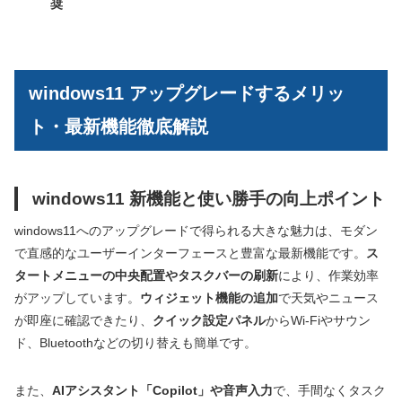
奨
windows11 アップグレードするメリッ
ト・最新機能徹底解説
windows11 新機能と使い勝手の向上ポイント
windows11へのアップグレードで得られる大きな魅力は、モダン
で直感的なユーザーインターフェースと豊富な最新機能です。
ス
タートメニューの中央配置やタスクバーの刷新
により、作業効率
がアップしています。
ウィジェット機能の追加
で天気やニュース
が即座に確認できたり、
クイック設定パネル
からWi-Fiやサウン
ド、Bluetoothなどの切り替えも簡単です。
また、
AIアシスタント「Copilot」や音声入力
で、手間なくタスク