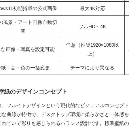
dows11初期搭載の公式画像
最大4K対応
の風景・アート画像自動切
フルHD～4K
替
任意（推奨1920×1080以
きな画像・写真を設定可能
上）
壁紙＋音・色の一括変更
テーマにより異なる
 公式壁紙のデザインコンセプト
式壁紙は、フルイドデザインという現代的なビジュアルコンセプ
的な曲線が特徴で、デスクトップ環境に柔らかさと一体感を
それでいて彩りも感じられるバランス設計です。標準壁紙の