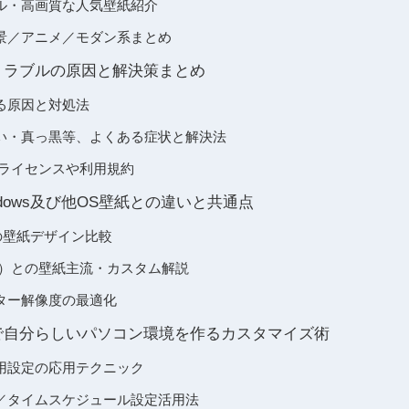
ル・高画質な人気壁紙紹介
景／アニメ／モダン系まとめ
 壁紙トラブルの原因と解決策まとめ
る原因と対処法
い・真っ黒等、よくある症状と解決法
壁紙のライセンスや利用規約
dows及び他OS壁紙との違いと共通点
/7との壁紙デザイン比較
inux）との壁紙主流・カスタム解説
ター解像度の最適化
 壁紙で自分らしいパソコン環境を作るカスタマイズ術
用設定の応用テクニック
／タイムスケジュール設定活用法