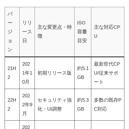
バ
ー
リリ
ISO
主な変更点・特
主な対応CP
ジ
ース
容量
徴
U
ョ
日
目安
ン
202
最新世代CP
21H
約5.1
1年1
初期リリース版
U/従来サポ
2
GB
0月
ート
202
22H
セキュリティ強
約5.3
多数の既存P
2年9
2
化・UI調整
GB
C対応
月
202