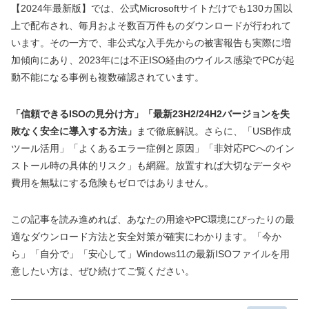
【2024年最新版】では、公式Microsoftサイトだけでも130カ国以
上で配布され、毎月およそ数百万件ものダウンロードが行われて
います。その一方で、非公式な入手先からの被害報告も実際に増
加傾向にあり、2023年には不正ISO経由のウイルス感染でPCが起
動不能になる事例も複数確認されています。
「信頼できるISOの見分け方」「最新23H2/24H2バージョンを失
敗なく安全に導入する方法」
まで徹底解説。さらに、「USB作成
ツール活用」「よくあるエラー症例と原因」「非対応PCへのイン
ストール時の具体的リスク」も網羅。放置すれば大切なデータや
費用を無駄にする危険もゼロではありません。
この記事を読み進めれば、あなたの用途やPC環境にぴったりの最
適なダウンロード方法と安全対策が確実にわかります。「今か
ら」「自分で」「安心して」Windows11の最新ISOファイルを用
意したい方は、ぜひ続けてご覧ください。