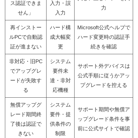
ス認証できま
入力・誤
力
せん」
入力
再インストー
ハード構
Microsoft公式ヘルプで
ルPCで自動認
成大幅変
ハード変更時の認証手
証が進まない
更
続きを確認
非対応・旧PC
システム
サポート外デバイスは
でアップグレ
要件未
公式手順に従うかアッ
ードが失敗す
達・非対
プグレードを控える
る
応機種
無償アップグ
システム
サポート期間や無償ア
レード期間終
要件・提
ップグレード条件を事
了後は認証で
供条件の
前に公式サイトで確認
きない
制限