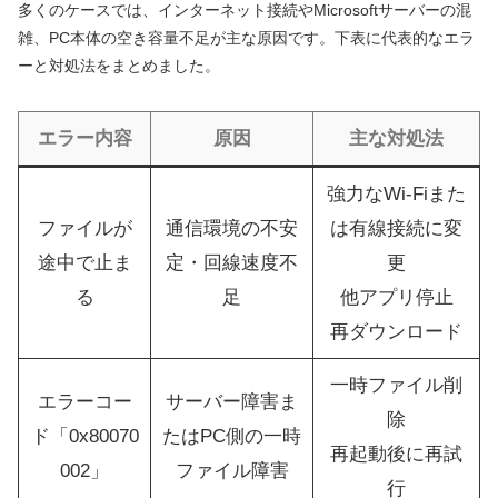
多くのケースでは、インターネット接続やMicrosoftサーバーの混
雑、PC本体の空き容量不足が主な原因です。下表に代表的なエラ
ーと対処法をまとめました。
エラー内容
原因
主な対処法
強力なWi-Fiまた
ファイルが
通信環境の不安
は有線接続に変
途中で止ま
定・回線速度不
更
る
足
他アプリ停止
再ダウンロード
一時ファイル削
エラーコー
サーバー障害ま
除
ド「0x80070
たはPC側の一時
再起動後に再試
002」
ファイル障害
行