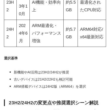
23H
AI機能・効率向
約5.5
最適化され
3年1
2
上
GB
たCPU対応
0月
202
ARM最適化・
24H
約5.7
ARM64対応/
4年6
パフォーマンス
2
GB
x64最新対応
月
増強
選択基準
新機能やAI活用は23H2/24H2が推奨
古いデバイスは21H2/22H2も検討可能
ARM搭載デバイスは24H2版（ARM64）を選択
23H2/24H2の変更点や推奨選択シーン解説