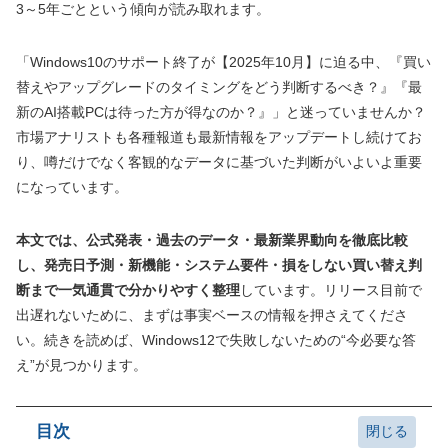
3～5年ごとという傾向が読み取れます。
「Windows10のサポート終了が【2025年10月】に迫る中、『買い
替えやアップグレードのタイミングをどう判断するべき？』『最
新のAI搭載PCは待った方が得なのか？』」と迷っていませんか？
市場アナリストも各種報道も最新情報をアップデートし続けてお
り、噂だけでなく客観的なデータに基づいた判断がいよいよ重要
になっています。
本文では、公式発表・過去のデータ・最新業界動向を徹底比較
し、発売日予測・新機能・システム要件・損をしない買い替え判
断まで一気通貫で分かりやすく整理
しています。リリース目前で
出遅れないために、まずは事実ベースの情報を押さえてくださ
い。続きを読めば、Windows12で失敗しないための“今必要な答
え”が見つかります。
目次