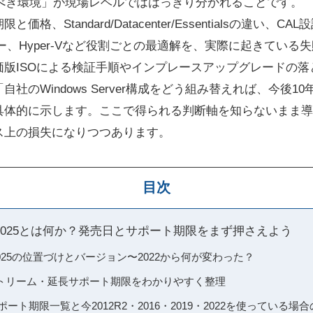
るべき環境」が現場レベルでははっきり分かれることです。
Standard/Datacenter/Essentialsの違い、CAL設計と
バー、Hyper-Vなど役割ごとの最適解を、実際に起きてい
価版ISOによる検証手順やインプレースアップグレードの落
社のWindows Server構成をどう組み替えれば、今後1
具体的に示します。ここで得られる判断軸を知らないまま導
ス上の損失になりつつあります。
目次
rver 2025とは何か？発売日とサポート期限をまず押さえよう
ver 2025の位置づけとバージョン〜2022から何が変わった？
トリーム・延長サポート期限をわかりやすく整理
verサポート期限一覧と今2012R2・2016・2019・2022を使ってい