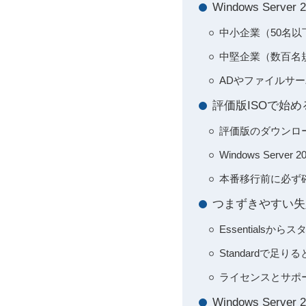
Windows Se
中小企業（50名以下
中堅企業（数百名規
ADやファイルサー
評価版ISOで始
評価版のダウンロー
Windows Se
本番移行前に必ず
つまずきやすい失
Essential
Standardで足
ライセンスとサポ
Windows Se