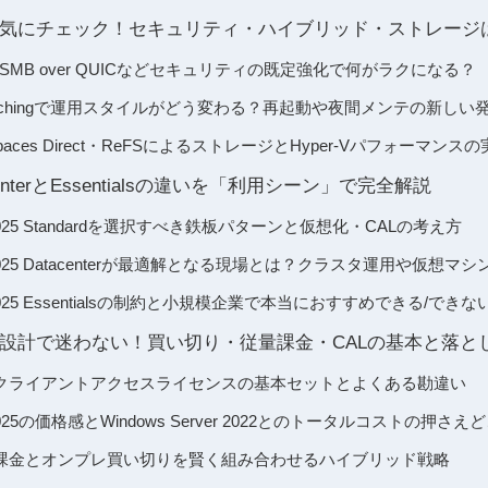
気にチェック！セキュリティ・ハイブリッド・ストレージ
GuardやSMB over QUICなどセキュリティの既定強化で何がラクになる？
Hotpatchingで運用スタイルがどう変わる？再起動や夜間メンテの新しい
e Spaces Direct・ReFSによるストレージとHyper-Vパフォーマンス
tacenterとEssentialsの違いを「利用シーン」で完全解説
ver 2025 Standardを選択すべき鉄板パターンと仮想化・CALの考え方
ver 2025 Datacenterが最適解となる現場とは？クラスタ運用や仮想
ver 2025 Essentialsの制約と小規模企業で本当におすすめできる/でき
設計で迷わない！買い切り・従量課金・CALの基本と落と
クライアントアクセスライセンスの基本セットとよくある勘違い
er 2025の価格感とWindows Server 2022とのトータルコストの押さえ
のPAYG課金とオンプレ買い切りを賢く組み合わせるハイブリッド戦略