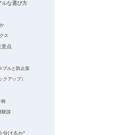
リアルな選び方
きか
リクス
注意点
るトラブルと防止策
ックアップ）
事例
経験談
どう分けるか”