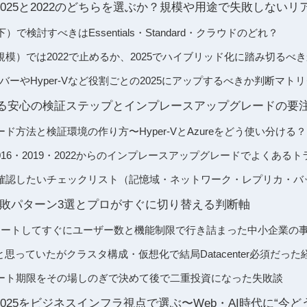
rver 2025と2022のどちらを選ぶか？規模や用途で失敗しない
）で検討すべきはEssentials・Standard・クラウドのどれ？
模）では2022で止めるか、2025でハイブリッド化に踏み切るべ
バーやHyper-Vなど役割ごとの2025にアップするべきか判断マト
める安心の検証ステップとインプレースアップグレードの要
ド方法と検証環境の作り方〜Hyper-VとAzureをどう使い分ける？
rver 2016・2019・2022からのインプレースアップグレードでよくあ
確認したいチェックリスト（記憶域・ネットワーク・レプリカ・バ
敗パターン3選とプロがすぐに切り替える判断軸
sからスタートしてすぐにユーザー数と機能制限で行き詰まった中小企業の
りると思っていたがクラスタ構成・仮想化で結局Datacenter必須だった
ート期限をその場しのぎで決めて後で二重投資になった失敗談
rver 2025をビジネスインフラ視点で選ぶ〜Web・AI時代に“今