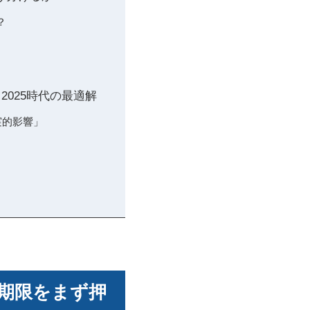
？
 2025時代の最適解
実的影響」
と
ート期限をまず押