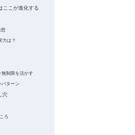
はここが進化する
発想
の実力は？
マシン無制限を活かす
ないパターン
し穴
どころ