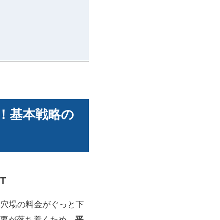
！基本戦略の
T
い穴場の料金がぐっと下
要が落ち着くため、
平