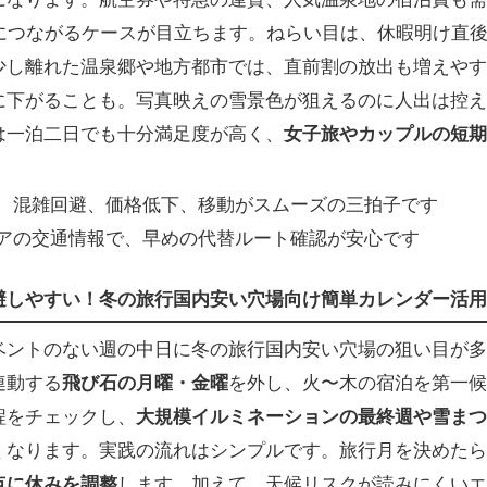
につながるケースが目立ちます。ねらい目は、休暇明け直
少し離れた温泉郷や地方都市では、直前割の放出も増えやす
に下がることも。写真映えの雪景色が狙えるのに人出は控え
は一泊二日でも十分満足度が高く、
女子旅やカップルの短期
、混雑回避、価格低下、移動がスムーズの三拍子です
アの交通情報で、早めの代替ルート確認が安心です
避しやすい！冬の旅行国内安い穴場向け簡単カレンダー活用
ベントのない週の中日に冬の旅行国内安い穴場の狙い目が多
連動する
飛び石の月曜・金曜
を外し、火〜木の宿泊を第一候
程をチェックし、
大規模イルミネーションの最終週や雪まつ
くなります。実践の流れはシンプルです。旅行月を決めたら
点に休みを調整
します。加えて、天候リスクが読みにくいエ