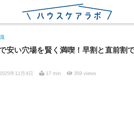
識
で安い穴場を賢く満喫！早割と直前割
2025年11月4日
17 min
359
views