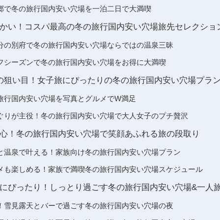
郷で冬の旅行国内安い穴場を一泊二日で大満喫
かい！コスパ最高の冬の旅行国内安い穴場旅先セレクショ
分の別府で冬の旅行国内安い穴場ならではの温泉三昧
フシーズンで冬の旅行国内安い穴場をお得に大満喫
の狙い目！女子旅にぴったりの冬の旅行国内安い穴場プラ
旅行国内安い穴場を写真とグルメでW満足
ぐりが主役！冬の旅行国内安い穴場で大人女子のプチ贅沢
心！冬の旅行国内安い穴場で笑顔あふれる旅の段取り
と温泉で叶える！家族向け冬の旅行国内安い穴場プラン
メも楽しめる！家族で満喫冬の旅行国内安い穴場スケジュール
にぴったり！しっとり過ごす冬の旅行国内安い穴場&一人
！雪見露天とバーで過ごす冬の旅行国内安い穴場の夜