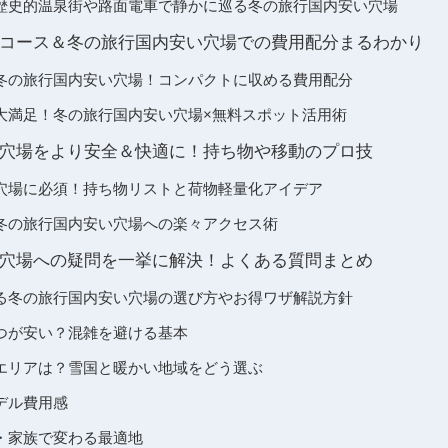
歴史的温泉街や路面電車で静かに巡る冬の旅行国内安い穴場
コース＆冬の旅行国内安い穴場での費用配分まるわかり
冬の旅行国内安い穴場！コンパクトに収める費用配分
大満足！冬の旅行国内安い穴場×無料スポット活用術
穴場をより安全＆快適に！持ち物や移動のプロ技
穴場に必須！持ち物リストと荷物軽量化アイデア
冬の旅行国内安い穴場への楽々アクセス術
穴場への疑問を一挙に解決！よくある質問まとめ
る冬の旅行国内安い穴場の選び方やお得ワザ解説方針
つが安い？混雑を避ける基本
エリアは？雪国と暖かい地域をどう選ぶ
デル費用感
・家族で変わる最適地