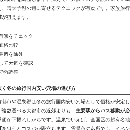
え、晴天予報の週に寄せるテクニックが有効です。家族旅行
値
が狙えます。
有無をチェック
価格比較
催週を除外
して天気を確認
で微調整
抜く冬の旅行国内安い穴場の選び方
方都市や温泉郷は冬の旅行国内安い穴場として価格が安定し
が複数選べる大都市の近郊よりも、
主要駅からバス移動が必
単価が下振れしがちです。温泉でいえば、全国区の超有名地
町
を狙うとコスパが際立ちます。雪景色の名所でも、イベン