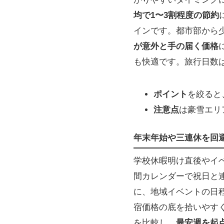
均で1〜3割程度の節約
インです。都市部から
が意外と手の届く価格
も快適です。旅行日数
ポイント
を絞ると
注意点
は豪雪エリ
年末年始や三連休を回
学校休暇明け直後やイ
間カレンダーで祝日と
に、地域イベントの日
宿価格の底を拾いやす
を比較し、
最安週を起