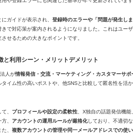
運用や登録エラーにも関連した基準が年々更新されています
とにガイドが表示され、
登録時のエラーや「問題が発生しま
付きで対応策が案内されるようになりました。これはユーザ
立させるための大きなポイントです。
徴と利用シーン・メリットデメリット
や法人が
情報発信・交流・マーケティング・カスタマーサポ
ルタイム性の高いポストや、他SNSと比較して匿名性を活
して、
プロフィールや設定の柔軟性
、X独自の話題発信機能
一方、
アカウントの運用ルールが厳格化
しており、不適切な
また、
複数アカウントの管理や同一メールアドレスでの使い