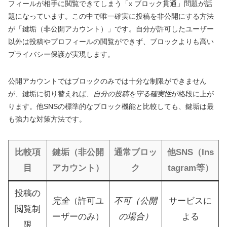
フィールが相手に閲覧できてしまう「x ブロック貫通」問題が話
題になっています。この中で唯一確実に投稿を非公開にする方法
が「鍵垢（非公開アカウント）」です。自分が許可したユーザー
以外は投稿やプロフィールの閲覧ができず、ブロックよりも高い
プライバシー保護が実現します。
公開アカウントではブロックのみでは十分な制限ができません
が、鍵垢に切り替えれば、
自分の投稿を守る確実性
が格段に上が
ります。他SNSの標準的なブロック機能と比較しても、鍵垢は最
も強力な対策方法です。
比較項
鍵垢（非公開
通常ブロッ
他SNS（Ins
目
アカウント）
ク
tagram等）
投稿の
完全
（許可ユ
不可（公開
サービスに
閲覧制
ーザーのみ）
の場合）
よる
限