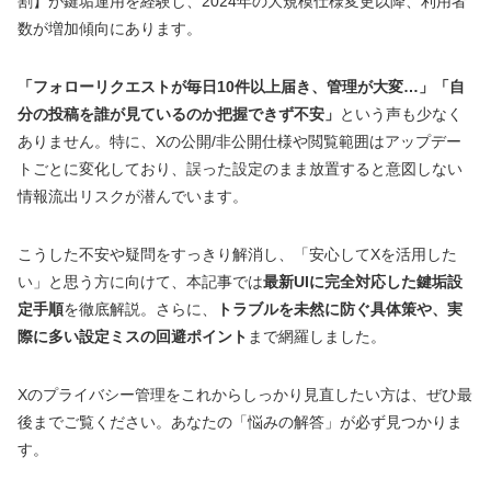
割】が鍵垢運用を経験し、2024年の大規模仕様変更以降、利用者
数が増加傾向にあります。
「フォローリクエストが毎日10件以上届き、管理が大変…」「自
分の投稿を誰が見ているのか把握できず不安」
という声も少なく
ありません。特に、Xの公開/非公開仕様や閲覧範囲はアップデー
トごとに変化しており、誤った設定のまま放置すると意図しない
情報流出リスクが潜んでいます。
こうした不安や疑問をすっきり解消し、「安心してXを活用した
い」と思う方に向けて、本記事では
最新UIに完全対応した鍵垢設
定手順
を徹底解説。さらに、
トラブルを未然に防ぐ具体策や、実
際に多い設定ミスの回避ポイント
まで網羅しました。
Xのプライバシー管理をこれからしっかり見直したい方は、ぜひ最
後までご覧ください。あなたの「悩みの解答」が必ず見つかりま
す。