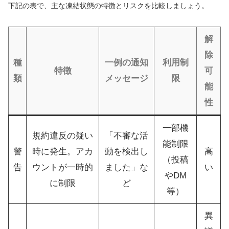
下記の表で、主な凍結状態の特徴とリスクを比較しましょう。
解
除
種
一例の通知
利用制
特徴
可
類
メッセージ
限
能
性
一部機
規約違反の疑い
「不審な活
能制限
警
時に発生。アカ
動を検出し
高
（投稿
告
ウントが一時的
ました」な
い
やDM
に制限
ど
等）
異