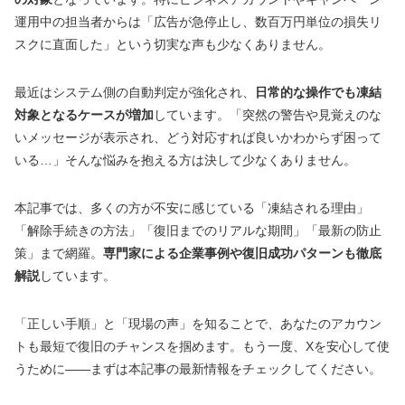
運用中の担当者からは「広告が急停止し、数百万円単位の損失リ
スクに直面した」という切実な声も少なくありません。
最近はシステム側の自動判定が強化され、
日常的な操作でも凍結
対象となるケースが増加
しています。「突然の警告や見覚えのな
いメッセージが表示され、どう対応すれば良いかわからず困って
いる…」そんな悩みを抱える方は決して少なくありません。
本記事では、多くの方が不安に感じている「凍結される理由」
「解除手続きの方法」「復旧までのリアルな期間」「最新の防止
策」まで網羅。
専門家による企業事例や復旧成功パターンも徹底
解説
しています。
「正しい手順」と「現場の声」を知ることで、あなたのアカウン
トも最短で復旧のチャンスを掴めます。もう一度、Xを安心して使
うために――まずは本記事の最新情報をチェックしてください。