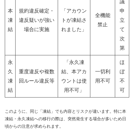
議
本
規約違反確定・
「アカウン
申
全機能
凍
違反疑いが強い
トが凍結さ
立
禁止
結
場合に実施
れました」
て
次
第
永
「永久凍
ほ
久
重度違反や複数
結、本アカ
一切利
ぼ
凍
回ルール違反等
ウントは使
用不可
不
結
用不可」
可
このように、同じ「凍結」でも内容とリスクが違います。特に本
凍結・永久凍結への移行の際は、突然発生する場合が多いため日
頃からの注意が求められます。