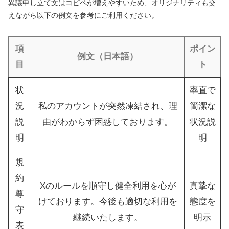
異議申し立て文はコピペが増えやすいため、オリジナリティも交
えながら以下の例文を参考にご利用ください。
項
ポイン
例文（日本語）
目
ト
状
率直で
況
私のアカウントが突然凍結され、理
簡潔な
説
由がわからず困惑しております。
状況説
明
明
規
約
Xのルールを順守し健全利用を心が
真摯な
尊
けております。今後も適切な利用を
態度を
守
継続いたします。
明示
表