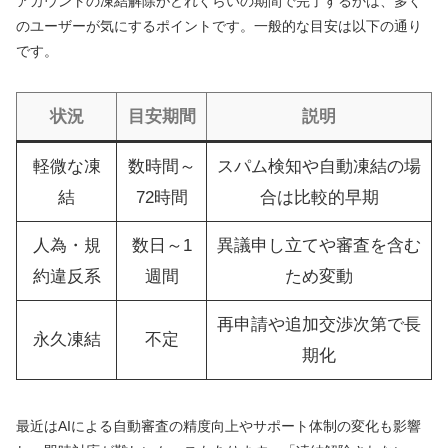
アカウントの凍結解除がどれくらいの期間で完了するかは、多く
のユーザーが気にするポイントです。一般的な目安は以下の通り
です。
状況
目安期間
説明
軽微な凍
数時間～
スパム検知や自動凍結の場
結
72時間
合は比較的早期
人為・規
数日～1
異議申し立てや審査を含む
約違反系
週間
ため変動
再申請や追加交渉次第で長
永久凍結
不定
期化
最近はAIによる自動審査の精度向上やサポート体制の変化も影響