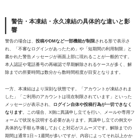
警告・本凍結・永久凍結の具体的な違いと影
響
警告の場合は、
投稿やDMなど一部機能が制限
される形で表示さ
れ、「不審なログインがあったため」や「短期間の利用制限」と
書かれた警告メッセージが画面上部に現れることが一般的です。
本人認証や電話番号の再確認で早期解除されるケースが多く、解
除までの所要時間は数分から数時間程度が目安となります。
一方、本凍結はより深刻な状態です。「アカウントが凍結されま
した」「ご利用のアカウントは現在制限されています」といった
メッセージが表示され、
ログイン自体や投稿行為が一切できなく
なります
。この場合、X側に異議申し立てを行い、メールや専用フ
ォームで状況を説明する必要があります。異議申し立ての例文や
具体的な手順も準備しておくと対応がスムーズです。解除までの
期間は通常1日～1週間が多いですが、内容によってそれ以上かか