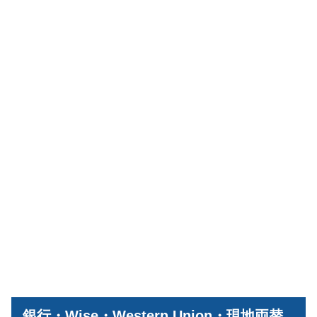
銀行・Wise・Western Union・現地両替