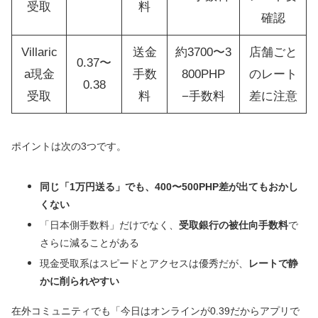
受取
料
確認
Villaric
送金
約3700〜3
店舗ごと
0.37〜
a現金
手数
800PHP
のレート
0.38
受取
料
−手数料
差に注意
ポイントは次の3つです。
同じ「1万円送る」でも、400〜500PHP差が出てもおかし
くない
「日本側手数料」だけでなく、
受取銀行の被仕向手数料
で
さらに減ることがある
現金受取系はスピードとアクセスは優秀だが、
レートで静
かに削られやすい
在外コミュニティでも「今日はオンラインが0.39だからアプリで