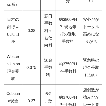
分
い
se系）
窓口
日本の
約3800PH
安心だが
手数
銀行→
P−現地銀
トータル
0.38
料＋
BDO口
行の受取
高めにな
被仕
座
手数料
りがち
向料
Wester
送金
緊急時の
n Union
約3750PH
0.375
手数
現金受取
現金受
P−手数料
料
に強い
取
店舗数が
Cebuan
送金
約3700PH
強みだが
a現金
0.37
手数
P−手数料
レート要