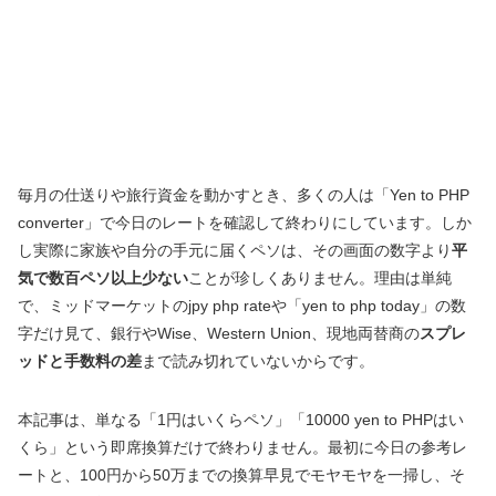
毎月の仕送りや旅行資金を動かすとき、多くの人は「Yen to PHP
converter」で今日のレートを確認して終わりにしています。しか
し実際に家族や自分の手元に届くペソは、その画面の数字より
平
気で数百ペソ以上少ない
ことが珍しくありません。理由は単純
で、ミッドマーケットのjpy php rateや「yen to php today」の数
字だけ見て、銀行やWise、Western Union、現地両替商の
スプレ
ッドと手数料の差
まで読み切れていないからです。
本記事は、単なる「1円はいくらペソ」「10000 yen to PHPはい
くら」という即席換算だけで終わりません。最初に今日の参考レ
ートと、100円から50万までの換算早見でモヤモヤを一掃し、そ