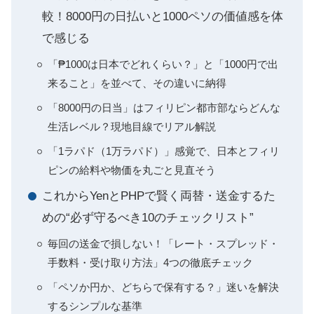
較！8000円の日払いと1000ペソの価値感を体
で感じる
「₱1000は日本でどれくらい？」と「1000円で出
来ること」を並べて、その違いに納得
「8000円の日当」はフィリピン都市部ならどんな
生活レベル？現地目線でリアル解説
「1ラパド（1万ラパド）」感覚で、日本とフィリ
ピンの給料や物価を丸ごと見直そう
これからYenとPHPで賢く両替・送金するた
めの“必ず守るべき10のチェックリスト”
毎回の送金で損しない！「レート・スプレッド・
手数料・受け取り方法」4つの徹底チェック
「ペソか円か、どちらで保有する？」迷いを解決
するシンプルな基準