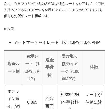
次に、在日フィリピン人の方がよく使うルートを想定して、1万円
を送ったときのイメージを整理します。ここでは分かりやすさを
優先した
仮のレート構成
です。
前提例
ミッドマーケットレート目安: 1JPY＝0.40PHP
表示レ
受け取り
送金
送金ル
ート（1
額のイメ
手数
特徴
ート例
JPY→P
ージ（100
料
HP）
00JPY）
オンラ
約3950PH
レートが
イン送
約数
0.395
P−手数料
仲値に近
金（Wi
百円