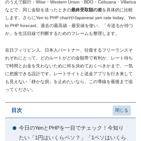
のうえで銀行・Wise・Western Union・BDO・Cebuana・Villarica
などで、同じ金額を送ったときの
最終受取額の差
を具体的に比較
します。さらにYen to PHP chartやJapanese yen rate today、Yen
to PHP forecast、過去の最高値・最安値を使い、「今送るか待つ
か」を生活目線で判断するためのフレームも整理します。
在日フィリピン人、日本人パートナー、往復するフリーランスそ
れぞれにとって、どのルートがどの金額帯で有利か、レート待ち
で時間とお金を失わないために何を決めておくべきかまで、一気
に把握できる設計です。レートサイトと送金アプリを行き来して
も見えない「静かな損」を止めたいなら、この導線を最後まで追
ってください。
目次
今日のYenとPHPを一目でチェック！今知り
たい「1円はいくらペソ？」「1ペソはいくら