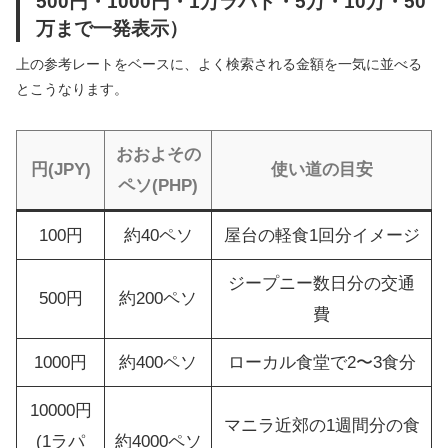
500円・1000円・1万ラパド・5万・10万・50
万まで一発表示）
上の参考レートをベースに、よく検索される金額を一気に並べる
とこうなります。
おおよその
円(JPY)
使い道の目安
ペソ(PHP)
100円
約40ペソ
屋台の軽食1回分イメージ
ジープニー数日分の交通
500円
約200ペソ
費
1000円
約400ペソ
ローカル食堂で2〜3食分
10000円
マニラ近郊の1週間分の食
(1ラパ
約4000ペソ