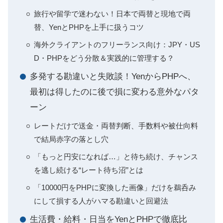
旅行や留学で迷わない！日本で両替と現地で両
替、YenとPHPを上手に扱うコツ
海外クライアントのフリーランス向け：JPY・US
D・PHPをどう分散＆実践的に管理する？
多発する勘違いと失敗談！YenからPHPへ、
最初は得したのに後で損に変わる意外なパタ
ーン
レートだけで送金・両替判断、手数料や被仕向料
で結局赤字の落とし穴
「もっと円安になれば…」と待ち続け、チャンス
を逃し続ける“レート待ち沼”とは
「10000円をPHPに変換した画像」だけを鵜呑み
にして損する人がハマる勘違いと回避法
生活費・給料・日当をYenとPHPで徹底比