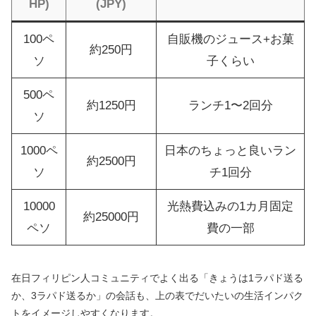
HP)
(JPY)
100ペ
自販機のジュース+お菓
約250円
ソ
子くらい
500ペ
約1250円
ランチ1〜2回分
ソ
1000ペ
日本のちょっと良いラン
約2500円
ソ
チ1回分
10000
光熱費込みの1カ月固定
約25000円
ペソ
費の一部
在日フィリピン人コミュニティでよく出る「きょうは1ラパド送る
か、3ラパド送るか」の会話も、上の表でだいたいの生活インパク
トをイメージしやすくなります。