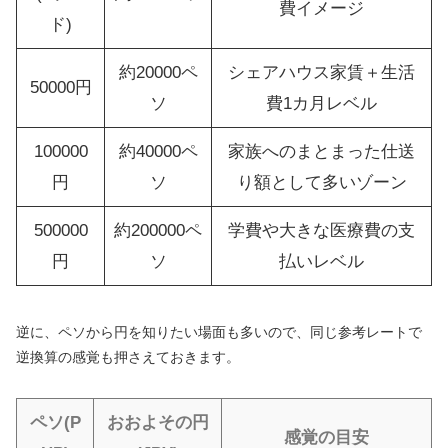
費イメージ
ド)
約20000ペ
シェアハウス家賃＋生活
50000円
ソ
費1カ月レベル
100000
約40000ペ
家族へのまとまった仕送
円
ソ
り額として多いゾーン
500000
約200000ペ
学費や大きな医療費の支
円
ソ
払いレベル
逆に、ペソから円を知りたい場面も多いので、同じ参考レートで
逆換算の感覚も押さえておきます。
ペソ(P
おおよその円
感覚の目安