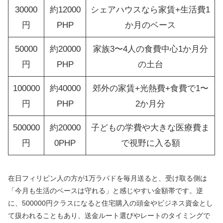
30000
約12000
シェアハウスなら家賃+生活費1
円
PHP
か月のベース
50000
約20000
家族3〜4人の食費中心1か月分
円
PHP
の土台
100000
約40000
郊外の家賃+光熱費+食費で1〜
円
PHP
2か月分
500000
約20000
子どもの学費や大きな医療費ま
円
0PHP
で視野に入る額
在日フィリピン人の方が1万ラパドを毎月送ると、受け取る側は
「今月も生活のベースは守れる」と感じやすい金額帯です。逆
に、500000円クラスになると住宅購入の頭金やビジネス資金とし
て扱われることもあり、送金ルート選びやレートのタイミングで