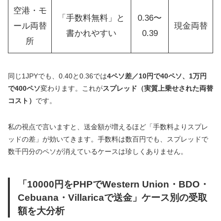
空港・モ
「手数料無料」と
0.36〜
ール両替
現金両替
書かれやすい
0.39
所
同じ1JPYでも、0.40と0.36では
4ペソ差／10円で40ペソ、1万円
で400ペソ
変わります。これが
スプレッド（実質上乗せされた両替
コスト）
です。
私の視点で言いますと、送金額が増えるほど「手数料よりスプレ
ッドの差」が効いてきます。手数料は数百円でも、スプレッドで
数千円分のペソが消えているケースは珍しくありません。
「10000円をPHPでWestern Union・BDO・
Cebuana・Villaricaで送金」ケース別の受取
額を大分析