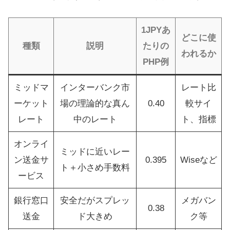
1JPYあ
どこに使
種類
説明
たりの
われるか
PHP例
ミッドマ
インターバンク市
レート比
ーケット
場の理論的な真ん
0.40
較サイ
レート
中のレート
ト、指標
オンライ
ミッドに近いレー
ン送金サ
0.395
Wiseなど
ト＋小さめ手数料
ービス
銀行窓口
安全だがスプレッ
メガバン
0.38
送金
ド大きめ
ク等