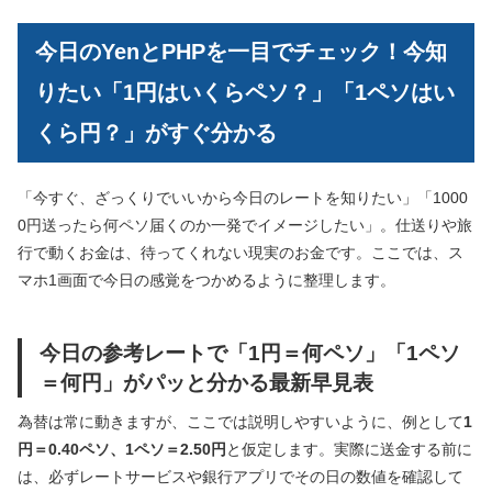
今日のYenとPHPを一目でチェック！今知
りたい「1円はいくらペソ？」「1ペソはい
くら円？」がすぐ分かる
「今すぐ、ざっくりでいいから今日のレートを知りたい」「1000
0円送ったら何ペソ届くのか一発でイメージしたい」。仕送りや旅
行で動くお金は、待ってくれない現実のお金です。ここでは、ス
マホ1画面で今日の感覚をつかめるように整理します。
今日の参考レートで「1円＝何ペソ」「1ペソ
＝何円」がパッと分かる最新早見表
為替は常に動きますが、ここでは説明しやすいように、例として
1
円＝0.40ペソ、1ペソ＝2.50円
と仮定します。実際に送金する前に
は、必ずレートサービスや銀行アプリでその日の数値を確認して