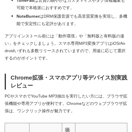
TuneFab
は音質の細やかなカスタマイズやタグ情報編集も
可能で本格派におすすめです。
NoteBurner
はDRM保護音源でも高音質変換を実現し、多機
能で安定性にも定評があります。
アプリインストール前には「動作環境」や「無料版と有料版の違
い」をチェックしましょう。スマホ専用MP3変換アプリはiOS/An
droidいずれも多数リリースされていますので、用途に応じて選択
するのがポイントです。
Chrome拡張・スマホアプリ等デバイス別実践
レビュー
PCやスマホでYouTube MP3抽出を実行したい方には、ブラウザ拡
張機能や専用アプリが便利です。Chromeなどのウェブブラウザ拡
張は、ワンクリック操作が魅力です。
操