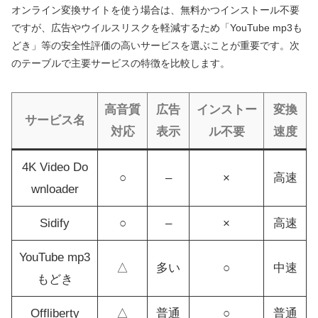
オンライン変換サイトを使う場合は、無料かつインストール不要
ですが、広告やウイルスリスクを軽減するため「YouTube mp3も
どき」等の安全性評価の高いサービスを選ぶことが重要です。次
のテーブルで主要サービスの特徴を比較します。
高音質
広告
インストー
変換
サービス名
対応
表示
ル不要
速度
4K Video Do
○
–
×
高速
wnloader
Sidify
○
–
×
高速
YouTube mp3
△
多い
○
中速
もどき
Offliberty
△
普通
○
普通