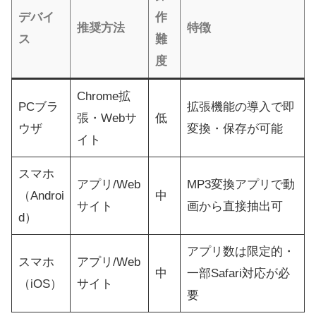
デバイ
作
推奨方法
特徴
ス
難
度
Chrome拡
PCブラ
拡張機能の導入で即
張・Webサ
低
ウザ
変換・保存が可能
イト
スマホ
アプリ/Web
MP3変換アプリで動
（Androi
中
サイト
画から直接抽出可
d）
アプリ数は限定的・
スマホ
アプリ/Web
中
一部Safari対応が必
（iOS）
サイト
要