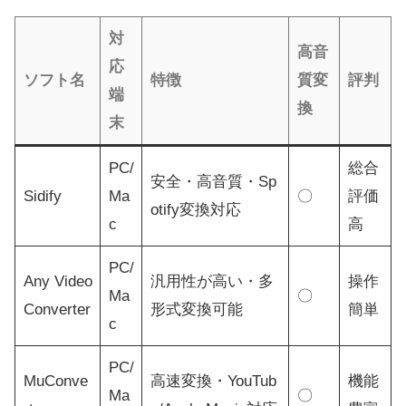
対
高音
応
ソフト名
特徴
質変
評判
端
換
末
PC/
総合
安全・高音質・Sp
Sidify
Ma
〇
評価
otify変換対応
c
高
PC/
Any Video
汎用性が高い・多
操作
Ma
〇
Converter
形式変換可能
簡単
c
PC/
MuConve
高速変換・YouTub
機能
Ma
〇