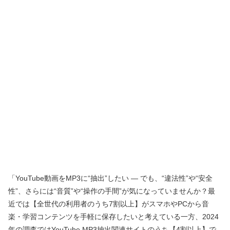
「YouTube動画をMP3に“抽出”したい ― でも、“違法性”や“安全
性”、さらには“音質”や“操作の手間”が気になっていませんか？最
近では【全世代の利用者のうち7割以上】がスマホやPCから音
楽・学習コンテンツを手軽に保存したいと考えている一方、2024
年の調査ではYouTube MP3抽出関連サイトのうち【4割以上】で