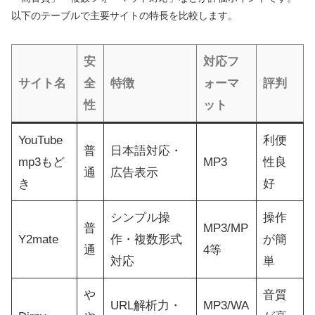
以下のテーブルで主要サイトの特長を比較します。
安
対応フ
サイト名
全
特徴
ォーマ
評判
性
ット
YouTube
利便
普
日本語対応・
mp3もど
MP3
性良
通
広告表示
き
好
シンプル操
操作
普
MP3/MP
Y2mate
作・複数形式
が簡
通
4等
対応
単
や
音質
URL解析力・
MP3/WA