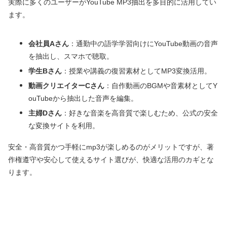
実際に多くのユーザーがYouTube MP3抽出を多目的に活用してい
ます。
会社員Aさん
：通勤中の語学学習向けにYouTube動画の音声
を抽出し、スマホで聴取。
学生Bさん
：授業や講義の復習素材としてMP3変換活用。
動画クリエイターCさん
：自作動画のBGMや音素材としてY
ouTubeから抽出した音声を編集。
主婦Dさん
：好きな音楽を高音質で楽しむため、公式の安全
な変換サイトを利用。
安全・高音質かつ手軽にmp3が楽しめるのがメリットですが、著
作権遵守や安心して使えるサイト選びが、快適な活用のカギとな
ります。