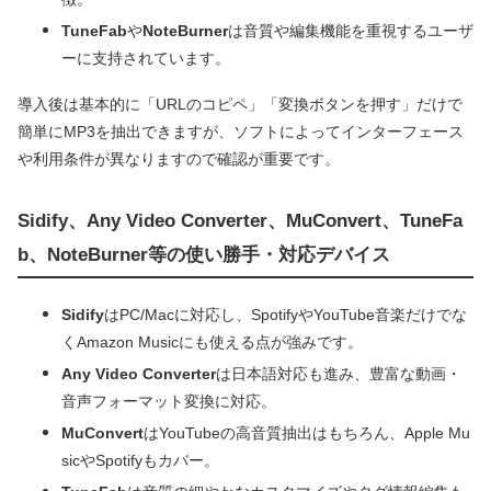
TuneFab
や
NoteBurner
は音質や編集機能を重視するユーザ
ーに支持されています。
導入後は基本的に「URLのコピペ」「変換ボタンを押す」だけで
簡単にMP3を抽出できますが、ソフトによってインターフェース
や利用条件が異なりますので確認が重要です。
Sidify、Any Video Converter、MuConvert、TuneFa
b、NoteBurner等の使い勝手・対応デバイス
Sidify
はPC/Macに対応し、SpotifyやYouTube音楽だけでな
くAmazon Musicにも使える点が強みです。
Any Video Converter
は日本語対応も進み、豊富な動画・
音声フォーマット変換に対応。
MuConvert
はYouTubeの高音質抽出はもちろん、Apple Mu
sicやSpotifyもカバー。