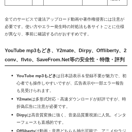
全てのサービスで違法アップロード動画や著作権侵害には注意が
必要です。使い方やエラー発生時の対処法も各サイトごとに仕様
が異なり、事前に確認するのがおすすめです。
YouTube mp3もどき、Y2mate、Dirpy、Offliberty、2
conv、flvto、SaveFrom.Net等の安全性・特徴・評判
YouTube mp3もどき
は日本語表示＆登録不要が魅力で、初
心者でも操作しやすいですが、広告表示や一部エラー報告
も見受けられます。
Y2mate
は多形式対応・高速ダウンロードが好評ですが、時
折偽広告に注意が必要です。
Dirpy
は高音質変換に強く、音楽品質重視派に人気。インタ
ーフェースも直感的です。
Offliberty
は動画・音声どちらも抽出可能で、アニメやラジ