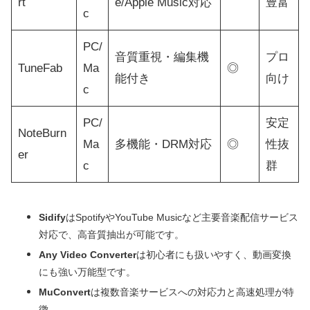
rt
e/Apple Music対応
豊富
c
PC/
音質重視・編集機
プロ
TuneFab
Ma
◎
能付き
向け
c
PC/
安定
NoteBurn
Ma
多機能・DRM対応
◎
性抜
er
c
群
Sidify
はSpotifyやYouTube Musicなど主要音楽配信サービス
対応で、高音質抽出が可能です。
Any Video Converter
は初心者にも扱いやすく、動画変換
にも強い万能型です。
MuConvert
は複数音楽サービスへの対応力と高速処理が特
徴。