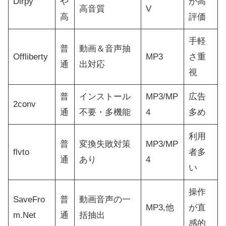
Dirpy
や
が高
高音質
V
高
評価
手軽
普
動画＆音声抽
Offliberty
MP3
さ重
通
出対応
視
普
インストール
MP3/MP
広告
2conv
通
不要・多機能
4
多め
利用
普
変換失敗対策
MP3/MP
flvto
者多
通
あり
4
い
操作
SaveFro
普
動画音声の一
MP3,他
が直
m.Net
通
括抽出
感的