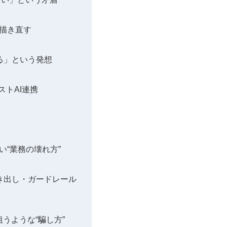
で描き直す
る」という発想
トAI連携
い“業務の壊れ方”
き出し・ガードレール
うような“騙し方”