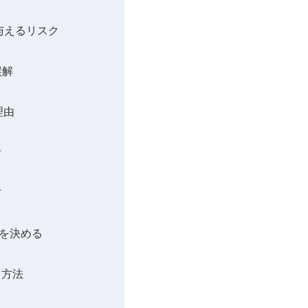
与えるリスク
誤解
理由
計
方
位を決める
る方法