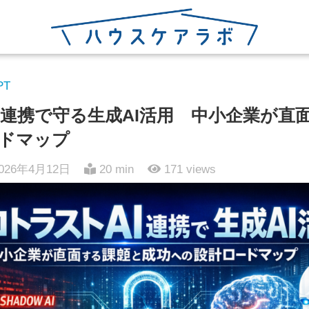
PT
I連携で守る生成AI活用 中小企業が直
ドマップ
026年4月12日
20 min
171
views