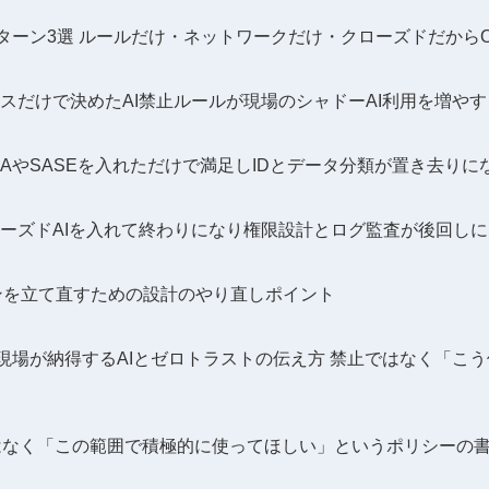
ターン3選 ルールだけ・ネットワークだけ・クローズドだから
シスだけで決めたAI禁止ルールが現場のシャドーAI利用を増やす
TNAやSASEを入れただけで満足しIDとデータ分類が置き去りに
ローズドAIを入れて終わりになり権限設計とログ監査が後回し
ンを立て直すための設計のやり直しポイント
現場が納得するAIとゼロトラストの伝え方 禁止ではなく「こ
ではなく「この範囲で積極的に使ってほしい」というポリシーの