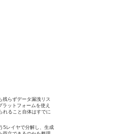
グも残らずデータ漏洩リス
ようなプラットフォームを使え
られること自体はすでに
う5レイヤで分解し、生成
率を両立できるのかを整理