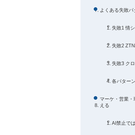
よくある失敗パ
失敗1 情
失敗2 Z
失敗3 ク
各パター
マーケ・営業・
える
AI禁止