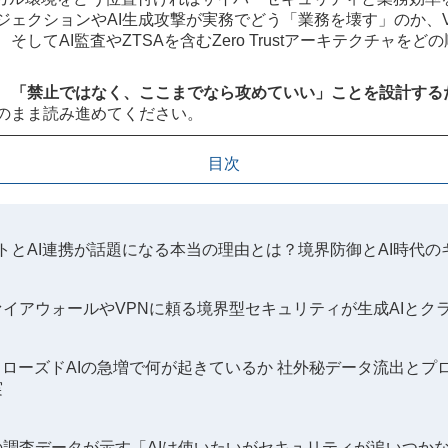
ジェクションやAI生成攻撃が実務でどう「業務を壊す」のか、
してAI監査やZTSAを含むZero Trustアーキテクチャを
、
「禁止ではなく、ここまでなら攻めていい」ことを設計する
のまま読み進めてください。
目次
トとAI連携が話題になる本当の理由とは？境界防御とAI時代の
イアウォールやVPNに頼る境界型セキュリティが生成AIとク
クローズドAIの急増で何が起きているか 社外秘データ流出とプ
実
の調査データが示す「AIは使いたいがセキュリティが追いつか