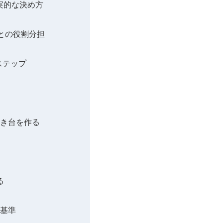
実的な決め方
ールとの役割分担
ステップ
たき台を作る
る
断基準