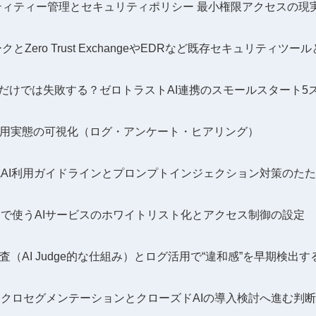
ティティー管理とセキュリティポリシー 最小権限アクセスの現
とZero Trust ExchangeやEDRなど既存セキュリティツ
業だけでは失敗する？ゼロトラストAI連携のスモールスタート5
 AI利用実態の可視化（ログ・アンケート・ヒアリング）
 生成AI利用ガイドラインとプロンプトインジェクション対策のた
 業務で使うAIサービスのホワイトリスト化とアクセス制御の設定
AI監査（AI Judge的な仕組み）とログ活用で“違和感”を早期検出す
 マイクロセグメンテーションとクローズドAIの導入検討へ進む判