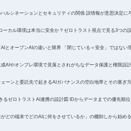
のハルシネーションとセキュリティの関係 誤情報が意思決定に
とローカル環境は本当に安全か？ゼロトラスト視点で見る3つの
AIとオープンAIの違いと限界 「閉じている＝安全」ではない
生成AIやオンプレ環境で見落とされがちなデータ保護と権限設
チェーンと委託先で起きるAIガバナンスの空白地帯とその塞ぎ
きるゼロトラストAI連携の設計図 IDからデータまでの優先順
誰がどの端末でどのAIに何をさせているか」の棚卸しから始め