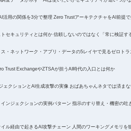
I活用の関係を3分で整理 Zero TrustアーキテクチャをAI前提
ストセキュリティとは何か 信頼しないのではなく「常に検証す
イス・ネットワーク・アプリ・データの5レイヤで見るゼロトラス
 Zero Trust ExchangeやZTSAが担うAI時代の入口とは何か
ジェクションとAI生成攻撃の実像 おばあちゃんネタでは済まな
トインジェクションの実例パターン 指示のすり替え・機密の吐
イル経由で起きるAI攻撃チェーン 人間のワーキングメモリを狙