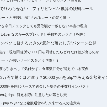
で終わらせない―フィリピンペソ換算の鉄則ルール
レートと実際に適用されるレートの驚く違い
enのrateを今日チェックしても受取額が一致しない本当の理由
peso to1yenなのか―スプレッドと手数料のカラクリを解く
リピンペソに替えるときの“意外な落とし穴”パターン公開
銀行・現地両替所で3000円を両替したらどれだけ差が出るのか
レートが悪いサービスをどう見抜く？
を何度も引き出して気付かずに食事数回分が消えている実例
額3万円で驚くほど違う？30,000 yenをphpで考える金額別
円、30000円を同じペースで送金した場合の手数料インパクト
000 yenをphpに替える際に注意したい落とし穴
larへ・php to yenなど複数通貨を行き来する人の注意点