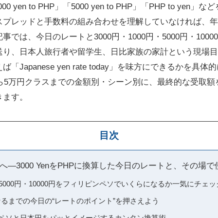
 yen to PHP」「5000 yen to PHP」「PHP to y
スプレッドと手数料の組み合わせを理解していなければ、年
では、今日のレートと3000円・1000円・5000円・100
送り、日本人旅行者や留学生、日比家族の家計という現場目
Japanese yen rate today」を味方にできるかを
から5万円クラスまでの金額別・シーン別に、最終的な受取
きます。
目次
―3000 YenをPHPに換算した今日のレートと、その場
円・5000円・10000円をフィリピンペソでいくらになるか一気にチェッ
hpになるまでの今日の“レートのポイント”を押さえよう
00ペソと日本円をパッとイメージするカンタン換算術