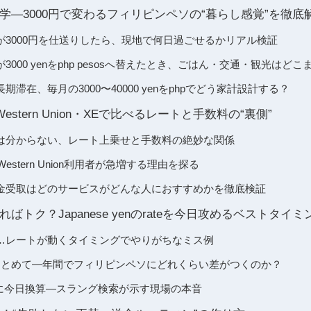
学―3000円で変わるフィリピンペソの“暮らし感覚”を徹底
が3000円を仕送りしたら、現地で何日過ごせるかリアル検証
000 yenをphp pesosへ替えたとき、ごはん・交通・観光はど
滞在、毎月の3000〜40000 yenをphpでどう家計設計する？
t・Western Union・XEで比べるレートと手数料の“裏側”
は分からない、レート上乗せと手数料の絶妙な関係
pでWestern Union利用者が急増する理由を探る
金受取はどのサービスがどんな人におすすめかを徹底検証
ばトク？Japanese yenのrateを今日攻めるベストタイミ
…レートが動くタイミングでやりがちなミス例
まとめて―年間でフィリピンペソにどれくらい差がつくのか？
をpesoに今日換算―スラング検索が示す現場の本音