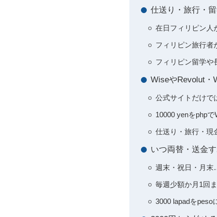
仕送り・旅行・留
在日フィリピン人
フィリピン旅行者が3
フィリピン留学や長期
WiseやRevolu
公式サイトだけで
10000 yenをph
仕送り・旅行・現
いつ両替・送金すれ
週末・祝日・月末
毎週少額か月1回
3000 lapad