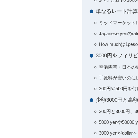
単なるレート計算
ミッドマーケット
Japanese y
How muchは1
3000円をフィ
空港両替・日本の
手数料が安いのに
300円や500円
少額3000円と高
300円と3000
5000 yenや50
3000 yenがdol