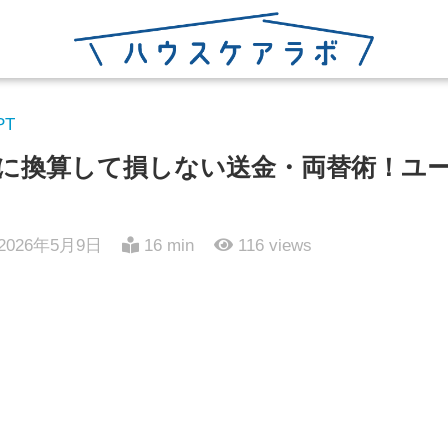
PT
oPHPに換算して損しない送金・両替術！
2026年5月9日
16 min
116
views