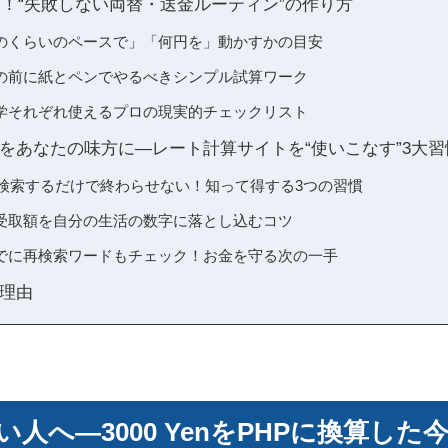
める！“失敗しない両替・送金ルーティン”の作り方
のくらいのペースで」「何円を」動かすかの目安
の前に紙とペンでやるべきシンプル試算ワーク
学それぞれ使えるプロの現実的チェックリスト
をあなたの味方に―レート計算サイトを“使いこなす”3大習
PHPで検索するだけで終わらせない！知って得する3つの習慣
受取額を自分の生活の数字に落とし込むコツ
でに再検索ワードもチェック！お金を守る次の一手
理由
人へ―3000 YenをPHPに換算した