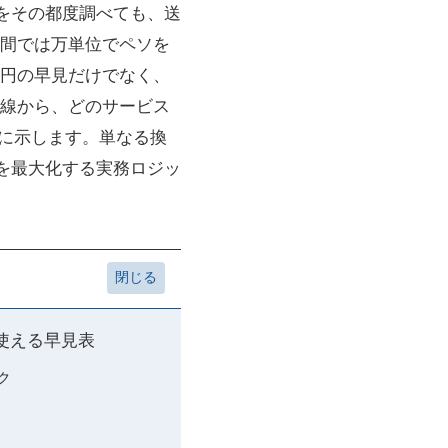
en」などをその都度調べても、送
間では万単位でペソを
00円の早見だけでなく、
線から、どのサービス
具体的に示します。単なる換
額を最大化する実務ロジッ
で使える早見表
ク