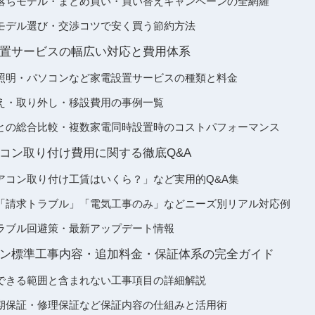
落ちモデル・まとめ買い・買い替えキャンペーンの全網羅
モデル選び・交渉コツで安く買う節約方法
置サービスの幅広い対応と費用体系
照明・パソコンなど家電設置サービスの種類と料金
え・取り外し・移設費用の事例一覧
との総合比較・複数家電同時設置時のコストパフォーマンス
コン取り付け費用に関する徹底Q&A
アコン取り付け工賃はいくら？」など実用的Q&A集
「請求トラブル」「電気工事のみ」などニーズ別リアル対応例
ラブル回避策・最新アップデート情報
ン標準工事内容・追加料金・保証体系の完全ガイド
できる範囲と含まれない工事項目の詳細解説
期保証・修理保証など保証内容の仕組みと活用術