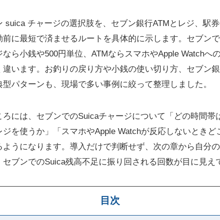
 suica チャージの選択肢を、セブン銀行ATMとレジ、
前に最短で済ませるルートを具体的に示します。セブンでS
ら小銭や500円単位、ATMならスマホやApple Watch
違います。お釣りの戻り方や小銭の使い切り方、セブン銀行
典型パターンも、現場で多い事例に絞って整理しました。
ろには、セブンでのSuicaチャージについて「どの時間帯
ジを使うか」「スマホやApple Watchが反応しないとき
るようになります。導入だけで判断せず、次の章から自分の
セブンでのSuica残高不足に振り回される回数が目に見え
目次