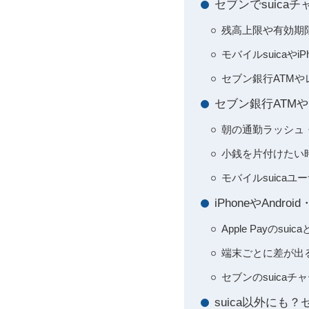
セブンでsuic
残高上限や有効期
モバイルsuicaやi
セブン銀行ATM
セブン銀行ATM
朝の通勤ラッシュ
小銭を片付けたい
モバイルsuica
iPhoneやAnd
Apple Payのs
端末ごとに差が出
セブンのsuica
suica以外に