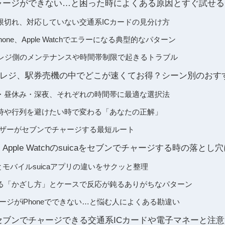
aチャージができない…と困った時によくある原因とすぐ試せ
限切れ、対応していない交通系ICカードの見分け方
Phone、Apple Watchでエラーになる典型的なパターン
やレジ側のメンテナンスや時間帯制限で起きるトラブル
やレジ、駅券売機の中でどこが速くてお得？シーン別のおすすめ
・昼休み・深夜、それぞれの時間帯に最適な選択法
時や行列を避けたい時で変わる「あなたの正解」
ユーザーがセブンでチャージする最短ルート
roid・Apple Watchのsuicaをセブンでチャージする時の落
uicaとモバイルsuicaアプリの違いをサクッと整理
る「かざし方」とケースで反応が鈍るありがちなパターン
チャージがiPhoneでできない…と悩む人によくある勘違い
も？セブンでチャージできる交通系ICカードや電子マネーと注