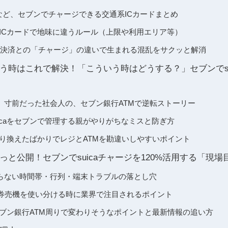
CAなど、セブンでチャージできる交通系ICカードまとめ
通系ICカードで地味に違うルール（上限や利用エリア等）
ード決済との「チャージ」の違いで生まれる混乱をサクッと解消
う時はこれで解決！「こういう時はどうする？」セブンでsu
」寸前だった社会人の、セブン銀行ATMで逆転ストーリー
icaをセブンで管理する親がやりがちなミスと防ぎ方
に乗り換えたばかりでレジとATMを勘違いしやすいポイント
っと公開！セブンでsuicaチャージを120%活用する「現場
らない時間帯・行列・端末トラブルの落とし穴
の券売機を使い分ける時に業界で注目されるポイント
やセブン銀行ATM周りで変わりそうなポイントと最新情報の追い方