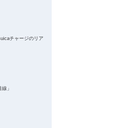
icaチャージのリア
目線」