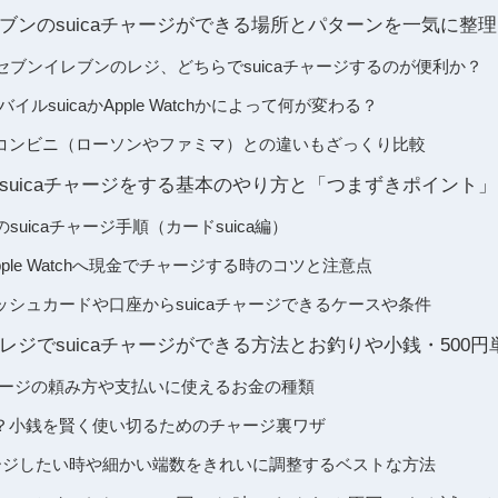
ブンのsuicaチャージができる場所とパターンを一気に整理
セブンイレブンのレジ、どちらでsuicaチャージするのが便利か？
バイルsuicaかApple Watchかによって何が変わる？
コンビニ（ローソンやファミマ）との違いもざっくり比較
でsuicaチャージをする基本のやり方と「つまずきポイント」
suicaチャージ手順（カードsuica編）
Apple Watchへ現金でチャージする時のコツと注意点
シュカードや口座からsuicaチャージできるケースや条件
レジでsuicaチャージができる方法とお釣りや小銭・500
チャージの頼み方や支払いに使えるお金の種類
？小銭を賢く使い切るためのチャージ裏ワザ
ャージしたい時や細かい端数をきれいに調整するベストな方法