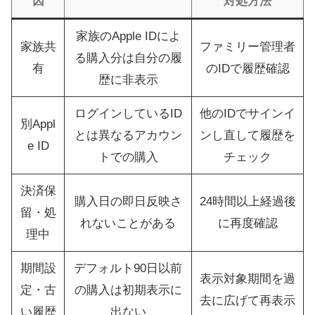
因
対処方法
家族のApple IDによ
家族共
ファミリー管理者
る購入分は自分の履
有
のIDで履歴確認
歴に非表示
ログインしているID
他のIDでサインイ
別Appl
とは異なるアカウン
ンし直して履歴を
e ID
トでの購入
チェック
決済保
購入日の即日反映さ
24時間以上経過後
留・処
れないことがある
に再度確認
理中
期間設
デフォルト90日以前
表示対象期間を過
定・古
の購入は初期表示に
去に広げて再表示
い履歴
出ない