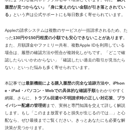
履歴が見つからない」「身に覚えのない金額が引き落とされてい
る」
という声は公式サポートにも毎日数多く寄せられています。
Appleの請求システムは複数のサービスが一括請求されるため、た
った
130円や150円程度の小額でも安心できないことがあります
。
また、月額課金やファミリー共有、複数Apple IDを利用している
場合は、履歴の確認方法や照合が複雑化しがちです。「どこで確
認したらいいかわからない」「確認したい過去の取引が見当たら
ない」といった悩みも多く寄せられています。
本記事では
最新機能による購入履歴の完全な追跡方法や、iPhon
e・iPad・パソコン・Webでの具体的な確認手順
をわかりやすく
網羅。さらに、
トラブル回避や不明請求時の正しい対応策、プラ
イバシー配慮の管理術
まで、実例と専門知識を交えて詳しく解説
します。もし「このまま放置すると損失が生じるのでは…」と心
配なら、ぜひ最後までご覧ください。きっとあなたにも必要な解
決策が見つかります。