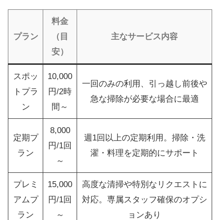
料金
プラン
（目
主なサービス内容
安）
スポッ
10,000
一回のみの利用、引っ越し前後や
トプラ
円/2時
急な掃除が必要な場合に最適
ン
間～
8,000
定期プ
週1回以上の定期利用。掃除・洗
円/1回
ラン
濯・料理を定期的にサポート
～
プレミ
15,000
高度な清掃や特別なリクエストに
アムプ
円/1回
対応。専属スタッフ確保のオプシ
ラン
～
ョンあり